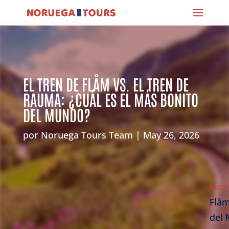
EL TREN DE FLÅM VS. EL TREN DE
RAUMA: ¿CUÁL ES EL MÁS BONITO
DEL MUNDO?
por
Noruega Tours Team
May 26, 2026
Ho
Flåm
del