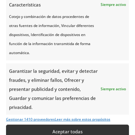
Características
Siempre activo
encargamos de gestionar todos los pases para que
Cotejo y combinación de datos procedentes de
no tengas que preocuparte por nada.
otras fuentes de información, Vincular diferentes
El veredicto de Noruega Tours:
dispositivos, Identificación de dispositivos en
¿Cuál elegir?
función de la información transmitida de forma
automática.
No hay un ganador absoluto, pero sí un tren ideal
para cada tipo de viajero:
Garantizar la seguridad, evitar y detectar
Elige el
Tren de Flåm
si es tu primera vez en el
fraudes, y eliminar fallos, Ofrecer y
país, quieres ver la estampa clásica del fiordo
presentar publicidad y contenido,
Siempre activo
noruego y no te importa compartir el vagón con
Guardar y comunicar las preferencias de
más turistas para presenciar un hito de la
privacidad.
ingeniería humana.
Elige el
Tren de Rauma
si prefieres un ambiente
Gestionar 1410 proveedores
Leer más sobre estos propósitos
más tranquilo y cinematográfico (¡aquí se rodó
Aceptar todas
Harry Potter
y el misterio del príncipe
!), te apasiona