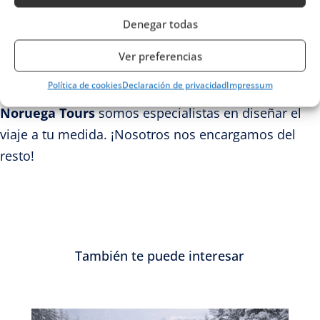
la alta montaña alpina y buscas una experiencia
Denegar todas
de desconexión profunda.
Ver preferencias
¿Tienes dudas sobre cómo encajar estos trayectos
Política de cookies
Declaración de privacidad
Impressum
en tus próximas vacaciones? No te preocupes. En
Noruega Tours
somos especialistas en diseñar el
viaje a tu medida.
¡Nosotros nos encargamos del
resto!
También te puede interesar