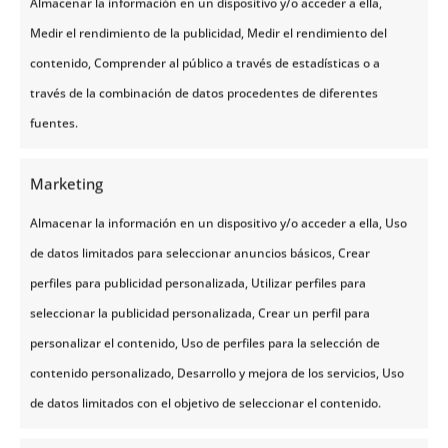
Almacenar la información en un dispositivo y/o acceder a ella,
El
Tren de Flåm
opera todo el año y ver el paisaje
Medir el rendimiento de la publicidad, Medir el rendimiento del
nevado en invierno es una delicia absoluta. Por su
contenido, Comprender al público a través de estadísticas o a
parte, el Tren de Rauma luce sus mejores colores
través de la combinación de datos procedentes de diferentes
(ese verde esmeralda del río) entre mayo y
fuentes.
septiembre. Además, hacerlo coincidir con el
17 de
mayo
te permitirá ver a los locales vestidos con sus
Marketing
trajes regionales (
bunad
) en las estaciones, dándole
Almacenar la información en un dispositivo y/o acceder a ella, Uso
un toque cultural precioso al trayecto.
de datos limitados para seleccionar anuncios básicos, Crear
¿Tengo que reservar los billetes con
perfiles para publicidad personalizada, Utilizar perfiles para
antelación?
seleccionar la publicidad personalizada, Crear un perfil para
personalizar el contenido, Uso de perfiles para la selección de
Para el
Tren de Flåm
es
obligatorio reservar con
contenido personalizado, Desarrollo y mejora de los servicios, Uso
meses de antelación
si viajas en temporada alta
de datos limitados con el objetivo de seleccionar el contenido.
(junio-agosto). Para el Tren de Rauma hay más
disponibilidad, pero si viajas con nosotros, nos