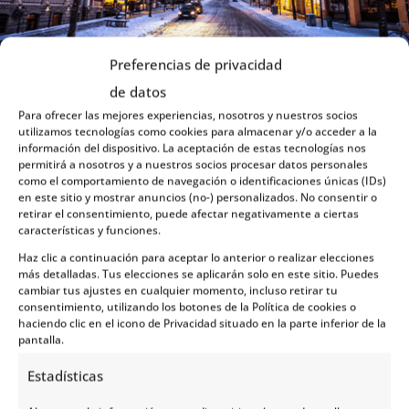
Preferencias de privacidad
de datos
Para ofrecer las mejores experiencias, nosotros y nuestros socios
¿Se pueden hacer ambos trenes en un
utilizamos tecnologías como cookies para almacenar y/o acceder a la
información del dispositivo. La aceptación de estas tecnologías nos
mismo viaje?
permitirá a nosotros y a nuestros socios procesar datos personales
como el comportamiento de navegación o identificaciones únicas (IDs)
Sí, por supuesto.
Si dispones de al menos 10 o 12
en este sitio y mostrar anuncios (no-) personalizados. No consentir o
retirar el consentimiento, puede afectar negativamente a ciertas
días para
viajar a Noruega
, en
Noruega Tours
características y funciones.
podemos diseñarte una ruta circular en coche o en
Haz clic a continuación para aceptar lo anterior o realizar elecciones
tren que conecte la zona de los fiordos del sur con la
más detalladas. Tus elecciones se aplicarán solo en este sitio. Puedes
cambiar tus ajustes en cualquier momento, incluso retirar tu
región de Romsdal, permitiéndote tachar ambas
consentimiento, utilizando los botones de la Política de cookies o
haciendo clic en el icono de Privacidad situado en la parte inferior de la
maravillas de tu lista.
pantalla.
¿Cuál es la mejor época para
Estadísticas
disfrutarlos?