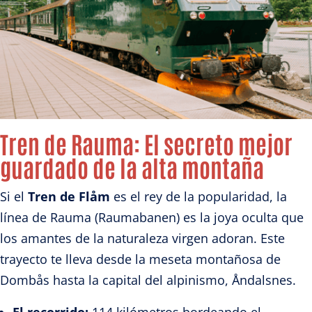
Tren de Rauma: El secreto mejor
guardado de la alta montaña
Si el
Tren de Flåm
es el rey de la popularidad, la
línea de Rauma (Raumabanen) es la joya oculta que
los amantes de la naturaleza virgen adoran. Este
trayecto te lleva desde la meseta montañosa de
Dombås hasta la capital del alpinismo, Åndalsnes.
El recorrido:
114 kilómetros bordeando el