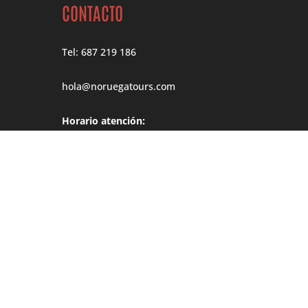
CONTACTO
Tel: 687 219 186
hola@noruegatours.com
Horario atención:
Lunes – Jueves
10:00h – 18:00h
Viernes
10:00h – 14:00h
Dirección
Møgata 4B