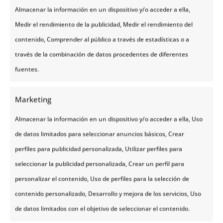
representan una experiencia muy apreciada tanto
Almacenar la información en un dispositivo y/o acceder a ella,
por los habitantes como por los visitantes.
Medir el rendimiento de la publicidad, Medir el rendimiento del
Viajar por Finlandia significa descubrir paisajes
contenido, Comprender al público a través de estadísticas o a
serenos, ciudades agradables y una cultura que
través de la combinación de datos procedentes de diferentes
valora la sencillez y el contacto con el entorno. Es un
destino que combina naturaleza, autenticidad y
fuentes.
experiencias memorables en cualquier época del
año.
Marketing
También destaca por su compromiso con la
conservación de la naturaleza, visible en la calidad
Almacenar la información en un dispositivo y/o acceder a ella, Uso
de sus espacios naturales y en la importancia que
de datos limitados para seleccionar anuncios básicos, Crear
estos tienen para la población local.
perfiles para publicidad personalizada, Utilizar perfiles para
Finlandia es un destino que combina cultura,
seleccionar la publicidad personalizada, Crear un perfil para
naturaleza y calidad de vida. Desde las costas del
sur hasta las tierras árticas del norte, ofrece una
personalizar el contenido, Uso de perfiles para la selección de
amplia variedad de escenarios y experiencias que
contenido personalizado, Desarrollo y mejora de los servicios, Uso
permiten descubrir una de las regiones más
auténticas y mejor conservadas de Europa.
de datos limitados con el objetivo de seleccionar el contenido.