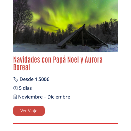
Navidades con Papá Noel y Aurora
Boreal
🏷️ Desde
1.500€
🕔 5 días
🗓️ Noviembre – Diciembre
Ver Viaje