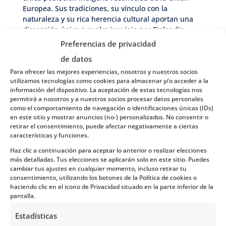
Europea. Sus tradiciones, su vínculo con la
naturaleza y su rica herencia cultural aportan una
dimensión única a cualquier viaje por Finlandia.
Preferencias de privacidad
En el corazón de esta región se encuentra
Rovaniemi, la capital de la Laponia finlandesa.
de datos
Rodeada de bosques y paisajes árticos, es conocida
Para ofrecer las mejores experiencias, nosotros y nuestros socios
por ser una de las mejores puertas de entrada al
utilizamos tecnologías como cookies para almacenar y/o acceder a la
norte del país. Durante el invierno, ofrece la
información del dispositivo. La aceptación de estas tecnologías nos
permitirá a nosotros y a nuestros socios procesar datos personales
posibilidad de contemplar las auroras boreales,
como el comportamiento de navegación o identificaciones únicas (IDs)
mientras que en verano sorprende con el sol de
en este sitio y mostrar anuncios (no-) personalizados. No consentir o
medianoche, un fenómeno que permite disfrutar de
retirar el consentimiento, puede afectar negativamente a ciertas
la luz natural incluso durante la noche.
características y funciones.
Haz clic a continuación para aceptar lo anterior o realizar elecciones
¿Qué hace especial a Finlandia?
más detalladas. Tus elecciones se aplicarán solo en este sitio. Puedes
cambiar tus ajustes en cualquier momento, incluso retirar tu
consentimiento, utilizando los botones de la Política de cookies o
haciendo clic en el icono de Privacidad situado en la parte inferior de la
Finlandia es famosa por su estilo de vida,
pantalla.
estrechamente ligado al bienestar, la naturaleza y
las tradiciones locales. Las saunas, presentes en
Estadísticas
todo el país, forman parte de la cultura finlandesa y