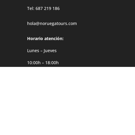
Tel: 687 219 186
hola@noruegatours.com
Horario atención:
Lunes – Jueves
10:00h – 18:00h
Viernes
10:00h – 14:00h
Dirección
Møgata 4B
0646 Oslo