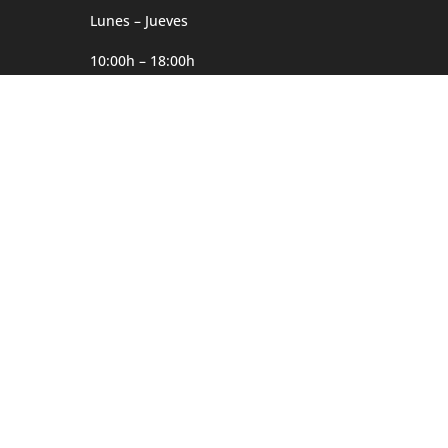
Lunes – Jueves
10:00h – 18:00h
Viernes
10:00h – 14:00h
Dirección
Møgata 4B
0646 Oslo