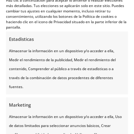
Haz clic a continuación para aceptar lo anterior o realizar elecciones
siguiente dirección: NORUEGATOURS,
más detalladas. Tus elecciones se aplicarán solo en este sitio. Puedes
cambiar tus ajustes en cualquier momento, incluso retirar tu
S.L., C/ Filá Cordón n.º 36,
Polígono
consentimiento, utilizando los botones de la Política de cookies o
haciendo clic en el icono de Privacidad situado en la parte inferior de la
Industrial Cotes Altes, 03804 Alcoy,
pantalla.
Alicante, o a través del correo electrónico
Estadísticas
HYPERLINK
«mailto:
arco@tuttoviajes.es
»
arco@tuttovi
Almacenar la información en un dispositivo y/o acceder a ella,
ajes.es
Medir el rendimiento de la publicidad, Medir el rendimiento del
contenido, Comprender al público a través de estadísticas o a
Su solicitud deberá incluir fecha, nombre
través de la combinación de datos procedentes de diferentes
y apellidos, petición en que se concreta la
fuentes.
solicitud, dirección a efectos de
notificaciones.
Con el fin de disipar
Marketing
cualquier duda razonable sobre la
Almacenar la información en un dispositivo y/o acceder a ella, Uso
identidad de la persona física que cursa
de datos limitados para seleccionar anuncios básicos, Crear
la solicitud, se solicita la aportación del