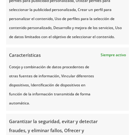
perfiles para publicidad personalizada, Utilizar perfiles para
DNI o documento de naturaleza análoga
seleccionar la publicidad personalizada, Crear un perfil para
o similar, para confirmar la identidad del
personalizar el contenido, Uso de perfiles para la selección de
mismo.
contenido personalizado, Desarrollo y mejora de los servicios, Uso
En caso de entender que no se ha
de datos limitados con el objetivo de seleccionar el contenido.
resuelto correctamente su solicitud,
usted podrá dirigirse a solicitar la tutela
Características
Siempre activo
de la Agencia Española de Protección de
Cotejo y combinación de datos procedentes de
Datos, cuyos datos puede consultar en
otras fuentes de información, Vincular diferentes
www.agpd.es
dispositivos, Identificación de dispositivos en
función de la información transmitida de forma
automática.
Garantizar la seguridad, evitar y detectar
fraudes, y eliminar fallos, Ofrecer y