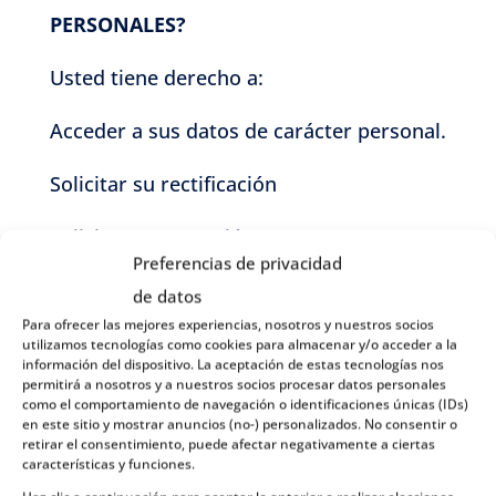
PERSONALES?
Usted tiene derecho a:
Acceder a sus datos de carácter personal.
Solicitar su rectificación
Solicitar su supresión
Preferencias de privacidad
Oponerse a su tratamiento.
de datos
Para ofrecer las mejores experiencias, nosotros y nuestros socios
Solicitar la limitación de su tratamiento.
utilizamos tecnologías como cookies para almacenar y/o acceder a la
información del dispositivo. La aceptación de estas tecnologías nos
permitirá a nosotros y a nuestros socios procesar datos personales
La portabilidad de datos personales.
como el comportamiento de navegación o identificaciones únicas (IDs)
en este sitio y mostrar anuncios (no-) personalizados. No consentir o
retirar el consentimiento, puede afectar negativamente a ciertas
Usted podrá ejercer sus derechos
características y funciones.
mediante comunicación escrita a la