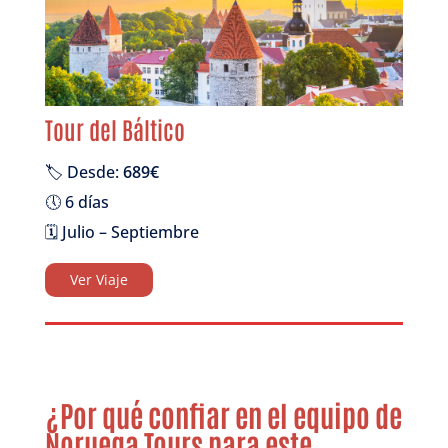
Tour del Báltico
🏷️ Desde:
689€
🕔 6 días
🗓️ Julio – Septiembre
Ver Viaje
¿Por qué confiar en el equipo de
Noruega Tours para este