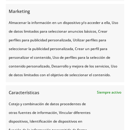
2. Las Perlas Medievales: Estonia y
Letonia
Marketing
Desde las murallas de cuento de hadas en
Tallín
Almacenar la información en un dispositivo y/o acceder a ella, Uso
hasta el impresionante Art Nouveau de
Riga
. Este
bloque del viaje es una inmersión en la historia
de datos limitados para seleccionar anuncios básicos, Crear
comercial de la Liga Hanseática. Además, nos
perfiles para publicidad personalizada, Utilizar perfiles para
alejamos del asfalto para conocer ciudades costeras
y palacios de una elegancia barroca que te dejarán
seleccionar la publicidad personalizada, Crear un perfil para
sin palabras.
personalizar el contenido, Uso de perfiles para la selección de
3. El Corazón de Lituania y la Costa de
contenido personalizado, Desarrollo y mejora de los servicios, Uso
Curlandia
de datos limitados con el objetivo de seleccionar el contenido.
Lituania ofrece una espiritualidad y una naturaleza
únicas. Visitaremos lugares que son símbolos de fe y
Características
Siempre activo
resistencia, castillos que parecen flotar sobre el agua
y el asombroso
Istmo de Curlandia
, un paisaje de
Cotejo y combinación de datos procedentes de
dunas gigantes que separa la laguna del mar
abierto. Es el cierre perfecto para un viaje lleno de
otras fuentes de información, Vincular diferentes
misticismo y belleza natural.
dispositivos, Identificación de dispositivos en
¿Cómo son los cruceros incluidos en el viaje?
Son