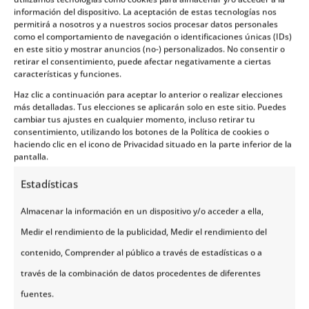
información del dispositivo. La aceptación de estas tecnologías nos
sean cómodos, con paradas en enclaves naturales
permitirá a nosotros y a nuestros socios procesar datos personales
y monumentos nacionales que suelen pasar
como el comportamiento de navegación o identificaciones únicas (IDs)
en este sitio y mostrar anuncios (no-) personalizados. No consentir o
desapercibidos para el turista convencional.
retirar el consentimiento, puede afectar negativamente a ciertas
características y funciones.
Un recorrido por tres mundos
distintos
Haz clic a continuación para aceptar lo anterior o realizar elecciones
más detalladas. Tus elecciones se aplicarán solo en este sitio. Puedes
cambiar tus ajustes en cualquier momento, incluso retirar tu
Para que entiendas la riqueza de este viaje, lo
consentimiento, utilizando los botones de la Política de cookies o
hemos estructurado en tres grandes bloques que
haciendo clic en el icono de Privacidad situado en la parte inferior de la
definen la personalidad de la región:
pantalla.
1. El Legado Escandinavo y Finés
Estadísticas
Comenzamos con la sofisticación de ciudades como
Almacenar la información en un dispositivo y/o acceder a ella,
Estocolmo y Helsinki
. Aquí verás la arquitectura
más vanguardista del norte y disfrutarás del estilo
Medir el rendimiento de la publicidad, Medir el rendimiento del
de vida pausado de las capitales nórdicas antes de
contenido, Comprender al público a través de estadísticas o a
embarcarnos hacia el sur. Es el punto de partida
través de la combinación de datos procedentes de diferentes
ideal para entender la influencia sueca en todo el
mar Báltico.
fuentes.