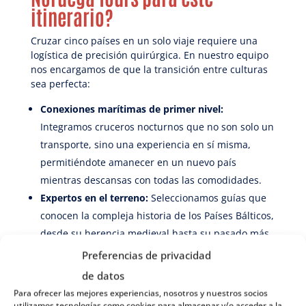
itinerario?
Cruzar cinco países en un solo viaje requiere una
logística de precisión quirúrgica. En nuestro equipo
nos encargamos de que la transición entre culturas
sea perfecta:
Conexiones marítimas de primer nivel:
Integramos cruceros nocturnos que no son solo un
transporte, sino una experiencia en sí misma,
permitiéndote amanecer en un nuevo país
mientras descansas con todas las comodidades.
Expertos en el terreno:
Seleccionamos guías que
conocen la compleja historia de los Países Bálticos,
desde su herencia medieval hasta su pasado más
reciente, siempre comunicándolo de forma amena
Preferencias de privacidad
y clara.
de datos
Rutas optimizadas:
Hemos equilibrado las
Para ofrecer las mejores experiencias, nosotros y nuestros socios
distancias por carretera para que los trayectos
utilizamos tecnologías como cookies para almacenar y/o acceder a la