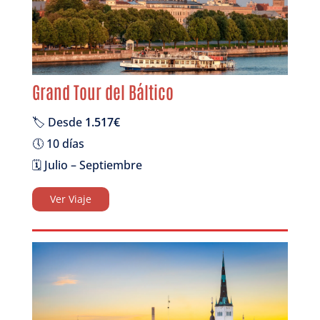
Grand Tour del Báltico
🏷️ Desde
1.517€
🕔 10 días
🗓️ Julio – Septiembre
Ver Viaje