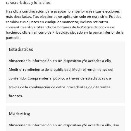
características y funciones.
Aunque solo contamos con una ruta organizada de
momento, esta ha sido estructurada en bloques
Haz clic a continuación para aceptar lo anterior o realizar elecciones
lógicos para que la inmersión en el paisaje sea
más detalladas. Tus elecciones se aplicarán solo en este sitio. Puedes
progresiva y fascinante:
cambiar tus ajustes en cualquier momento, incluso retirar tu
consentimiento, utilizando los botones de la Política de cookies o
El Círculo Dorado y la Geotermia
haciendo clic en el icono de Privacidad situado en la parte inferior de la
pantalla.
Es la toma de contacto ideal. Llevamos a nuestros
grupos a presenciar la fuerza de la falla entre placas
Estadísticas
tectónicas en
Þingvellir
y la espectacularidad de los
géiseres en plena erupción. Es la introducción
Almacenar la información en un dispositivo y/o acceder a ella,
perfecta a la geología viva de la isla.
Medir el rendimiento de la publicidad, Medir el rendimiento del
La Costa Sur y los Glaciares
contenido, Comprender al público a través de estadísticas o a
Esta es, para nosotros, la zona más impactante.
través de la combinación de datos procedentes de diferentes
Recorremos las lenguas glaciares de
Vatnajökull
y
fuentes.
las lagunas donde flotan icebergs milenarios. Es un
entorno de una belleza sobrecogedora que requiere
una organización precisa para aprovechar cada
Marketing
minuto de luz.
Almacenar la información en un dispositivo y/o acceder a ella, Uso
Cascadas y Playas de Basalto