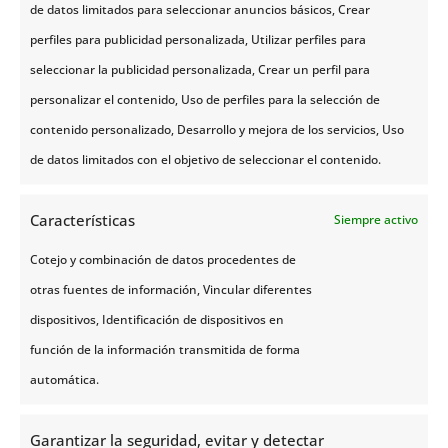
de datos limitados para seleccionar anuncios básicos, Crear
Desde las caídas de agua de
Skógafoss
hasta las
perfiles para publicidad personalizada, Utilizar perfiles para
arenas negras de
Vík
, seleccionamos las paradas
que definen el carácter dramático de Islandia. Son
seleccionar la publicidad personalizada, Crear un perfil para
lugares donde la fotografía y la contemplación se
personalizar el contenido, Uso de perfiles para la selección de
convierten en las protagonistas del día.
contenido personalizado, Desarrollo y mejora de los servicios, Uso
Y mucho más.
de datos limitados con el objetivo de seleccionar el contenido.
¿Por qué sólo ofrecemos un viaje organizado a
Islandia?
En
Noruega Tours
priorizamos la calidad
sobre la cantidad. Preferimos operar una ruta que
Características
Siempre activo
conocemos al milímetro y en la que podemos
garantizar el mejor servicio, guías expertos y
Cotejo y combinación de datos procedentes de
alojamientos de confianza antes de diversificar
otras fuentes de información, Vincular diferentes
nuestra oferta.
dispositivos, Identificación de dispositivos en
¿Qué diferencia hay entre este viaje y los viajes
función de la información transmitida de forma
organizados a Noruega?
Mientras que
viajar a
Noruega
se centra en fiordos y valles verdes,
automática.
Islandia es un terreno volcánico, más árido y
visualmente más extremo. La logística es distinta
Garantizar la seguridad, evitar y detectar
debido a la escasez de núcleos urbanos, por lo que