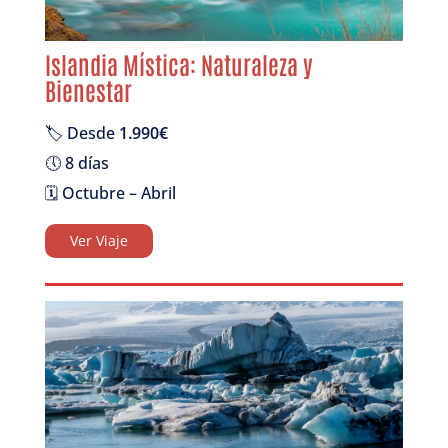
Islandia Mística: Naturaleza y
Bienestar
🏷️ Desde
1.990€
🕔 8 días
🗓️ Octubre – Abril
Ver Viaje