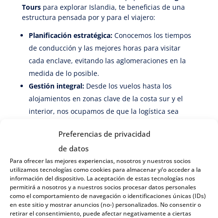
Tours
para explorar Islandia, te beneficias de una
estructura pensada por y para el viajero:
Planificación estratégica:
Conocemos los tiempos
de conducción y las mejores horas para visitar
cada enclave, evitando las aglomeraciones en la
medida de lo posible.
Gestión integral:
Desde los vuelos hasta los
alojamientos en zonas clave de la costa sur y el
interior, nos ocupamos de que la logística sea
invisible para ti.
Preferencias de privacidad
Seguridad constante:
El clima islandés es
de datos
impredecible. Contar con nuestro respaldo significa
Para ofrecer las mejores experiencias, nosotros y nuestros socios
tener a un equipo monitorizando las condiciones
utilizamos tecnologías como cookies para almacenar y/o acceder a la
para que tu seguridad sea siempre la prioridad.
información del dispositivo. La aceptación de estas tecnologías nos
permitirá a nosotros y a nuestros socios procesar datos personales
Un itinerario diseñado por
como el comportamiento de navegación o identificaciones únicas (IDs)
expertos
en este sitio y mostrar anuncios (no-) personalizados. No consentir o
retirar el consentimiento, puede afectar negativamente a ciertas