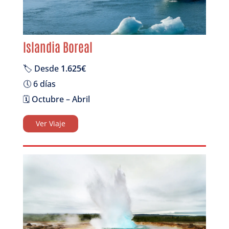
Islandia Boreal
🏷️ Desde
1.625€
🕔 6 días
🗓️ Octubre – Abril
Ver Viaje