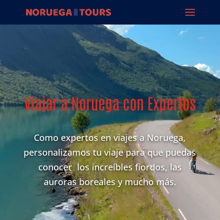
Reproductor
de
vídeo
Viajar a Noruega con Expertos
Como expertos en viajes a Noruega,
personalizamos tu viaje para que puedas
conocer los increíbles fiordos, las
auroras boreales y mucho más.