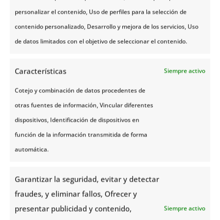
Además, allá donde haya fiordos,
personalizar el contenido, Uso de perfiles para la selección de
también encontrarás pequeños
contenido personalizado, Desarrollo y mejora de los servicios, Uso
pueblecitos que te parecerán de
cuento de hadas y te gustará conocer
de datos limitados con el objetivo de seleccionar el contenido.
todos sus rincones.
Características
Siempre activo
Ver más ➞
Cotejo y combinación de datos procedentes de
otras fuentes de información, Vincular diferentes
dispositivos, Identificación de dispositivos en
función de la información transmitida de forma
automática.
Garantizar la seguridad, evitar y detectar
fraudes, y eliminar fallos, Ofrecer y
presentar publicidad y contenido,
Siempre activo