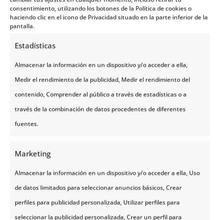
consentimiento, utilizando los botones de la Política de cookies o
haciendo clic en el icono de Privacidad situado en la parte inferior de la
pantalla.
Estadísticas
Fiordos Noruegos
Almacenar la información en un dispositivo y/o acceder a ella,
Medir el rendimiento de la publicidad, Medir el rendimiento del
¿Sabías que tiene más de 1000 fiordos?
contenido, Comprender al público a través de estadísticas o a
Eso hace de este país un lugar único en
través de la combinación de datos procedentes de diferentes
el mundo. Los más famosos los
encontrarás en la llamada “Noruega de
fuentes.
los fiordos”, pero podrás disfrutar de
esta maravilla de la naturaleza a lo
Marketing
largo de todo el país.
Almacenar la información en un dispositivo y/o acceder a ella, Uso
Los fiordos son prolongaciones del mar
de datos limitados para seleccionar anuncios básicos, Crear
que se adentran dentro de la tierra,
formando imágenes de película, como
perfiles para publicidad personalizada, Utilizar perfiles para
acantilados o miradores únicos.
seleccionar la publicidad personalizada, Crear un perfil para