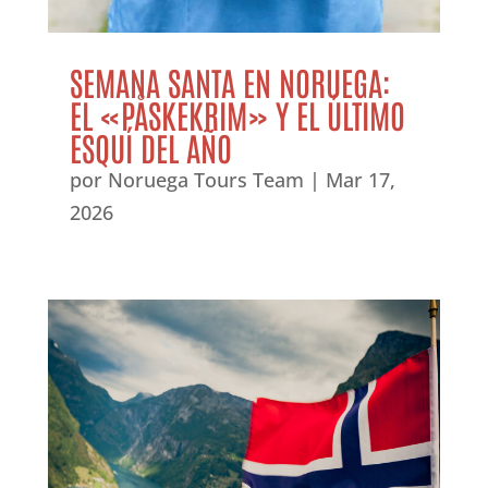
SEMANA SANTA EN NORUEGA:
EL «PÅSKEKRIM» Y EL ÚLTIMO
ESQUÍ DEL AÑO
por
Noruega Tours Team
|
Mar 17,
2026