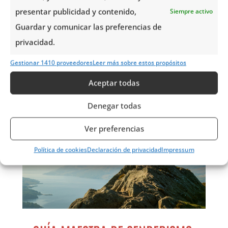
presentar publicidad y contenido,
Siempre activo
Guardar y comunicar las preferencias de
privacidad.
También te puede interesar
Gestionar 1410 proveedores
Leer más sobre estos propósitos
Aceptar todas
Denegar todas
Ver preferencias
Política de cookies
Declaración de privacidad
Impressum