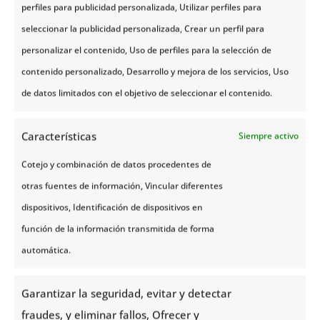
naturaleza, en silencio, y con la emoción de no
perfiles para publicidad personalizada, Utilizar perfiles para
saber qué picará al otro lado del hilo.
seleccionar la publicidad personalizada, Crear un perfil para
personalizar el contenido, Uso de perfiles para la selección de
Desde
Noruega Tours
, te ayudamos a integrar esta
contenido personalizado, Desarrollo y mejora de los servicios, Uso
actividad en tu viaje. Diseñamos rutas, proponemos
de datos limitados con el objetivo de seleccionar el contenido.
alojamientos cerca de zonas de
pesca
y
colaboramos con guías locales para que solo te
Características
Siempre activo
preocupes de lo importante: disfrutar cada
Cotejo y combinación de datos procedentes de
momento al aire libre con la
caña en la mano
.
otras fuentes de información, Vincular diferentes
dispositivos, Identificación de dispositivos en
función de la información transmitida de forma
automática.
Garantizar la seguridad, evitar y detectar
fraudes, y eliminar fallos, Ofrecer y