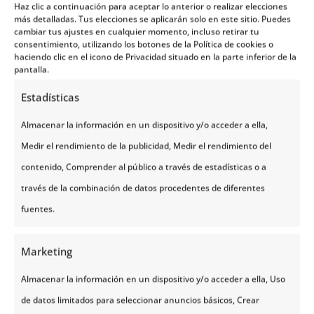
bacalao al horno con vista al fiordo. En algunas
Haz clic a continuación para aceptar lo anterior o realizar elecciones
más detalladas. Tus elecciones se aplicarán solo en este sitio. Puedes
regiones, incluso puedes participar en
talleres
cambiar tus ajustes en cualquier momento, incluso retirar tu
gastronómicos
donde cocineros locales enseñan
consentimiento, utilizando los botones de la Política de cookies o
haciendo clic en el icono de Privacidad situado en la parte inferior de la
recetas tradicionales con productos de pesca
pantalla.
fresca.
Estadísticas
Y si prefieres que te lo sirvan, en muchas
tabernas
Almacenar la información en un dispositivo y/o acceder a ella,
y restaurantes de zonas pesquera
s ofrecen menús
Medir el rendimiento de la publicidad, Medir el rendimiento del
basados en la pesca local del día. Así, la conexión
contenido, Comprender al público a través de estadísticas o a
con el entorno sigue también en el plato.
través de la combinación de datos procedentes de diferentes
fuentes.
Quizás vengas a esta joya nórdica por sus
fiordos
,
por ver
auroras o por recorrer sus pueblos de
Marketing
postal
. Pero si decides probar la pesca en Noruega,
te llevarás algo aún más auténtico: una experiencia
Almacenar la información en un dispositivo y/o acceder a ella, Uso
que no se olvida, en contacto directo con la
de datos limitados para seleccionar anuncios básicos, Crear