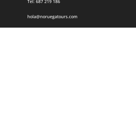
Tel: 687 219 186
hola@noruegatours.com
Horario atención:
Lunes – Jueves
10:00h – 18:00h
Viernes
10:00h – 14:00h
Dirección
Møgata 4B
0646 Oslo