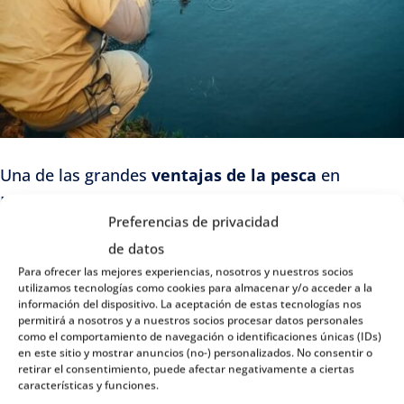
Una de las grandes
ventajas de la pesca
en
Noruega es poder disfrutar, al final del día, de los
Preferencias de privacidad
peces
que has capturado. Muchos
alojamientos
de datos
rurales y cabañas
ofrecen espacios para limpiar y
Para ofrecer las mejores experiencias, nosotros y nuestros socios
cocinar el pescado, lo que transforma la experiencia
utilizamos tecnologías como cookies para almacenar y/o acceder a la
información del dispositivo. La aceptación de estas tecnologías nos
en algo mucho más completo y sabroso.
permitirá a nosotros y a nuestros socios procesar datos personales
como el comportamiento de navegación o identificaciones únicas (IDs)
Imagina preparar tú mismo un salmón recién salido
en este sitio y mostrar anuncios (no-) personalizados. No consentir o
retirar el consentimiento, puede afectar negativamente a ciertas
del río en una parrilla junto al lago o saborear un
características y funciones.