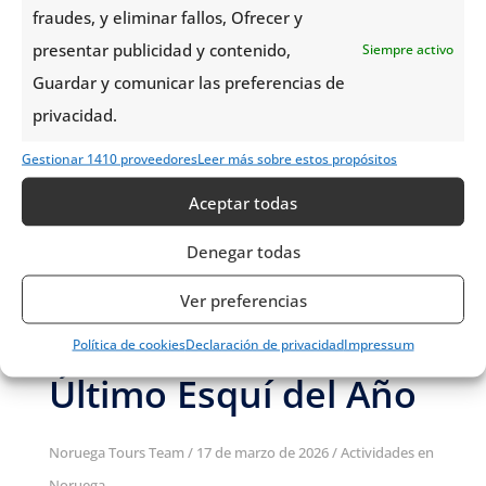
fraudes, y eliminar fallos, Ofrecer y
presentar publicidad y contenido,
Siempre activo
Guardar y comunicar las preferencias de
privacidad.
Gestionar 1410 proveedores
Leer más sobre estos propósitos
Aceptar todas
Denegar todas
Semana Santa en
Ver preferencias
Noruega: El
«Påskekrim» y el
Política de cookies
Declaración de privacidad
Impressum
Último Esquí del Año
Noruega Tours Team
/
17 de marzo de 2026
/
Actividades en
Noruega