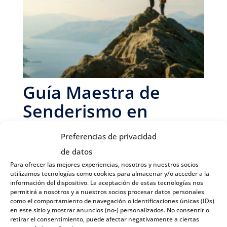
Guía Maestra de
Senderismo en
Noruega: Explora con
Preferencias de privacidad
el Corazón y la
de datos
Seguridad de un
Para ofrecer las mejores experiencias, nosotros y nuestros socios
utilizamos tecnologías como cookies para almacenar y/o acceder a la
Experto
información del dispositivo. La aceptación de estas tecnologías nos
permitirá a nosotros y a nuestros socios procesar datos personales
como el comportamiento de navegación o identificaciones únicas (IDs)
en este sitio y mostrar anuncios (no-) personalizados. No consentir o
Noruega Tours Team
/
14 de abril de 2026
/
Actividades en
retirar el consentimiento, puede afectar negativamente a ciertas