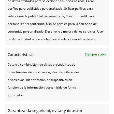
de datos limitados para seleccionar anuncios básicos, Crear
Floración de los
perfiles para publicidad personalizada, Utilizar perfiles para
seleccionar la publicidad personalizada, Crear un perfil para
Frutales en el Fiordo
personalizar el contenido, Uso de perfiles para la selección de
Hardanger: El Japón
contenido personalizado, Desarrollo y mejora de los servicios, Uso
Nórdico
de datos limitados con el objetivo de seleccionar el contenido.
Noruega Tours Team
/
31 de marzo de 2026
/
Lugares de
Características
Siempre activo
interés
Cotejo y combinación de datos procedentes de
Queremos llevaros a un lugar que parece
otras fuentes de información, Vincular diferentes
sacado de un cuento de hadas. Es tan
dispositivos, Identificación de dispositivos en
hermoso que no os imaginaréis ...
función de la información transmitida de forma
automática.
Leer Más
Garantizar la seguridad, evitar y detectar