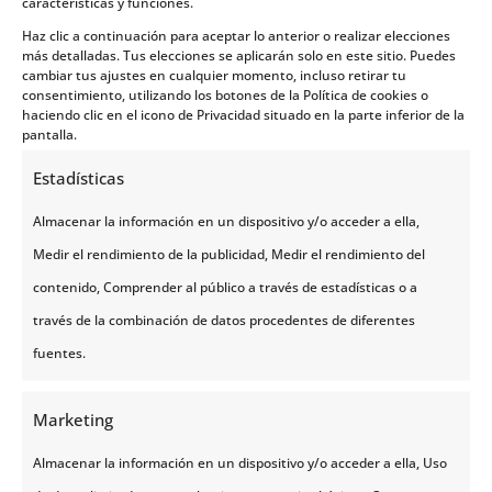
características y funciones.
Noruega
Haz clic a continuación para aceptar lo anterior o realizar elecciones
Noruega es famosa en todo el mundo por
más detalladas. Tus elecciones se aplicarán solo en este sitio. Puedes
cambiar tus ajustes en cualquier momento, incluso retirar tu
su increíble naturaleza, sus hermosos
consentimiento, utilizando los botones de la Política de cookies o
fiordos y su majestuosas montañas. Si
haciendo clic en el icono de Privacidad situado en la parte inferior de la
pantalla.
decides hacer alguna ...
Estadísticas
Leer Más
Almacenar la información en un dispositivo y/o acceder a ella,
Medir el rendimiento de la publicidad, Medir el rendimiento del
contenido, Comprender al público a través de estadísticas o a
través de la combinación de datos procedentes de diferentes
fuentes.
Marketing
Almacenar la información en un dispositivo y/o acceder a ella, Uso