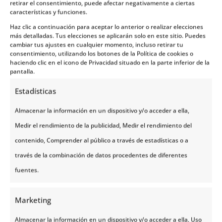
retirar el consentimiento, puede afectar negativamente a ciertas
características y funciones.
eventura, y por supuesto, el aprendizaje. Con una
Haz clic a continuación para aceptar lo anterior o realizar elecciones
buena planificación y espíritu aventurero, Noruega
más detalladas. Tus elecciones se aplicarán solo en este sitio. Puedes
se convierte en el destino perfecto para los
cambiar tus ajustes en cualquier momento, incluso retirar tu
consentimiento, utilizando los botones de la Política de cookies o
pequeños exploradores y sus familias.
haciendo clic en el icono de Privacidad situado en la parte inferior de la
pantalla.
Estadísticas
Almacenar la información en un dispositivo y/o acceder a ella,
Medir el rendimiento de la publicidad, Medir el rendimiento del
También te puede interesar
contenido, Comprender al público a través de estadísticas o a
través de la combinación de datos procedentes de diferentes
fuentes.
Marketing
Almacenar la información en un dispositivo y/o acceder a ella, Uso