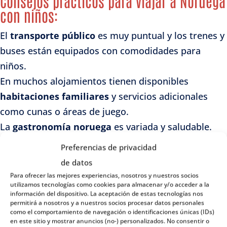
Consejos prácticos para viajar a Noruega
con niños:
El
transporte público
es muy puntual y los trenes y
buses están equipados con comodidades para
niños.
En muchos alojamientos tienen disponibles
habitaciones familiares
y servicios adicionales
como cunas o áreas de juego.
La
gastronomía noruega
es variada y saludable.
Hay posibilidad de pedir menú infantil en los
Preferencias de privacidad
restaurantes. De los platos típicos noruegos a lo
de datos
niños les encanta el «kjøttkaker» (albóndigas
Para ofrecer las mejores experiencias, nosotros y nuestros socios
utilizamos tecnologías como cookies para almacenar y/o acceder a la
noruegas).
información del dispositivo. La aceptación de estas tecnologías nos
permitirá a nosotros y a nuestros socios procesar datos personales
Viajar a Noruega
con niños es una experiencia
como el comportamiento de navegación o identificaciones únicas (IDs)
en este sitio y mostrar anuncios (no-) personalizados. No consentir o
enriquecedora que combina la diversión con la