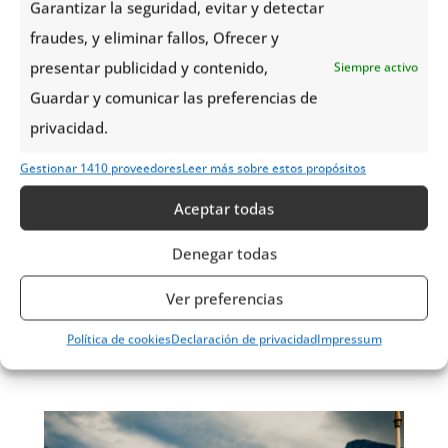
Garantizar la seguridad, evitar y detectar
fraudes, y eliminar fallos, Ofrecer y
presentar publicidad y contenido,
Siempre activo
Guardar y comunicar las preferencias de
privacidad.
Gestionar 1410 proveedores
Leer más sobre estos propósitos
SEMANA SANTA EN NORUEGA:
Aceptar todas
EL «PÅSKEKRIM» Y EL ÚLTIMO
Denegar todas
ESQUÍ DEL AÑO
Ver preferencias
por
Noruega Tours Team
|
Mar 17,
2026
Política de cookies
Declaración de privacidad
Impressum