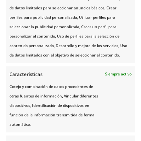
de datos limitados para seleccionar anuncios básicos, Crear
perfiles para publicidad personalizada, Utilizar perfiles para
seleccionar la publicidad personalizada, Crear un perfil para
personalizar el contenido, Uso de perfiles para la selección de
GUÍA MAESTRA DE SENDERISMO
contenido personalizado, Desarrollo y mejora de los servicios, Uso
EN NORUEGA: EXPLORA CON EL
de datos limitados con el objetivo de seleccionar el contenido.
CORAZÓN Y LA SEGURIDAD DE
UN EXPERTO
Características
Siempre activo
por
Noruega Tours Team
|
Abr 14,
Cotejo y combinación de datos procedentes de
2026
otras fuentes de información, Vincular diferentes
dispositivos, Identificación de dispositivos en
función de la información transmitida de forma
automática.