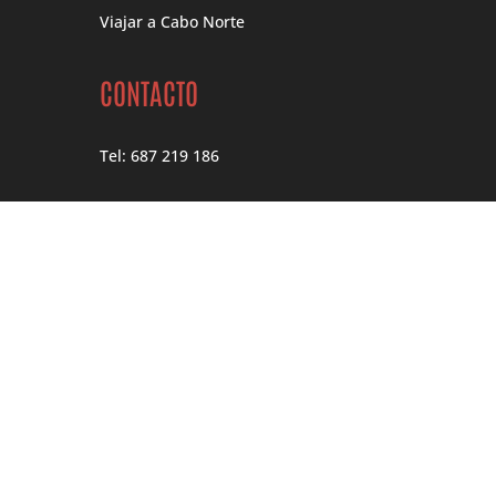
Viajar a Cabo Norte
CONTACTO
Tel: 687 219 186
hola@noruegatours.com
Horario atención:
Lunes – Jueves
10:00h – 18:00h
Viernes
10:00h – 14:00h