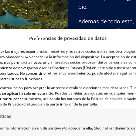
pie.
Además de todo esto, 
tener innumerables atr
Preferencias de privacidad de datos
destacan el
fiordo de 
(famosa entre los surf
cer las mejores experiencias, nosotros y nuestros socios utilizamos tecnología
Preikestolen (El Púlpi
ara almacenar y/o acceder a la información del dispositivo. La aceptación de es
as nos permitirá a nosotros y a nuestros socios procesar datos personales com
película de Misión Imp
iento de navegación o identificaciones únicas (IDs) en este sitio y mostrar a
sonalizados. No consentir o retirar el consentimiento, puede afectar negativa
nombró esta platafo
racterísticas y funciones.
espectaculares mira
a continuación para aceptar lo anterior o realizar elecciones más detalladas. Tu
s se aplicarán solo en este sitio. Puedes cambiar tus ajustes en cualquier mom
tirar tu consentimiento, utilizando los botones de la Política de cookies o hacie
o de Privacidad situado en la parte inferior de la pantalla.
sticas
L VIAJAR A STAVANGER
r la información en un dispositivo y/o acceder a ella, Medir el rendimiento de 
úlpito)