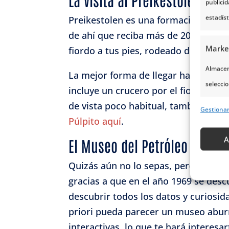
publici
estadís
Preikestolen es una formación rocosa
de ahí que reciba más de 200.000 vi
Marke
fiordo a tus pies, rodeado de montañ
Almacena
La mejor forma de llegar hasta él e
seleccio
incluye un crucero por el fiordo o ha
para sel
de vista poco habitual, también pue
Gestiona
Uso de p
Púlpito aquí
.
servicio
A
El Museo del Petróleo de Sta
Caract
Quizás aún no lo sepas, pero Norueg
gracias a que en el año 1969 se des
Cotejo 
descubrir todos los datos y curiosi
Vincular
priori pueda parecer un museo aburr
informa
interactivas, lo que te hará interes