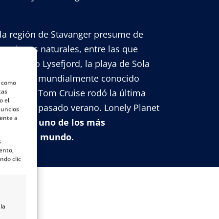
la región de Stavanger presume de
acciones naturales, entre las que
las luces
o Lysefjord, la playa de Sola
istas) y el mundialmente conocido
s como
to), donde Tom Cruise rodó la última
tas
o el
osible el pasado verano. Lonely Planet
nuncios
mente a
rma como
uno de los más
dores del mundo.
s
ento,
ndo clic
la