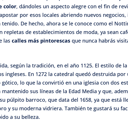
e color
, dándoles un aspecto alegre con el fin de rev
 apostar por esos locales abriendo nuevos negocios, 
 tenido. De hecho, ahora se le conoce como el Nottin
n repletas de establecimientos de moda, ya sean cafet
e las
calles más pintorescas
que nunca habrás visit
da, según la tradición, en el año 1125. El estilo de l
s ingleses. En 1272 la catedral quedó destruida por 
ótico, lo que la convirtió en una iglesia con dos esti
ha mantenido sus líneas de la Edad Media y que, ade
su púlpito barroco, que data del 1658, ya que está lle
l coro y su moderna vidriera. También te gustará su fac
ido a su belleza.