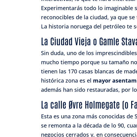
Experimentarás todo lo imaginable so
Garant
reconocibles de la ciudad, ya que se 
fallos
La historia noruega del petróleo te 
comuni
La Ciudad Vieja o Gamle Sta
Sin duda, uno de los imprescindible
mucho tiempo porque su tamaño no e
tienen las 170 casas blancas de mad
histórica zona es el
mayor asentami
además han sido restauradas, por l
La calle Øvre Holmegate (o F
Esta es una zona más conocidas de St
se remonta a la década de lo 90, cu
negocios cerrados y, en consecuencia