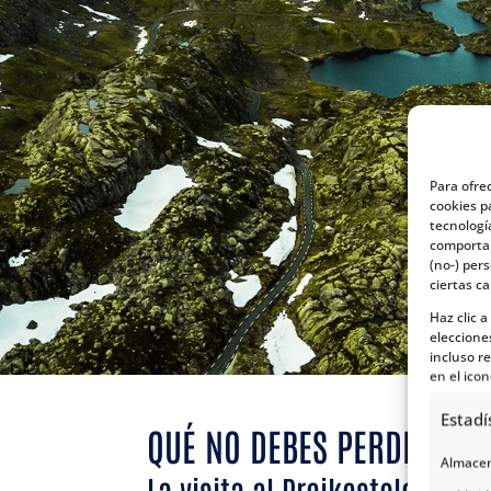
Para ofre
cookies p
tecnologí
comportam
(no-) per
ciertas ca
Haz clic 
eleccione
incluso re
en el icon
Estadí
QUÉ NO DEBES PERDERTE A
Almacena
La visita al Preikestolen (El P