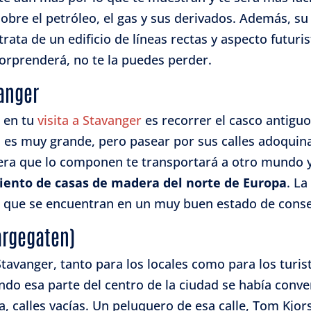
bre el petróleo, el gas y sus derivados. Además, su
izar la seguridad, evitar y detectar fraudes, y eliminar
trata de un edificio de líneas rectas y aspecto futuri
, Ofrecer y presentar publicidad y contenido, Guardar y
Siempr
sorprenderá, no te la puedes perder.
car las preferencias de privacidad.
vanger
s en tu
visita a Stavanger
es recorrer el casco antiguo
s muy grande, pero pasear por sus calles adoquina
era que lo componen te transportará a otro mundo y
ento de casas de madera del norte de Europa
. L
o que se encuentran en un muy buen estado de conse
argegaten)
avanger, tanto para los locales como para los turista
ando esa parte del centro de la ciudad se había conv
, calles vacías. Un peluquero de esa calle, Tom Kjors