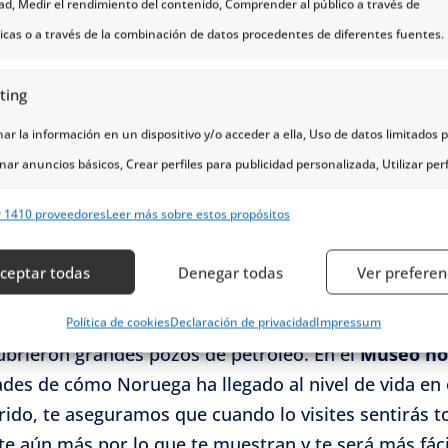
dad, Medir el rendimiento del contenido, Comprender al público a través de
ticas o a través de la combinación de datos procedentes de diferentes fuentes.
 a 604 metros sobre el fiordo Lysefjord. Las vistas 
sitantes cada año. Este mirador
natural
te asoma a la
ting
as y con la sensación de estar suspendido en el aire
r la información en un dispositivo y/o acceder a ella, Uso de datos limitados 
s partiendo desde Stavanger, donde podrás optar po
nar anuncios básicos, Crear perfiles para publicidad personalizada, Utilizar perf
cerlo por libre. Si quieres disfrutar de esta maravil
eccionar la publicidad personalizada, Crear un perfil para personalizar el conte
des contratar un vuelo en helicóptero. Puedes encon
r 1410 proveedores
Leer más sobre estos propósitos
erfiles para la selección de contenido personalizado, Desarrollo y mejora de lo
s, Uso de datos limitados con el objetivo de seleccionar el contenido.
ceptar todas
Denegar todas
Ver preferen
vanger
erísticas
Siempr
a pasó de ser uno de los países más pobres de Euro
Política de cookies
Declaración de privacidad
Impressum
cubrieron grandes pozos de petróleo. En el
Museo no
y combinación de datos procedentes de otras fuentes de información,
dades de cómo Noruega ha llegado al nivel de vida en
 diferentes dispositivos, Identificación de dispositivos en función de la
ido, te aseguramos que cuando lo visites sentirás to
ción transmitida de forma automática.
arte aún más por lo que te muestran y te será más fác