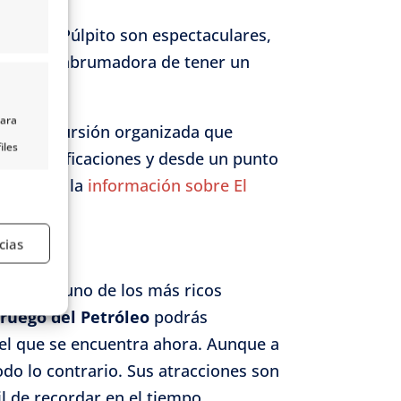
desde El Púlpito son espectaculares,
 belleza abrumadora de tener un
.
para
r una excursión organizada que
iles
la sin masificaciones y desde un punto
nido,
trar toda la
información sobre El
s
cias
e activo
pa a ser uno de los más ricos
ruego del Petróleo
podrás
 el que se encuentra ahora. Aunque a
do lo contrario. Sus atracciones son
il de recordar en el tiempo.