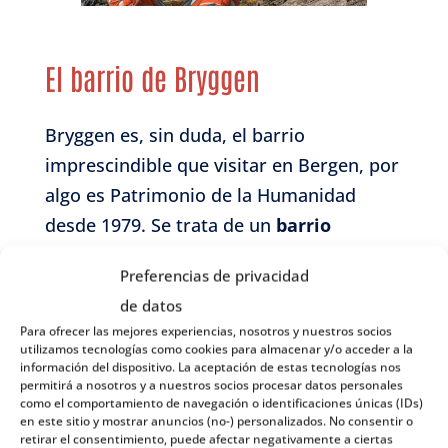
El barrio de Bryggen
Bryggen es, sin duda, el barrio
imprescindible que visitar en Bergen, por
algo es Patrimonio de la Humanidad
desde 1979. Se trata de un
barrio
antiguo y pintoresco junto al muelle
de
Preferencias de privacidad
la ciudad compuesto por 62 casas de
de datos
madera de lo más coloridas. No son las
Para ofrecer las mejores experiencias, nosotros y nuestros socios
casas originales, ya que por desgracia la
utilizamos tecnologías como cookies para almacenar y/o acceder a la
información del dispositivo. La aceptación de estas tecnologías nos
zona ha sufrido varios incendios a lo
permitirá a nosotros y a nuestros socios procesar datos personales
largo de los años, pero son fieles
como el comportamiento de navegación o identificaciones únicas (IDs)
en este sitio y mostrar anuncios (no-) personalizados. No consentir o
reproducciones de las casitas donde
retirar el consentimiento, puede afectar negativamente a ciertas