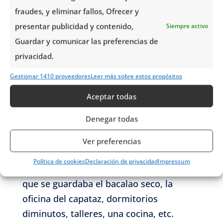
fraudes, y eliminar fallos, Ofrecer y
presentar publicidad y contenido,
Siempre activo
Museo Hanseático
Guardar y comunicar las preferencias de
privacidad.
En el
museo Hanseático
podrás ver
Gestionar 1410 proveedores
Leer más sobre estos propósitos
cómo trabajaban y vivían los
comerciantes alemanes de la Liga
Aceptar todas
Hanseática. Caminarás por una
Denegar todas
edificación de 1704, la única casa de
Bryggen que conserva su interior
Ver preferencias
original. En él encontrarás 3 plantas en
Política de cookies
Declaración de privacidad
Impressum
las que se distribuyen un almacén en el
que se guardaba el bacalao seco, la
oficina del capataz, dormitorios
diminutos, talleres, una cocina, etc.