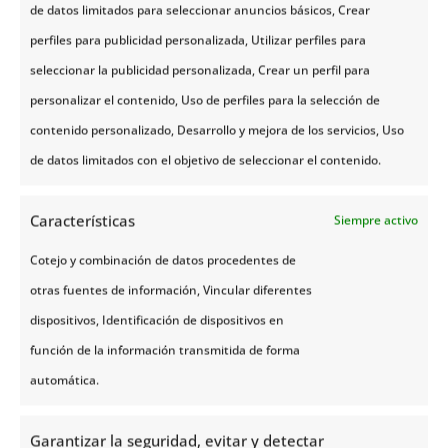
cimientos más antiguos de Bergen, y es
de datos limitados para seleccionar anuncios básicos, Crear
que tras un gran incendio en 1955, se
perfiles para publicidad personalizada, Utilizar perfiles para
realizaron excavaciones que sacaron a la
seleccionar la publicidad personalizada, Crear un perfil para
luz una gran cantidad de objetos que
personalizar el contenido, Uso de perfiles para la selección de
proporcionaron una visión clara de cómo
contenido personalizado, Desarrollo y mejora de los servicios, Uso
funcionaba el comercio, el transporte, la
de datos limitados con el objetivo de seleccionar el contenido.
artesanía y la vida cotidiana de los
Características
habitantes de la Bergen medieval. De
Siempre activo
hecho, el museo se asienta sobre los
Cotejo y combinación de datos procedentes de
vestigios del primer asentamiento en
otras fuentes de información, Vincular diferentes
Bryggen, lo que te permitirá vivir una
dispositivos, Identificación de dispositivos en
experiencia muy interesante en lo que se
función de la información transmitida de forma
refiere a la historia de Bergen. También
automática.
podrás ver, entre otras cosas, una
reproducción de un barco vikingo
.
Garantizar la seguridad, evitar y detectar