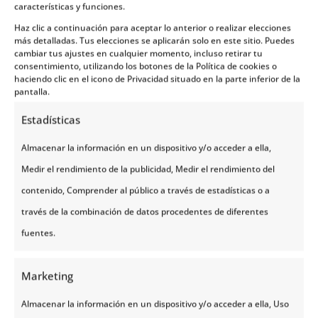
características y funciones.
residían y trabajaban los comerciantes de
Haz clic a continuación para aceptar lo anterior o realizar elecciones
la Liga Hanseática durante el siglo XIV y el
más detalladas. Tus elecciones se aplicarán solo en este sitio. Puedes
siglo XIX. La Liga Hanseática era una
cambiar tus ajustes en cualquier momento, incluso retirar tu
consentimiento, utilizando los botones de la Política de cookies o
federación de comerciantes alemanes
haciendo clic en el icono de Privacidad situado en la parte inferior de la
pantalla.
que tenían controladas localidades de su
interés por motivos defensivos o
Estadísticas
comerciales, y Bergen era una de ellas.
Almacenar la información en un dispositivo y/o acceder a ella,
Caminar por las calles del barrio te
Medir el rendimiento de la publicidad, Medir el rendimiento del
transportará unos siglos atrás.
contenido, Comprender al público a través de estadísticas o a
través de la combinación de datos procedentes de diferentes
Museo de Bryggen
fuentes.
Es un museo pequeño pero curioso si te
Marketing
interesa descubrir los
orígenes de la
ciudad
. En este museo podrás ver los
Almacenar la información en un dispositivo y/o acceder a ella, Uso