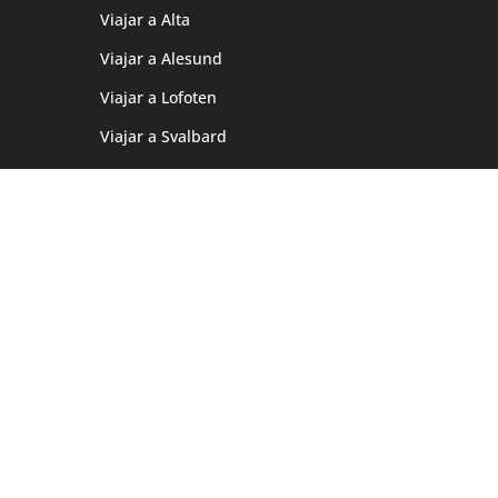
Viajar a Alta
Viajar a Alesund
Viajar a Lofoten
Viajar a Svalbard
Viajar a Cabo Norte
CONTACTO
Tel: 687 219 186
hola@noruegatours.com
Horario atención:
Lunes – Jueves