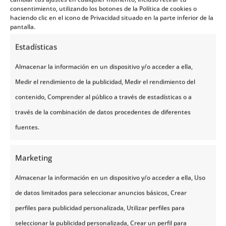
consentimiento, utilizando los botones de la Política de cookies o
haciendo clic en el icono de Privacidad situado en la parte inferior de la
pantalla.
Estadísticas
Fiordos Noruegos
Almacenar la información en un dispositivo y/o acceder a ella,
Medir el rendimiento de la publicidad, Medir el rendimiento del
¿Sabías que tiene más de 1000 fiordos?
contenido, Comprender al público a través de estadísticas o a
Eso hace de este país un lugar único en
través de la combinación de datos procedentes de diferentes
el mundo. Los más famosos los
encontrarás en la llamada “Noruega de
fuentes.
los fiordos”, pero podrás disfrutar de
esta maravilla de la naturaleza a lo
Marketing
largo de todo el país.
Almacenar la información en un dispositivo y/o acceder a ella, Uso
Los fiordos son prolongaciones del mar
de datos limitados para seleccionar anuncios básicos, Crear
que se adentran dentro de la tierra,
formando imágenes de película, como
perfiles para publicidad personalizada, Utilizar perfiles para
acantilados o miradores únicos.
seleccionar la publicidad personalizada, Crear un perfil para