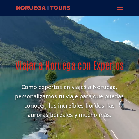
Reproductor
de
vídeo
Viajar a Noruega con Expertos
Como expertos en viajes a Noruega,
personalizamos tu viaje para que puedas
conocer los increíbles fiordos, las
auroras boreales y mucho más.