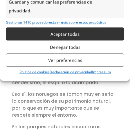
Guardar y comunicar las preferencias de
privacidad.
Gestionar 1410 proveedores
Leer más sobre estos propósitos
Parques Nacionales
Aceptar todas
Denegar todas
En Noruega hay 44 parques nacionales,
incluyendo los 7 que hay en las islas
Ver preferencias
Svalbard. Se puede acceder a ellos
libremente, por lo que podrás visitarlos sin
Política de cookies
Declaración de privacidad
Impressum
más o realizar alguna actividad como el
senderismo, el esquí o la acampada.
Eso sí, los noruegos se toman muy en serio
la conservación de su patrimonio natural,
por lo que es muy importante que se
respete siempre el entorno.
En los parques naturales encontrarás