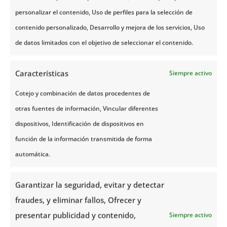
Además, allá donde haya fiordos,
personalizar el contenido, Uso de perfiles para la selección de
también encontrarás pequeños
contenido personalizado, Desarrollo y mejora de los servicios, Uso
pueblecitos que te parecerán de
cuento de hadas y te gustará conocer
de datos limitados con el objetivo de seleccionar el contenido.
todos sus rincones.
Características
Siempre activo
Ver más ➞
Cotejo y combinación de datos procedentes de
otras fuentes de información, Vincular diferentes
dispositivos, Identificación de dispositivos en
función de la información transmitida de forma
automática.
Garantizar la seguridad, evitar y detectar
fraudes, y eliminar fallos, Ofrecer y
presentar publicidad y contenido,
Siempre activo