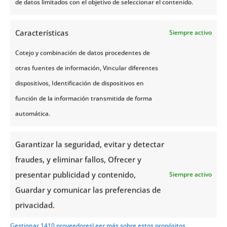
de datos limitados con el objetivo de seleccionar el contenido.
Por razones logísticas el programa puede sufrir variaciones
en el orden de las actividades o realizarse a la inversa, esto
Características
Siempre activo
no altera ninguna de las inclusiones publicadas.
Cotejo y combinación de datos procedentes de
otras fuentes de información, Vincular diferentes
dispositivos, Identificación de dispositivos en
función de la información transmitida de forma
automática.
¡Solicita presupuesto
Garantizar la seguridad, evitar y detectar
sin Compromiso!
fraudes, y eliminar fallos, Ofrecer y
presentar publicidad y contenido,
Siempre activo
Guardar y comunicar las preferencias de
Solicitar Presupuesto
privacidad.
Gestionar 1410 proveedores
Leer más sobre estos propósitos