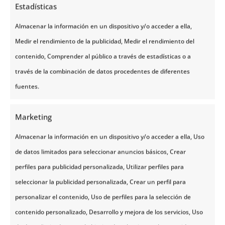
Estadísticas
Itinerario
Almacenar la información en un dispositivo y/o acceder a ella,
Medir el rendimiento de la publicidad, Medir el rendimiento del
Día 1 | Llegada - Helsinki
contenido, Comprender al público a través de estadísticas o a
través de la combinación de datos procedentes de diferentes
Día 2 | Helsinki - Noche en crucero de
fuentes.
fin de año
Marketing
Día 3 | Llegada a Estocolmo
Almacenar la información en un dispositivo y/o acceder a ella, Uso
de datos limitados para seleccionar anuncios básicos, Crear
Día 4 | Estocolmo - Regreso
perfiles para publicidad personalizada, Utilizar perfiles para
seleccionar la publicidad personalizada, Crear un perfil para
personalizar el contenido, Uso de perfiles para la selección de
Notas
contenido personalizado, Desarrollo y mejora de los servicios, Uso