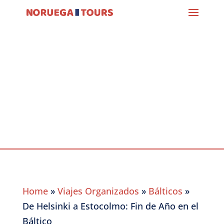
De Helsinki a
Estocolmo: Fin de
Año en el Báltico
Home
»
Viajes Organizados
»
Bálticos
»
De Helsinki a Estocolmo: Fin de Año en el
Báltico