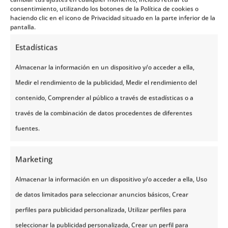
consentimiento, utilizando los botones de la Política de cookies o
con suficiente combustible y hacerte con una
haciendo clic en el icono de Privacidad situado en la parte inferior de la
reserva de ropa abrigada, comida no perecedera y
pantalla.
agua potable.
Estadísticas
Almacenar la información en un dispositivo y/o acceder a ella,
Medir el rendimiento de la publicidad, Medir el rendimiento del
Cuidado con los límites de velocidad
contenido, Comprender al público a través de estadísticas o a
Recorrer Noruega en autocaravana otorga libertad al
través de la combinación de datos procedentes de diferentes
volante, pero no por eso debes pasar por alto las
fuentes.
normativas de velocidad en este país, sobre todo si
eres extranjero, pues podrías tardar en
Marketing
acostumbrarte. En las zonas urbanas el límite
Almacenar la información en un dispositivo y/o acceder a ella, Uso
máximo de velocidad es de 50 km/h, mientras que
de datos limitados para seleccionar anuncios básicos, Crear
en las autopistas puedes alcanzar 90 km/h y en las
perfiles para publicidad personalizada, Utilizar perfiles para
carreteras no te excedas de 80 km/h.
seleccionar la publicidad personalizada, Crear un perfil para