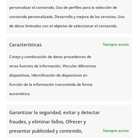
personalizar el contenido, Uso de perfiles para la selección de
contenido personalizado, Desarrollo y mejora de los servicios, Uso
No olvides la factura del peaje
de datos limitados con el objetivo de seleccionar el contenido.
La vialidad de Noruega está muy bien organizada, y
si vas en autocaravana seguro te encontrarás con
Características
Siempre activo
diferentes peajes al entrar en cada ciudad. Lo bueno
Cotejo y combinación de datos procedentes de
es que no te quitarán tiempo porque son
otras fuentes de información, Vincular diferentes
completamente automatizados, simplemente debes
dispositivos, Identificación de dispositivos en
instalar un dispositivo electrónico en el parabrisas
función de la información transmitida de forma
de la autocaravana, el cual es detectado por el peaje
automática.
y el cargo se hará de inmediato en tu cuenta de
banco asociada al sistema.
Garantizar la seguridad, evitar y detectar
fraudes, y eliminar fallos, Ofrecer y
presentar publicidad y contenido,
Siempre activo