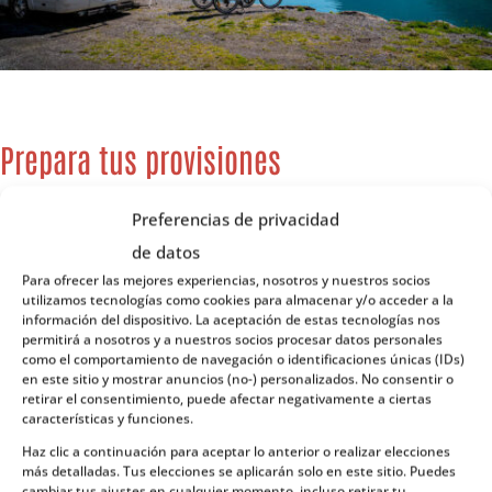
Prepara tus provisiones
Realizar una
lista con anticipación
es una de las
Preferencias de privacidad
mejores estrategias para hacerse cargo de las
de datos
provisiones, sobre todo si ya conoces las rutas que
Para ofrecer las mejores experiencias, nosotros y nuestros socios
piensas recorrer y el pronóstico del tiempo.
utilizamos tecnologías como cookies para almacenar y/o acceder a la
información del dispositivo. La aceptación de estas tecnologías nos
permitirá a nosotros y a nuestros socios procesar datos personales
Si buscas paisajes idílicos para disfrutar de las rutas
como el comportamiento de navegación o identificaciones únicas (IDs)
en este sitio y mostrar anuncios (no-) personalizados. No consentir o
de senderismo o paseos en
trineo de perros
, al
retirar el consentimiento, puede afectar negativamente a ciertas
norte de Noruega en el Círculo Polar Ártico es la
características y funciones.
mejor opción. Recuerda que
las gasolineras
Haz clic a continuación para aceptar lo anterior o realizar elecciones
más detalladas. Tus elecciones se aplicarán solo en este sitio. Puedes
escasean
, así que debes estar precavido de contar
cambiar tus ajustes en cualquier momento, incluso retirar tu