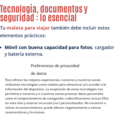
Tecnología, documentos y
seguridad : lo esencial
Tu
maleta para viajar
también debe incluir estos
elementos prácticos:
Móvil con buena capacidad para fotos
, cargador
y batería externa.
Adaptador de enchufe europeo (tipo C o F)
.
Preferencias de privacidad
Seguro médico internacional
, especialmente si
de datos
no viajas desde Europa.
Documentación
: pasaporte, tarjeta sanitaria
Para ofrecer las mejores experiencias, nosotros y nuestros socios
utilizamos tecnologías como cookies para almacenar y/o acceder a la
europea, reservas.
información del dispositivo. La aceptación de estas tecnologías nos
Copia digital de todo (en el móvil o en la nube),
permitirá a nosotros y a nuestros socios procesar datos personales
como el comportamiento de navegación o identificaciones únicas (IDs)
por seguridad.
en este sitio y mostrar anuncios (no-) personalizados. No consentir o
retirar el consentimiento, puede afectar negativamente a ciertas
Tu viaje perfecto empieza con una
características y funciones.