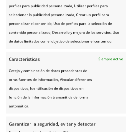
Preparar tu
maleta para viajar
a Noruega no tiene
perfiles para publicidad personalizada, Utilizar perfiles para
por qué ser un dolor de cabeza. Con una buena
seleccionar la publicidad personalizada, Crear un perfil para
planificación, prendas funcionales y algunos
personalizar el contenido, Uso de perfiles para la selección de
accesorios clave
, estarás listo para vivir un verano
contenido personalizado, Desarrollo y mejora de los servicios, Uso
inolvidable.Y si quieres que todo sea aún más
de datos limitados con el objetivo de seleccionar el contenido.
sencillo, en
NoruegaTours
nos encargamos de
organizar tu escapada ideal. Diseñamos viajes a
Características
Siempre activo
medida para que tú solo tengas que preocuparte de
Cotejo y combinación de datos procedentes de
disfrutar… y de cerrar bien la maleta.
otras fuentes de información, Vincular diferentes
dispositivos, Identificación de dispositivos en
función de la información transmitida de forma
automática.
También te puede interesar
Garantizar la seguridad, evitar y detectar