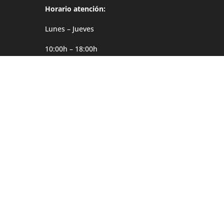
Horario atención:
Lunes – Jueves
10:00h – 18:00h
Viernes
10:00h – 14:00h
Dirección
Møgata 4B
0646 Oslo