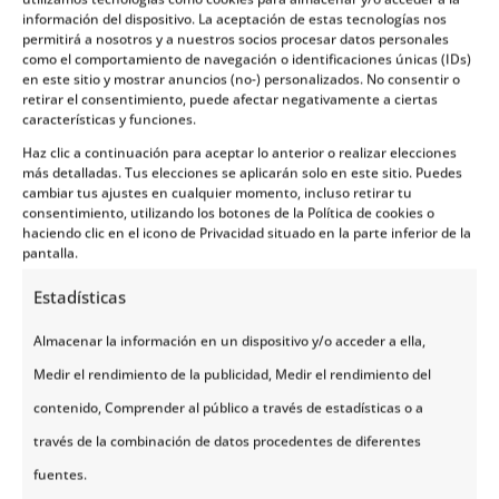
atmósfera cálida y alegre.
información del dispositivo. La aceptación de estas tecnologías nos
permitirá a nosotros y a nuestros socios procesar datos personales
como el comportamiento de navegación o identificaciones únicas (IDs)
en este sitio y mostrar anuncios (no-) personalizados. No consentir o
retirar el consentimiento, puede afectar negativamente a ciertas
Clarion Hotel
características y funciones.
Haz clic a continuación para aceptar lo anterior o realizar elecciones
Los Clarion no son solo un hotel.
más detalladas. Tus elecciones se aplicarán solo en este sitio. Puedes
cambiar tus ajustes en cualquier momento, incluso retirar tu
consentimiento, utilizando los botones de la Política de cookies o
Los vestíbulos de todos los hoteles Clarion en
haciendo clic en el icono de Privacidad situado en la parte inferior de la
Noruega, Suecia, Finlandia y Dinamarca se han
pantalla.
convertido en un lugar de encuentro vibrante donde
Estadísticas
te puedes encontrar desde exposiciones de arte,
Almacenar la información en un dispositivo y/o acceder a ella,
desayunos de jazz o catas de vino y comida, hasta
Medir el rendimiento de la publicidad, Medir el rendimiento del
DJs o desfiles de moda.
contenido, Comprender al público a través de estadísticas o a
Dentro de Clarion, los Clarion Collection suelen ser
través de la combinación de datos procedentes de diferentes
más pequeños y siempre con una ubicación en el
fuentes.