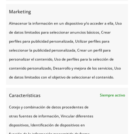
centro de la ciudad. Tienen un alto enfoque en el
servicio personal y la atención a los detalles. Son,
Marketing
dentro de los hoteles en Noruega, los más divertidos
Almacenar la información en un dispositivo y/o acceder a ella, Uso
y cool.
de datos limitados para seleccionar anuncios básicos, Crear
perfiles para publicidad personalizada, Utilizar perfiles para
seleccionar la publicidad personalizada, Crear un perfil para
Thon Hotels
personalizar el contenido, Uso de perfiles para la selección de
contenido personalizado, Desarrollo y mejora de los servicios, Uso
Otros de los
hoteles
en Noruega que más se
de datos limitados con el objetivo de seleccionar el contenido.
preocupan por el medio ambiente son los Thon
Hotels.
Características
Siempre activo
Por eso cuentan con la certificación “Eco-
Cotejo y combinación de datos procedentes de
Lighthouse”, que connota que la cadena está
otras fuentes de información, Vincular diferentes
centrada en mejorar su consumo ecológico y sus
dispositivos, Identificación de dispositivos en
ahorros de energía, reduciendo sus desechos y