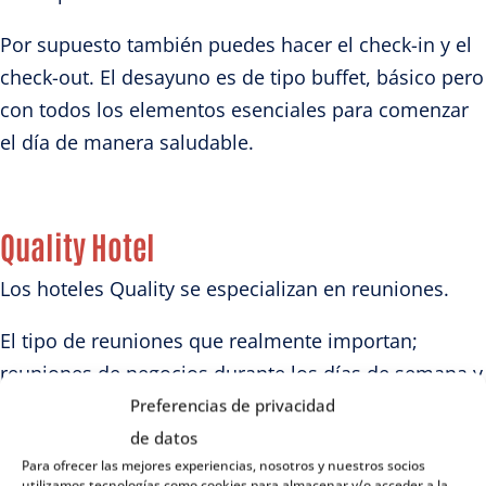
Por supuesto también puedes hacer el check-in y el
check-out. El desayuno es de tipo buffet, básico pero
con todos los elementos esenciales para comenzar
el día de manera saludable.
Quality Hotel
Los hoteles Quality se especializan en reuniones.
El tipo de reuniones que realmente importan;
reuniones de negocios durante los días de semana y
reuniones entre miembros de la familia y amigos
Preferencias de privacidad
que desean pasar tiempo de calidad juntos cuando
de datos
Para ofrecer las mejores experiencias, nosotros y nuestros socios
termina el trabajo. Todos comparten la misma
utilizamos tecnologías como cookies para almacenar y/o acceder a la