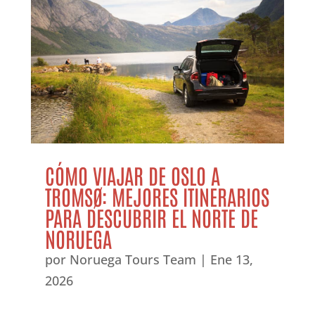
CÓMO VIAJAR DE OSLO A
TROMSØ: MEJORES ITINERARIOS
PARA DESCUBRIR EL NORTE DE
NORUEGA
por
Noruega Tours Team
|
Ene 13,
2026