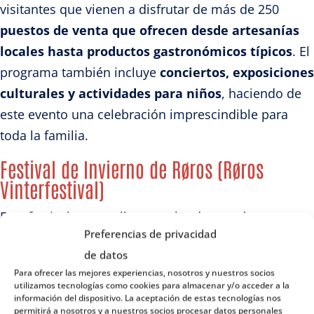
visitantes que vienen a disfrutar de más de 250
puestos de venta que ofrecen desde artesanías
locales hasta productos gastronómicos típicos
. El
programa también incluye
conciertos, exposiciones
culturales y actividades para niños
, haciendo de
este evento una celebración imprescindible para
toda la familia.
Festival de Invierno de Røros (Røros
Vinterfestival)
Este festival, que se lleva a cabo durante los meses
Preferencias de privacidad
de invierno, es un escaparate de la cultura noruega,
de datos
con una serie de eventos que incluyen
música en
Para ofrecer las mejores experiencias, nosotros y nuestros socios
vivo, danzas tradicionales y exhibiciones de arte
.
utilizamos tecnologías como cookies para almacenar y/o acceder a la
información del dispositivo. La aceptación de estas tecnologías nos
También aprovecha al máximo el terreno nevado
permitirá a nosotros y a nuestros socios procesar datos personales