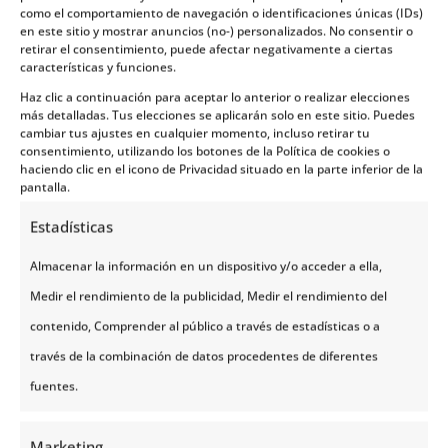
ofreciendo
competiciones y actividades de
como el comportamiento de navegación o identificaciones únicas (IDs)
en este sitio y mostrar anuncios (no-) personalizados. No consentir o
deportes de invierno
, desde esquí de fondo hasta
retirar el consentimiento, puede afectar negativamente a ciertas
características y funciones.
carreras de trineos tirados por perros.
Haz clic a continuación para aceptar lo anterior o realizar elecciones
más detalladas. Tus elecciones se aplicarán solo en este sitio. Puedes
En los
mercados de artesanía
puedes comprar de
cambiar tus ajustes en cualquier momento, incluso retirar tu
todo, desde joyería hecha a mano y tejidos hasta
consentimiento, utilizando los botones de la Política de cookies o
haciendo clic en el icono de Privacidad situado en la parte inferior de la
artículos de cerámica y obras de arte, mientras que
pantalla.
los
puestos de comida te dan la oportunidad de
Estadísticas
degustar platos tradicionales noruegos
.
Almacenar la información en un dispositivo y/o acceder a ella,
Festival de Jazz de Røros (Røros
Medir el rendimiento de la publicidad, Medir el rendimiento del
Jazzfestival)
contenido, Comprender al público a través de estadísticas o a
El Røros Jazzfestival comenzó como una pequeña
través de la combinación de datos procedentes de diferentes
reunión de entusiastas del jazz y ha crecido para
fuentes.
convertirse en
uno de los eventos jazzísticos más
destacados en Noruega
. Cada año, el festival atrae
Marketing