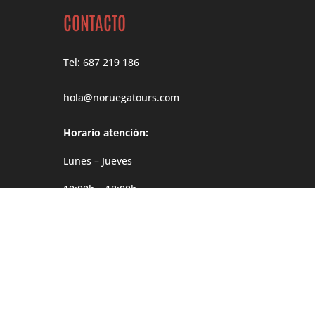
CONTACTO
Tel: 687 219 186
hola@noruegatours.com
Horario atención:
Lunes – Jueves
10:00h – 18:00h
Viernes
10:00h – 14:00h
Dirección
Møgata 4B