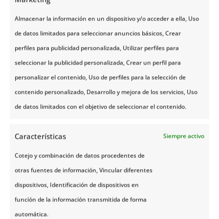
a músicos de renombre nacional e internacional.
Almacenar la información en un dispositivo y/o acceder a ella, Uso
de datos limitados para seleccionar anuncios básicos, Crear
Durante el festival, que se celebra en julio, puedes
perfiles para publicidad personalizada, Utilizar perfiles para
disfrutar de una
amplia gama de estilos de jazz
,
seleccionar la publicidad personalizada, Crear un perfil para
desde el swing y el bebop hasta el jazz moderno y
personalizar el contenido, Uso de perfiles para la selección de
las fusiones experimentales.
Los conciertos se
contenido personalizado, Desarrollo y mejora de los servicios, Uso
llevan a cabo en diversos lugares
, incluidos cafés,
de datos limitados con el objetivo de seleccionar el contenido.
la Bergstadens Ziir y plazas al aire libre. Además,
también se organizan
talleres y
masterclasses
Características
Siempre activo
dirigidos por músicos experimentados
.
Cotejo y combinación de datos procedentes de
Festival de Folk de Røros (Røros Folk
otras fuentes de información, Vincular diferentes
Festival)
dispositivos, Identificación de dispositivos en
Celebrando la rica tradición musical de Noruega, el
función de la información transmitida de forma
Røros Folk Festival
es un evento anual que
tiene
automática.