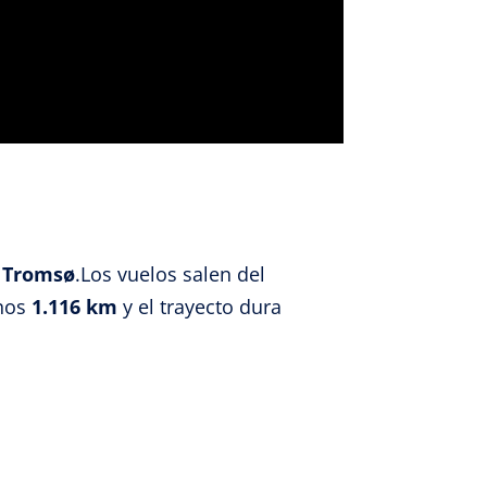
e activo
a Tromsø
.
Los vuelos salen del
unos
1.116 km
y el trayecto dura