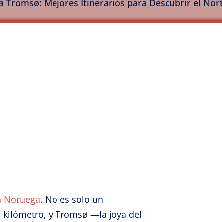
a Tromsø: Mejores Itinerarios para Descubrir el No
 a Noruega
. No es solo un
a kilómetro, y Tromsø —la joya del