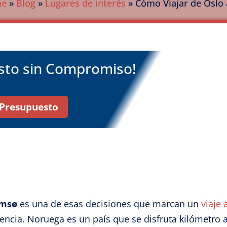
me
»
Blog
»
Lugares de interés
»
Cómo Viajar de Oslo 
esto sin Compromiso!
r Presupuesto
omsø
es una de esas decisiones que marcan un
viaje
encia. Noruega es un país que se disfruta kilómetro 