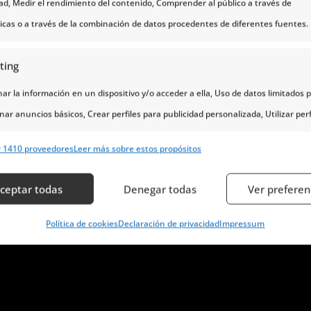
dad, Medir el rendimiento del contenido, Comprender al público a través de
ticas o a través de la combinación de datos procedentes de diferentes fuentes.
ting
r la información en un dispositivo y/o acceder a ella, Uso de datos limitados 
nar anuncios básicos, Crear perfiles para publicidad personalizada, Utilizar perf
eccionar la publicidad personalizada, Crear un perfil para personalizar el conte
r 1410 proveedores
Leer más sobre estos propósitos
erfiles para la selección de contenido personalizado, Desarrollo y mejora de lo
s, Uso de datos limitados con el objetivo de seleccionar el contenido.
ceptar todas
Denegar todas
Ver preferen
erísticas
Siempr
Política de cookies
Declaración de privacidad
Impressum
y combinación de datos procedentes de otras fuentes de información,
 diferentes dispositivos, Identificación de dispositivos en función de la
ción transmitida de forma automática.