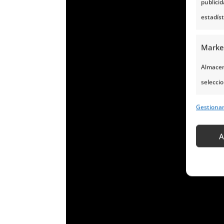
publici
estadís
Marke
Almacena
seleccio
para sel
Gestiona
Uso de p
servicio
A
Caract
Cotejo 
Vincular
informa