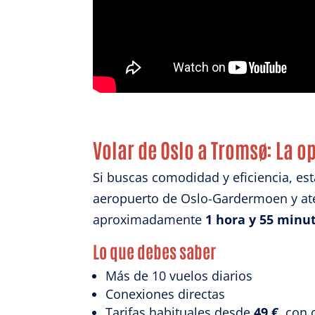
Garant
fallos
comuni
Volar de Oslo a Tromsø: La 
Si buscas comodidad y eficiencia, es
aeropuerto de Oslo-Gardermoen y ate
aproximadamente
1 hora y 55 minu
Lo que debes saber
Más de 10 vuelos diarios
Conexiones directas
Tarifas habituales desde
49 €
, con 