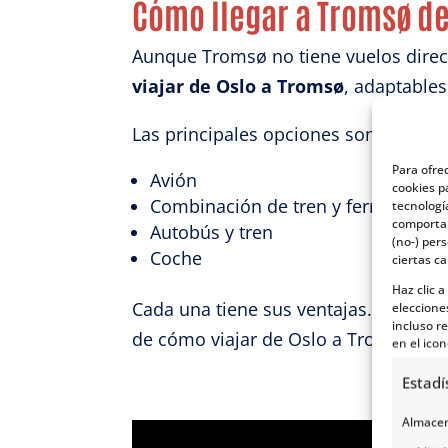
Cómo llegar a Tromsø de
Aunque Tromsø no tiene vuelos direct
viajar de Oslo a Tromsø
, adaptables
L
as principales opciones son:
Para ofre
Avión
cookies p
Combinación de tren y ferry
tecnologí
comportam
Autobús y tren
(no-) per
Coche
ciertas ca
Haz clic 
Cada una tiene sus ventajas… y su dos
eleccione
incluso re
de cómo viajar de Oslo a Tromsø para
en el icon
Estadí
Almacena