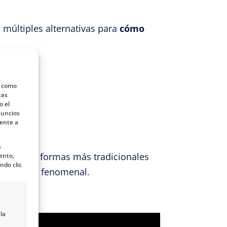
 múltiples alternativas para
cómo
s como
tas
o el
nuncios
mente a
s
rarte las formas más tradicionales
ento,
ndo clic
e la pases fenomenal.
la