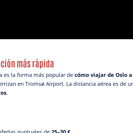
izar la seguridad, evitar y detectar fraudes, y eliminar
, Ofrecer y presentar publicidad y contenido, Guardar y
Siempr
car las preferencias de privacidad.
opción más rápida
ta es la forma más popular de
cómo viajar de Oslo 
rrizan en Tromsø Airport. La distancia aérea es de 
tos
.
ofertas puntuales de
25–30 €