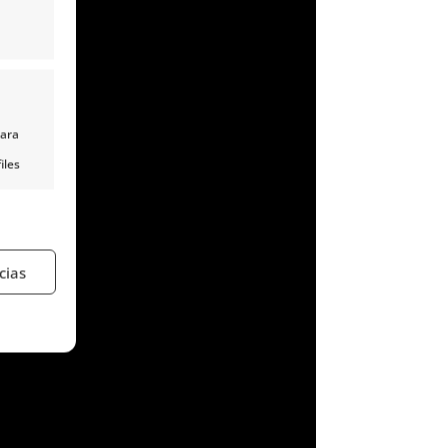
para
iles
nido,
s
cias
e activo