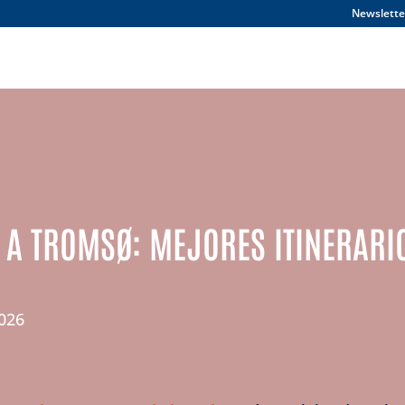
Newslette
 A TROMSØ: MEJORES ITINERARI
2026