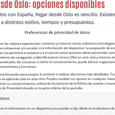
sde Oslo: opciones disponibles
os con España, llegar desde Oslo es sencillo. Existen
 a distintos estilos, tiempos y presupuestos.
Preferencias de privacidad de datos
cer las mejores experiencias, nosotros y nuestros socios utilizamos tecnología
ara almacenar y/o acceder a la información del dispositivo. La aceptación de es
as nos permitirá a nosotros y a nuestros socios procesar datos personales com
iento de navegación o identificaciones únicas (IDs) en este sitio y mostrar a
sonalizados. No consentir o retirar el consentimiento, puede afectar negativa
racterísticas y funciones.
a continuación para aceptar lo anterior o realizar elecciones más detalladas. Tu
is de aventura. Por eso, e
n este post queremos most
s se aplicarán solo en este sitio. Puedes cambiar tus ajustes en cualquier mom
tirar tu consentimiento, utilizando los botones de la Política de cookies o hacie
 ayudarte a organizar mejor tu viaje a Noruega y qu
o de Privacidad situado en la parte inferior de la pantalla.
sticas
r la información en un dispositivo y/o acceder a ella, Medir el rendimiento de 