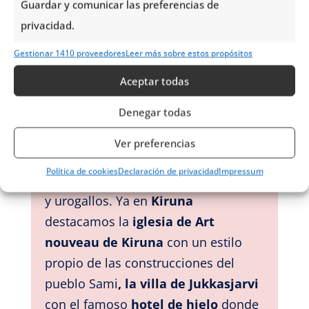
Kiruna
Guardar y comunicar las preferencias de
privacidad.
Kiruna
es uno de los centros
Gestionar 1410 proveedores
Leer más sobre estos propósitos
turísticos de la Laponia sueca.
La
ciudad también es famosa por su
Aceptar todas
cercanía al
Parque Nacional de
Denegar todas
Abisko
,
una de las reservas de flora
más ricas en especies, donde
Ver preferencias
podemos encontrar también alces y
Política de cookies
Declaración de privacidad
Impressum
ciervos en libertad junto con garcetas
y urogallos. Ya en
Kiruna
destacamos la
iglesia de Art
nouveau de Kiruna
con un estilo
propio de las construcciones del
pueblo Sami
, la villa de
Jukkasjarvi
con el famoso
hotel de hielo
donde