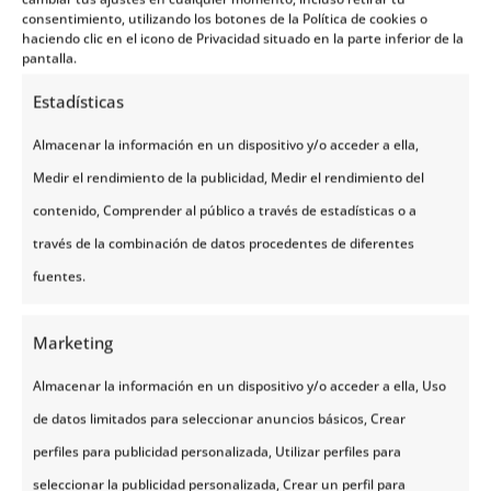
consentimiento, utilizando los botones de la Política de cookies o
Harstad
es una ciudad costera en el
haciendo clic en el icono de Privacidad situado en la parte inferior de la
norte de Noruega conocida por su
pantalla.
hermosa naturaleza y su rica
Estadísticas
historia naval. Con su arquitectura
Almacenar la información en un dispositivo y/o acceder a ella,
histórica y su cercanía a las
Medir el rendimiento de la publicidad, Medir el rendimiento del
montañas de Vågsfjellet,
es un
contenido, Comprender al público a través de estadísticas o a
destino popular para el turismo al
través de la combinación de datos procedentes de diferentes
aire libre. La ciudad es el hogar del
fuentes.
Museo de la Marina de Harstad
,
donde se puede aprender sobre la
Marketing
historia naval de la ciudad.
Almacenar la información en un dispositivo y/o acceder a ella, Uso
Karasjok
de datos limitados para seleccionar anuncios básicos, Crear
Karasjok
es una ciudad en el norte
perfiles para publicidad personalizada, Utilizar perfiles para
de Noruega
capital de la población
seleccionar la publicidad personalizada, Crear un perfil para