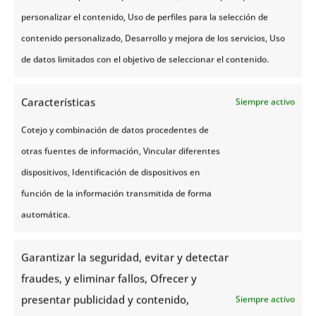
Sami, conocidos como “ los primeros
personalizar el contenido, Uso de perfiles para la selección de
noruegos”.
Es el centro cultural y
contenido personalizado, Desarrollo y mejora de los servicios, Uso
administrativo de los sami, con una
de datos limitados con el objetivo de seleccionar el contenido.
gran variedad de tradiciones y
cultura. La ciudad es el hogar
del
Características
Siempre activo
Parque cultural Sami,
donde
Cotejo y combinación de datos procedentes de
podemos profundizar con su cultura
otras fuentes de información, Vincular diferentes
e historia e incluso tener una cena
dispositivos, Identificación de dispositivos en
degustación para saborear su rica
función de la información transmitida de forma
gastronomía en una de sus cálidas
automática.
cabañas o
Lavvos
. El
Parlamento
Sami
es otro de los lugares
Garantizar la seguridad, evitar y detectar
interesantes con su original
fraudes, y eliminar fallos, Ofrecer y
estructura.
presentar publicidad y contenido,
Siempre activo