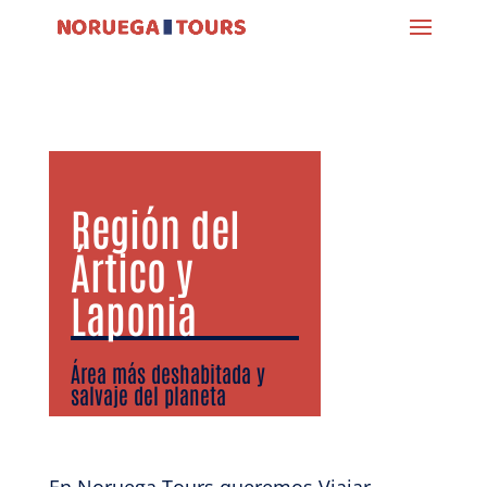
Región del
Ártico y
Laponia
​Área más deshabitada y
salvaje del planeta