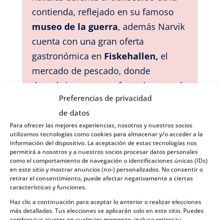
contienda, reflejado en su famoso
museo de la guerra
, además Narvik
cuenta con una gran oferta
gastronómica en
Fiskehallen,
el
mercado de pescado, donde
descubrir una gran oferta de pescado
Preferencias de privacidad
y salazones, y subir al
Narvikfjellet,
de datos
funicular de la ciudad con unas
Para ofrecer las mejores experiencias, nosotros y nuestros socios
magníficas vistas al
Ofotfjorden.
Los
utilizamos tecnologías como cookies para almacenar y/o acceder a la
alrededores de la ciudad son
información del dispositivo. La aceptación de estas tecnologías nos
permitirá a nosotros y a nuestros socios procesar datos personales
también famosos
por sus
como el comportamiento de navegación o identificaciones únicas (IDs)
en este sitio y mostrar anuncios (no-) personalizados. No consentir o
acantilados donde encontramos el
retirar el consentimiento, puede afectar negativamente a ciertas
faro de Narvik.
características y funciones.
Haz clic a continuación para aceptar lo anterior o realizar elecciones
Harstad
más detalladas. Tus elecciones se aplicarán solo en este sitio. Puedes
cambiar tus ajustes en cualquier momento, incluso retirar tu