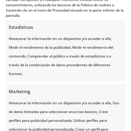
donde pasa este famoso paralelo.
consentimiento, utilizando los botones de la Política de cookies o
haciendo clic en el icono de Privacidad situado en la parte inferior de la
pantalla.
Tampoco podemos olvidar mencionar
que este globo terráqueo se encuentra
Estadísticas
justo en el
islote de Vikingen
, una isla
Almacenar la información en un dispositivo y/o acceder a ella,
pequeña que se ubica al sur del
Medir el rendimiento de la publicidad, Medir el rendimiento del
municipio de Rødøy en Nordland. Ahora
contenido, Comprender al público a través de estadísticas o a
bien, quizá lo mejor de Hurtigruten es que
través de la combinación de datos procedentes de diferentes
nos permite vivir una experiencia
fuentes.
completa, pues estos barcos
salen desde
la ciudad de Bergen y llegan hasta la
Marketing
ciudad de Kirkenes
al norte de Noruega.
Almacenar la información en un dispositivo y/o acceder a ella, Uso
Es por ello que la ruta de Hurtigruten
de datos limitados para seleccionar anuncios básicos, Crear
puede ser una opción estupenda si
perfiles para publicidad personalizada, Utilizar perfiles para
deseamos conocer una buena parte del
seleccionar la publicidad personalizada, Crear un perfil para