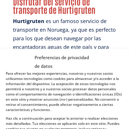
Disfrutar del servicio de
transporte de Hurtigruten
Hurtigruten
es un famoso servicio de
transporte en Noruega, ya que es perfecto
para los que desean navegar por las
encantadoras aguas de este país y para
los que aman hacer fotografías
Preferencias de privacidad
sorprendentes. Además, la mayoría de
de datos
estos recorridos
pasan justo por la línea
Para ofrecer las mejores experiencias, nosotros y nuestros socios
utilizamos tecnologías como cookies para almacenar y/o acceder a la
del Círculo Polar Ártico
, lo que hace que
información del dispositivo. La aceptación de estas tecnologías nos
permitirá a nosotros y a nuestros socios procesar datos personales
sea una de las experiencias más
como el comportamiento de navegación o identificaciones únicas (IDs)
memorables de todas. Y claro, desde la
en este sitio y mostrar anuncios (no-) personalizados. No consentir o
retirar el consentimiento, puede afectar negativamente a ciertas
cubierta del barco podremos admirar el
características y funciones.
monumento (con forma de globo
Haz clic a continuación para aceptar lo anterior o realizar elecciones
más detalladas. Tus elecciones se aplicarán solo en este sitio. Puedes
terráqueo) que marca el lugar exacto por
cambiar tus ajustes en cualquier momento, incluso retirar tu