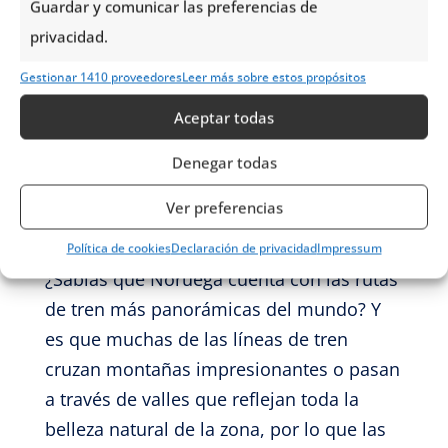
Guardar y comunicar las preferencias de
que puede ser una de las mejores
privacidad.
alternativas para
admirar la
Gestionar 1410 proveedores
Leer más sobre estos propósitos
impresionante belleza natural que nos
ofrece los territorios noruegos
.
Aceptar todas
Además, esta ruta conecta a las ciudades
Denegar todas
de Trondheim y Bodø, por lo que sus 729
kilómetros de largo la convierten en la
Ver preferencias
línea de tren más extensa de Noruega.
Política de cookies
Declaración de privacidad
Impressum
¿Sabías que Noruega cuenta con las rutas
de tren más panorámicas del mundo? Y
es que muchas de las líneas de tren
cruzan montañas impresionantes o pasan
a través de valles que reflejan toda la
belleza natural de la zona, por lo que las