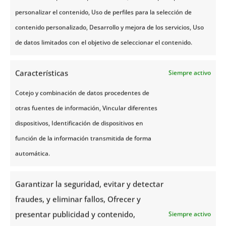
impresionante litoral noruego y si
personalizar el contenido, Uso de perfiles para la selección de
también queremos pasar justo por la
contenido personalizado, Desarrollo y mejora de los servicios, Uso
línea del Círculo Polar Ártico.
de datos limitados con el objetivo de seleccionar el contenido.
Características
Siempre activo
Cotejo y combinación de datos procedentes de
otras fuentes de información, Vincular diferentes
dispositivos, Identificación de dispositivos en
función de la información transmitida de forma
automática.
La ruta de tren de Nordland
Garantizar la seguridad, evitar y detectar
fraudes, y eliminar fallos, Ofrecer y
La
línea de Nordland
es la única que
presentar publicidad y contenido,
Siempre activo
atraviesa el Círculo Polar Ártico
, por lo