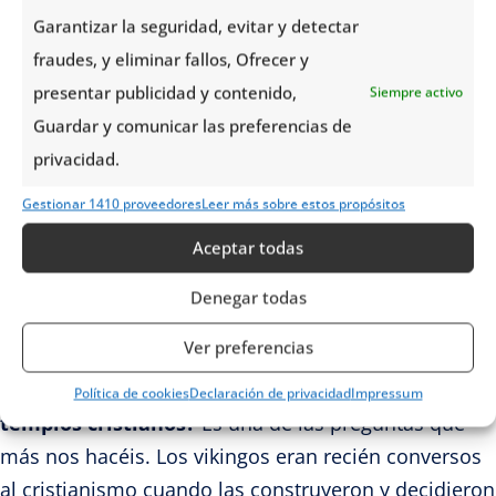
cerca las
leyendas nórdicas y la iconografía
Garantizar la seguridad, evitar y detectar
cristiana
, no dejes de entrar a la flamante iglesia de
fraudes, y eliminar fallos, Ofrecer y
Urnes.
presentar publicidad y contenido,
Siempre activo
Guardar y comunicar las preferencias de
¿Se puede entrar al interior de todas las iglesias
privacidad.
de madera en Noruega?
La mayoría de ellas están
abiertas al público durante los meses de primavera y
Gestionar 1410 proveedores
Leer más sobre estos propósitos
verano, funcionando como museos o iglesias
Aceptar todas
parroquiales. Algunas requieren una pequeña
Denegar todas
entrada que ayuda a su costoso mantenimiento,
algo que siempre te ayudaremos a gestionar.
Ver preferencias
¿Por qué tienen cabezas de dragón si son
Política de cookies
Declaración de privacidad
Impressum
templos cristianos?
Es una de las preguntas que
más nos hacéis. Los vikingos eran recién conversos
al cristianismo cuando las construyeron y decidieron