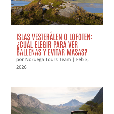
ISLAS VESTERÅLEN O LOFOTEN:
¿CUÁL ELEGIR PARA VER
BALLENAS Y EVITAR MASAS?
por
Noruega Tours Team
|
Feb 3,
2026