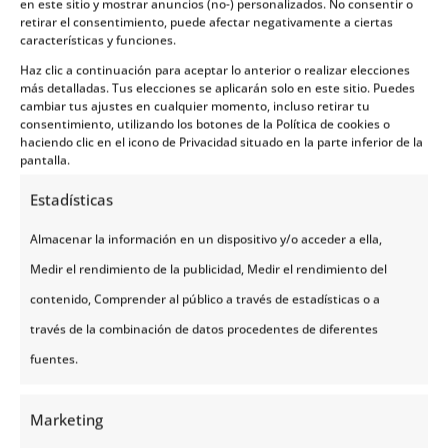
en este sitio y mostrar anuncios (no-) personalizados. No consentir o
verdosa vegetación se eleva esta bonita
retirar el consentimiento, puede afectar negativamente a ciertas
características y funciones.
construcción religiosa con techo escalonado y de
Haz clic a continuación para aceptar lo anterior o realizar elecciones
tejas, una
bonita torre con chapitel y duelas
, que
más detalladas. Tus elecciones se aplicarán solo en este sitio. Puedes
data del siglo XII.
cambiar tus ajustes en cualquier momento, incluso retirar tu
consentimiento, utilizando los botones de la Política de cookies o
haciendo clic en el icono de Privacidad situado en la parte inferior de la
En esta iglesia se encuentran muchas
imágenes de
pantalla.
animales
, algunas de las cuales provienen de la
Estadísticas
mitología nórdica y otras del Nuevo Testamento.
Almacenar la información en un dispositivo y/o acceder a ella,
Además, en su fachada son sorprendentes las tallas
Medir el rendimiento de la publicidad, Medir el rendimiento del
con motivos de la época de los vikingos. En la
contenido, Comprender al público a través de estadísticas o a
actualidad, aunque el templo no es usado para
través de la combinación de datos procedentes de diferentes
servicios regulares, se celebran bodas y bautizos.
fuentes.
Urnes es la
iglesia de madera más antigua de
Noruega
, además fue declarada Patrimonio
Marketing
Histórico Mundial por la Unesco.