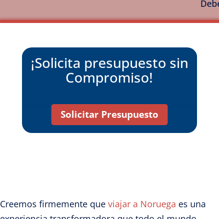
Debe
¡Solicita presupuesto sin
Compromiso!
Solicitar Presupuesto
Creemos firmemente que
viajar a Noruega
es una
experiencia transformadora que todo el mundo