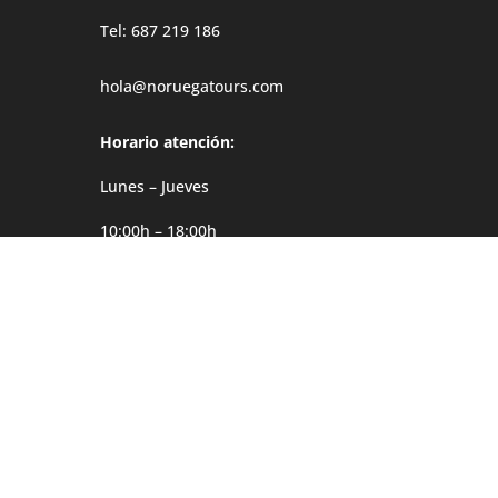
Tel: 687 219 186
hola@noruegatours.com
Horario atención:
Lunes – Jueves
10:00h – 18:00h
Viernes
10:00h – 14:00h
Dirección
Møgata 4B
0646 Oslo