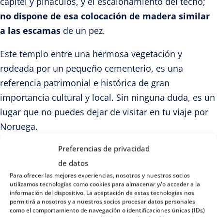
capitel y pináculos, y el escalonamiento del techo;
no dispone de esa colocación de madera similar
a las escamas
de un pez.
Este templo entre una hermosa vegetación y
rodeada por un pequeño cementerio, es una
referencia patrimonial e histórica de gran
importancia cultural y local. Sin ninguna duda, es un
lugar que no puedes dejar de visitar en tu viaje por
Noruega.
5. Iglesia de Urnes: La joya de la corona
Preferencias de privacidad
de la UNESCO
de datos
Para ofrecer las mejores experiencias, nosotros y nuestros socios
Otra de las iglesias de madera considerada una joya
utilizamos tecnologías como cookies para almacenar y/o acceder a la
información del dispositivo. La aceptación de estas tecnologías nos
histórica en Noruega, es la iglesia de Urnes. Y es
permitirá a nosotros y a nuestros socios procesar datos personales
que, entre un hermoso lago, montañas y una
como el comportamiento de navegación o identificaciones únicas (IDs)