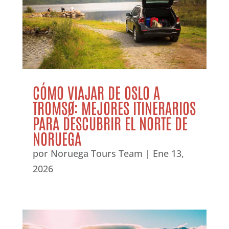
CÓMO VIAJAR DE OSLO A
TROMSØ: MEJORES ITINERARIOS
PARA DESCUBRIR EL NORTE DE
NORUEGA
por
Noruega Tours Team
|
Ene 13,
2026