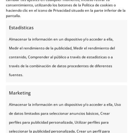
la ingeniería civil noruega que te llevará
consentimiento, utilizando los botones de la Política de cookies o
haciendo clic en el icono de Privacidad situado en la parte inferior de la
a través de 8 puentes que unen
pantalla.
diferentes islas del archipiélago de Eide
Estadísticas
y Averøy, hasta la orilla misma del
océano.
Almacenar la información en un dispositivo y/o acceder a ella,
Medir el rendimiento de la publicidad, Medir el rendimiento del
contenido, Comprender al público a través de estadísticas o a
través de la combinación de datos procedentes de diferentes
fuentes.
Marketing
Almacenar la información en un dispositivo y/o acceder a ella, Uso
de datos limitados para seleccionar anuncios básicos, Crear
perfiles para publicidad personalizada, Utilizar perfiles para
seleccionar la publicidad personalizada, Crear un perfil para