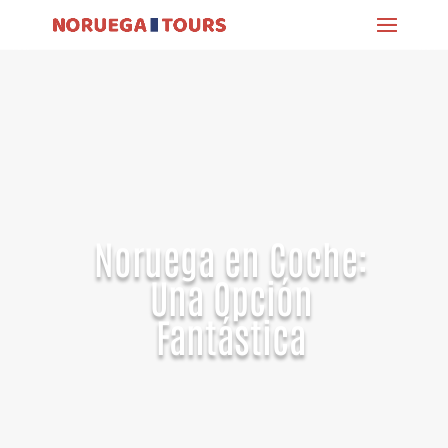
Noruega en Coche:
Una Opción
Fantástica