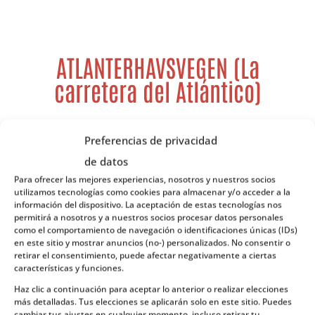
ATLANTERHAVSVEGEN (La
carretera del Atlántico)
Preferencias de privacidad
En 2005 fue votada como la “hazaña de
de datos
ingeniería del siglo” de Noruega y, a
Para ofrecer las mejores experiencias, nosotros y nuestros socios
utilizamos tecnologías como cookies para almacenar y/o acceder a la
pesar de que en 2014 fue incluida en el
información del dispositivo. La aceptación de estas tecnologías nos
listado de las carreteras más peligrosas
permitirá a nosotros y a nuestros socios procesar datos personales
como el comportamiento de navegación o identificaciones únicas (IDs)
del mundo, lo cierto es que la carretera
en este sitio y mostrar anuncios (no-) personalizados. No consentir o
retirar el consentimiento, puede afectar negativamente a ciertas
del Atlántico es una de las rutas más
características y funciones.
escénicas del país.
Haz clic a continuación para aceptar lo anterior o realizar elecciones
16 años tardó en estar lista esta joya de
más detalladas. Tus elecciones se aplicarán solo en este sitio. Puedes
cambiar tus ajustes en cualquier momento, incluso retirar tu