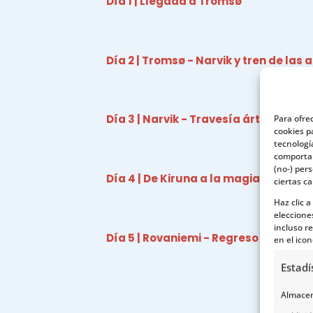
Día 1 | Llegada a Tromsø
Día 2 | Tromsø - Narvik y tren de las
Día 3 | Narvik - Travesía ártica haci
Para ofre
cookies p
tecnologí
comportam
(no-) per
Día 4 | De Kiruna a la magia de la L
ciertas ca
Haz clic 
eleccione
incluso re
Día 5 | Rovaniemi - Regreso (D)
en el icon
Estadí
Almacena