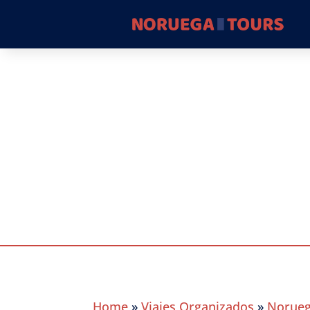
Ruta B
Home
»
Viajes Organizados
»
Norue