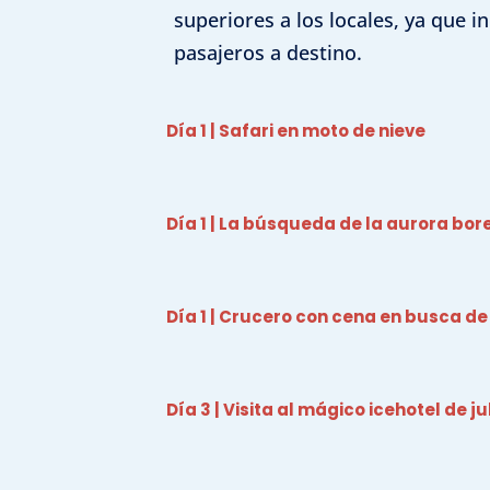
superiores a los locales, ya que i
Garant
pasajeros a destino.
fallos
comuni
Día 1 | Safari en moto de nieve
Día 1 | La búsqueda de la aurora bor
Día 1 | Crucero con cena en busca de
Día 3 | Visita al mágico icehotel de j