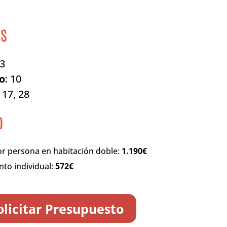
as
 3
o
: 10
: 17, 28
o
or persona en habitación doble:
1.190€
to individual:
572€
olicitar Presupuesto