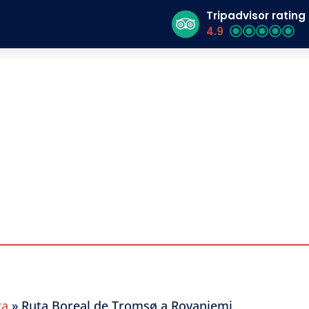
Tripadvisor rating
4.9
oreal de Tromsø a Ro
ga
»
Ruta Boreal de Tromsø a Rovaniemi