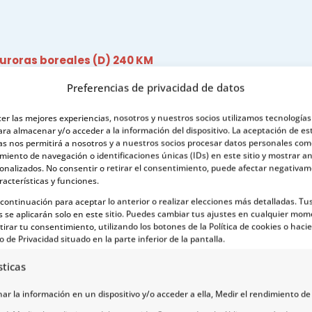
 auroras boreales (D) 240 KM
Preferencias de privacidad de datos
a Suecia - Kiruna (D) 180 KM
cer las mejores experiencias, nosotros y nuestros socios utilizamos tecnología
ara almacenar y/o acceder a la información del dispositivo. La aceptación de es
as nos permitirá a nosotros y a nuestros socios procesar datos personales com
iento de navegación o identificaciones únicas (IDs) en este sitio y mostrar a
sonalizados. No consentir o retirar el consentimiento, puede afectar negativa
aponia Finlandesa de Rovaniemi (D) 340 km
racterísticas y funciones.
a continuación para aceptar lo anterior o realizar elecciones más detalladas. Tu
s se aplicarán solo en este sitio. Puedes cambiar tus ajustes en cualquier mom
tirar tu consentimiento, utilizando los botones de la Política de cookies o hacie
o de Privacidad situado en la parte inferior de la pantalla.
sticas
r la información en un dispositivo y/o acceder a ella, Medir el rendimiento de 