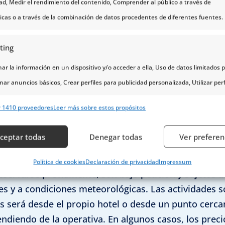
dad, Medir el rendimiento del contenido, Comprender al público a través de
ticas o a través de la combinación de datos procedentes de diferentes fuentes.
s opcionales está sujeta a la compatibilidad de horari
ting
or lo tanto, en ciertos casos no será posible contrata
r la información en un dispositivo y/o acceder a ella, Uso de datos limitados 
nar anuncios básicos, Crear perfiles para publicidad personalizada, Utilizar perf
ma puede sufrir variaciones en el orden de las activid
eccionar la publicidad personalizada, Crear un perfil para personalizar el conte
lusiones publicadas.
r 1410 proveedores
Leer más sobre estos propósitos
erfiles para la selección de contenido personalizado, Desarrollo y mejora de lo
s, Uso de datos limitados con el objetivo de seleccionar el contenido.
ceptar todas
Denegar todas
Ver preferen
erísticas
Siempr
Política de cookies
Declaración de privacidad
Impressum
eservarse previamente, son bajo petición y sujetos a 
y combinación de datos procedentes de otras fuentes de información,
s y a condiciones meteorológicas. Las actividades s
 diferentes dispositivos, Identificación de dispositivos en función de la
es será desde el propio hotel o desde un punto cerca
ción transmitida de forma automática.
ndiendo de la operativa. En algunos casos, los prec