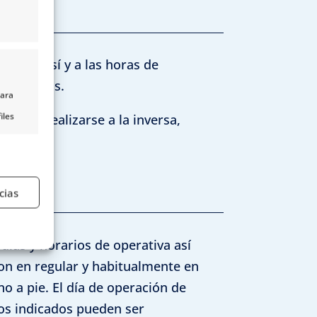
os entre sí y a las horas de
rlas todas.
para
iles
ades o realizarse a la inversa,
nido,
s
cias
e activo
días y horarios de operativa así
on en regular y habitualmente en
no a pie. El día de operación de
ios indicados pueden ser