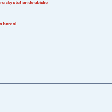
ra sky station de abisko
ra boreal