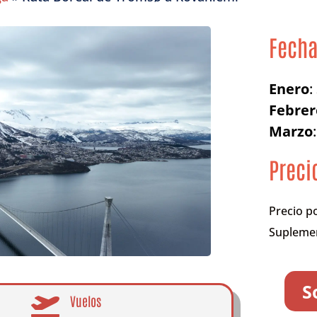
Fech
Enero
:
Febrer
Marzo
Preci
Precio p
Suplemen
S
Vuelos
