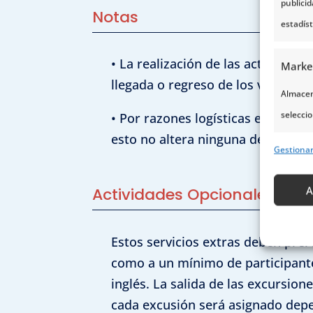
publici
Notas
estadís
• La realización de las actividade
Marke
llegada o regreso de los vuelos; p
Almacena
seleccio
• Por razones logísticas el progra
para sel
esto no altera ninguna de las inc
Gestiona
Uso de p
servicio
A
Actividades Opcionales
Caract
Estos servicios extras deben prer
Cotejo 
como a un mínimo de participante
Vincular
inglés. La salida de las excursion
informa
cada excusión será asignado depe