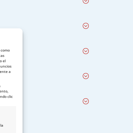
s como
tas
o el
nuncios
mente a
s
ento,
ndo clic
la