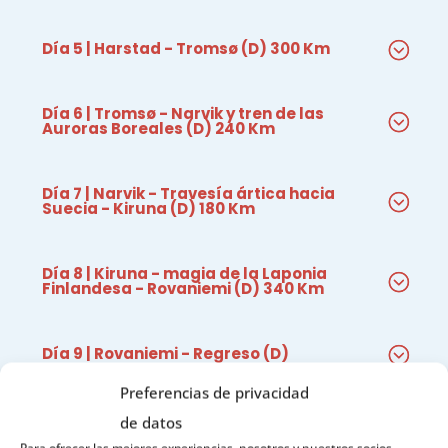
Día 5 | Harstad - Tromsø (D) 300 Km
Día 6 | Tromsø - Narvik y tren de las
Auroras Boreales (D) 240 Km
Día 7 | Narvik - Travesía ártica hacia
Suecia - Kiruna (D) 180 Km
Día 8 | Kiruna - magia de la Laponia
Finlandesa - Rovaniemi (D) 340 Km
Día 9 | Rovaniemi - Regreso (D)
Preferencias de privacidad
de datos
Para ofrecer las mejores experiencias, nosotros y nuestros socios