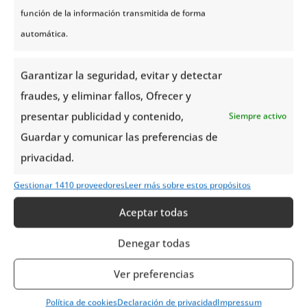
función de la información transmitida de forma
automática.
Garantizar la seguridad, evitar y detectar
Día 1 | Safari en moto de nieve
fraudes, y eliminar fallos, Ofrecer y
presentar publicidad y contenido,
Siempre activo
Día 1 | La búsqueda de la aurora
boreal
Guardar y comunicar las preferencias de
privacidad.
Día 1 | Crucero con cena en busca de la
aurora boreal
Gestionar 1410 proveedores
Leer más sobre estos propósitos
Aceptar todas
Día 7 | Visita al mágico icehotel de
jukkasjärvi
Denegar todas
Ver preferencias
Día 7 | Cena bajo las auroras en
aurora sky station de abisko
Política de cookies
Declaración de privacidad
Impressum