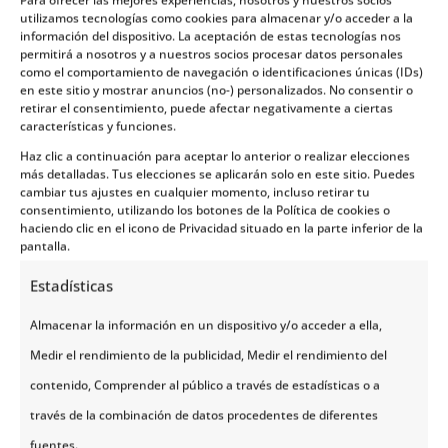
Notas
utilizamos tecnologías como cookies para almacenar y/o acceder a la
información del dispositivo. La aceptación de estas tecnologías nos
permitirá a nosotros y a nuestros socios procesar datos personales
como el comportamiento de navegación o identificaciones únicas (IDs)
• La realización de las actividades opcionales está sujeta
en este sitio y mostrar anuncios (no-) personalizados. No consentir o
a la compatibilidad de horarios entre sí y a las horas de
retirar el consentimiento, puede afectar negativamente a ciertas
llegada o regreso de los vuelos; por lo tanto, en ciertos
características y funciones.
casos no será posible contratarlas todas.
Haz clic a continuación para aceptar lo anterior o realizar elecciones
más detalladas. Tus elecciones se aplicarán solo en este sitio. Puedes
• El barco rápido Harstad-Tromsø podrá ser sustituido
cambiar tus ajustes en cualquier momento, incluso retirar tu
por trayecto por carretera en caso de no estar
consentimiento, utilizando los botones de la Política de cookies o
disponible.
haciendo clic en el icono de Privacidad situado en la parte inferior de la
pantalla.
• Salida 30/12: el Museo Vikingo se encontrará cerrado y
no será posible su visita. En cambio se visitará un centro
Estadísticas
de acuicultura en lancha RIB y se realizará una
degustación de pescado, además esta salida incluye la
Almacenar la información en un dispositivo y/o acceder a ella,
cena del día 31/12 en el hotel.
Medir el rendimiento de la publicidad, Medir el rendimiento del
• Por razones logísticas el programa puede sufrir
contenido, Comprender al público a través de estadísticas o a
variaciones en el orden de las actividades o realizarse a
través de la combinación de datos procedentes de diferentes
la inversa, esto no altera ninguna de las inclusiones
publicadas.
fuentes.