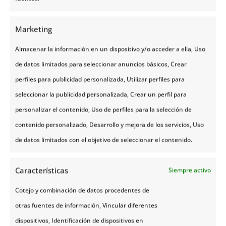
Marketing
Almacenar la información en un dispositivo y/o acceder a ella, Uso
Actividades Opcionales
de datos limitados para seleccionar anuncios básicos, Crear
perfiles para publicidad personalizada, Utilizar perfiles para
Estos servicios extras deben prereservarse
seleccionar la publicidad personalizada, Crear un perfil para
previamente, son bajo petición y sujetos a días y
horarios de operativa así como a un mínimo de
personalizar el contenido, Uso de perfiles para la selección de
participantes y a condiciones meteorológicas. Las
contenido personalizado, Desarrollo y mejora de los servicios, Uso
actividades son en regular y habitualmente en inglés.
La salida de las excursiones será desde el propio
de datos limitados con el objetivo de seleccionar el contenido.
hotel o desde un punto cercano a pie. El día de
operación de cada excusión será asignado
dependiendo de la operativa. En algunos casos, los
Características
Siempre activo
precios indicados pueden ser superiores a los
Cotejo y combinación de datos procedentes de
locales, ya que incluyen gestión anticipada y garantía
de disponibilidad antes de la llegada de los pasajeros
otras fuentes de información, Vincular diferentes
a destino.
dispositivos, Identificación de dispositivos en