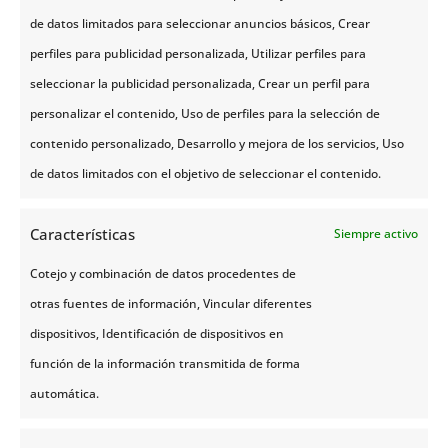
de datos limitados para seleccionar anuncios básicos, Crear
perfiles para publicidad personalizada, Utilizar perfiles para
seleccionar la publicidad personalizada, Crear un perfil para
Como habrás visto, decidir
viajar a Trømso
es una
personalizar el contenido, Uso de perfiles para la selección de
cuestión de preferencias, todo va a depender de tus
contenido personalizado, Desarrollo y mejora de los servicios, Uso
expectativas. Cualquier época del año para viajar es
de datos limitados con el objetivo de seleccionar el contenido.
propicia porque Tromso, como cualquier otra ciudad
nórdica, es hermosa y tiene mucho que ofrecer,
Características
Siempre activo
pero
viajar en verano o invierno
, sin duda, vale la
Cotejo y combinación de datos procedentes de
pena y te llenará de muchas emociones.
otras fuentes de información, Vincular diferentes
dispositivos, Identificación de dispositivos en
Hacer
viajes a Tromso en enero
, específicamente
función de la información transmitida de forma
entre finales, y mediados de marzo, es perfecto para
automática.
disfrutar de las actividades típicas de invierno, la
noche polar y avistar la aurora boreal. Para tu viaje