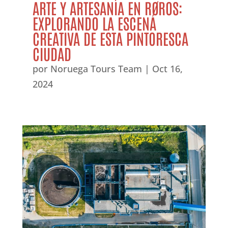
ARTE Y ARTESANÍA EN RØROS:
EXPLORANDO LA ESCENA
CREATIVA DE ESTA PINTORESCA
CIUDAD
por
Noruega Tours Team
|
Oct 16,
2024