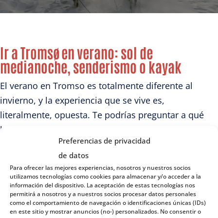
Ir a Tromsø en verano: sol de
medianoche, senderismo o kayak
El verano en Tromso es totalmente diferente al
invierno, y la experiencia que se vive es,
literalmente, opuesta. Te podrías preguntar a qué
hora amanece en Tromso. Pero durante el verano en
Preferencias de privacidad
Tromso no anochece y, en tal sentido, es imposible
de datos
disfrutar del espectáculo de las auroras boreales y
Para ofrecer las mejores experiencias, nosotros y nuestros socios
de las actividades propias del invierno como el
utilizamos tecnologías como cookies para almacenar y/o acceder a la
información del dispositivo. La aceptación de estas tecnologías nos
esquí, paseo en trineos, etc. Durante esta época:
permitirá a nosotros y a nuestros socios procesar datos personales
como el comportamiento de navegación o identificaciones únicas (IDs)
Los días son muy largos, vivirás la experiencia del
en este sitio y mostrar anuncios (no-) personalizados. No consentir o