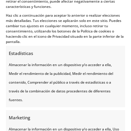
retirar el consentimiento, puede afectar negativamente a ciertas
sol de medianoche.
características y funciones.
Podrás hacer kayak y recorrer los impresionantes
Haz clic a continuación para aceptar lo anterior o realizar elecciones
fiordos.
más detalladas. Tus elecciones se aplicarán solo en este sitio. Puedes
Caminar por la ciudad y disfrutar de un clima algo
cambiar tus ajustes en cualquier momento, incluso retirar tu
consentimiento, utilizando los botones de la Política de cookies o
más cálido.
haciendo clic en el icono de Privacidad situado en la parte inferior de la
Viajar al mar y disfrutar de la temporada más
pantalla.
estival de Tromso.
Estadísticas
Disfrutar del senderismo.
Almacenar la información en un dispositivo y/o acceder a ella,
Medir el rendimiento de la publicidad, Medir el rendimiento del
contenido, Comprender al público a través de estadísticas o a
través de la combinación de datos procedentes de diferentes
fuentes.
Marketing
Almacenar la información en un dispositivo y/o acceder a ella, Uso