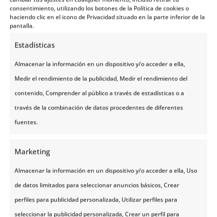
consentimiento, utilizando los botones de la Política de cookies o
haciendo clic en el icono de Privacidad situado en la parte inferior de la
pantalla.
Estadísticas
Almacenar la información en un dispositivo y/o acceder a ella,
6. Utiliza estrategias de asociación y
Medir el rendimiento de la publicidad, Medir el rendimiento del
memorización
contenido, Comprender al público a través de estadísticas o a
Existen muchas
estrategias pedagógicas
que
través de la combinación de datos procedentes de diferentes
pueden facilitar el aprendizaje de nuevos
fuentes.
vocabularios. Puedes, por ejemplo, elaborar
tarjetas mnemotécnicas
escribiendo el verbo en
Marketing
una tarjeta de fichero y al dorso sus conjugaciones,
Almacenar la información en un dispositivo y/o acceder a ella, Uso
sobre todo, si tienes problemas para aprender
de datos limitados para seleccionar anuncios básicos, Crear
verbos y conjugaciones. Este método funciona muy
perfiles para publicidad personalizada, Utilizar perfiles para
bien también para aprender artículos y pronombres.
seleccionar la publicidad personalizada, Crear un perfil para