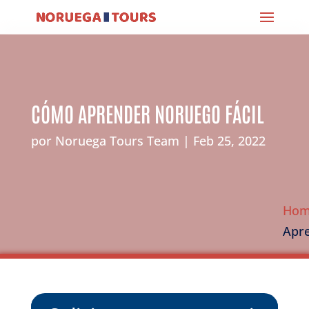
CÓMO APRENDER NORUEGO FÁCIL
por
Noruega Tours Team
Feb 25, 2022
Ho
Apre