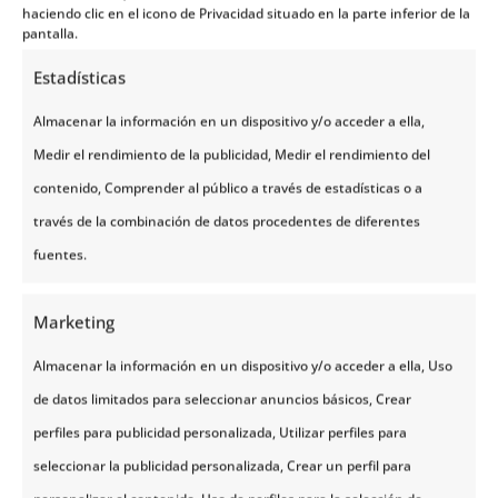
haciendo clic en el icono de Privacidad situado en la parte inferior de la
pantalla.
No podemos negar que resulta difícil decidir cuál
actividad realizar primero, pero de lo que podemos
Estadísticas
estar seguros es que si deseamos participar en
Almacenar la información en un dispositivo y/o acceder a ella,
cualquier de estas actividades, debemos
tener la
Medir el rendimiento de la publicidad, Medir el rendimiento del
certeza de que nuestro seguro de viaje cubra
contenido, Comprender al público a través de estadísticas o a
estos deportes de aventura
.
través de la combinación de datos procedentes de diferentes
fuentes.
Marketing
Almacenar la información en un dispositivo y/o acceder a ella, Uso
de datos limitados para seleccionar anuncios básicos, Crear
perfiles para publicidad personalizada, Utilizar perfiles para
seleccionar la publicidad personalizada, Crear un perfil para