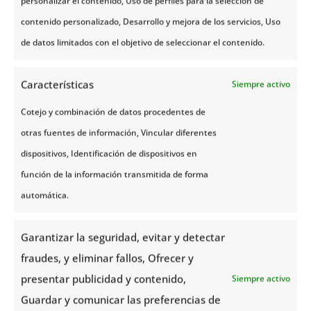
personalizar el contenido, Uso de perfiles para la selección de
contenido personalizado, Desarrollo y mejora de los servicios, Uso
de datos limitados con el objetivo de seleccionar el contenido.
Cancelación
Características
Siempre activo
No podemos olvidar mencionar que muchas veces
Cotejo y combinación de datos procedentes de
surgen imprevistos
que nos obligan a cancelar
otras fuentes de información, Vincular diferentes
nuestros
cruceros
por Noruega o nuestra visita a las
dispositivos, Identificación de dispositivos en
tierras escandinavas, es por ello
esencial que
función de la información transmitida de forma
nuestro seguro de viaje también incluya la
automática.
posibilidad de recibir un reembolso en caso de
tener que anular nuestro viaje
. Asimismo,
Garantizar la seguridad, evitar y detectar
algunos seguros también incluyen cobertura por la
fraudes, y eliminar fallos, Ofrecer y
demora en la salida de los medios de transporte y
presentar publicidad y contenido,
Siempre activo
por la pérdida de servicios contratados pero no
Guardar y comunicar las preferencias de
disfrutados.