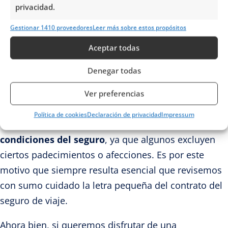
privacidad.
Y claro, no podemos dejar de lado que muchos
Gestionar 1410 proveedores
Leer más sobre estos propósitos
seguros también nos brindan cobertura en caso de
Aceptar todas
prolongación de estancia, ya que muchas veces se
pueden presentar condiciones climatológicas que
Denegar todas
nos obligan a extender nuestra visita.
Ver preferencias
Finalmente, al contratar un seguro de viaje,
Política de cookies
Declaración de privacidad
Impressum
debemos
revisar con especial atención las
condiciones del seguro
, ya que algunos excluyen
ciertos padecimientos o afecciones. Es por este
motivo que siempre resulta esencial que revisemos
con sumo cuidado la letra pequeña del contrato del
seguro de viaje.
Ahora bien, si queremos disfrutar de una