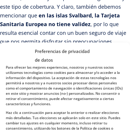
este tipo de cobertura. Y claro, también debemos
mencionar que
en las islas Svalbard, la Tarjeta
Sanitaria Europea no tiene validez
, por lo que
resulta esencial contar con un buen seguro de viaje
que nos permita disfrutar sin preocupaciones.
Preferencias de privacidad
Deportes de aventura
de datos
Noruega es el país perfecto para los aventureros
,
Para ofrecer las mejores experiencias, nosotros y nuestros socios
utilizamos tecnologías como cookies para almacenar y/o acceder a la
por lo que casi todas las personas que visitan
información del dispositivo. La aceptación de estas tecnologías nos
permitirá a nosotros y a nuestros socios procesar datos personales
Noruega desean participar en las diferentes
como el comportamiento de navegación o identificaciones únicas (IDs)
opciones de aventura que ofrece la región. Y es que
en este sitio y mostrar anuncios (no-) personalizados. No consentir o
retirar el consentimiento, puede afectar negativamente a ciertas
Noruega es un país famoso por las actividades de
características y funciones.
senderismo, kayak, parapente, esquí de fondo,
Haz clic a continuación para aceptar lo anterior o realizar elecciones
más detalladas. Tus elecciones se aplicarán solo en este sitio. Puedes
rafting, tirolina, salto BASE, caminatas por glaciares,
cambiar tus ajustes en cualquier momento, incluso retirar tu
entre otras opciones.
consentimiento, utilizando los botones de la Política de cookies o