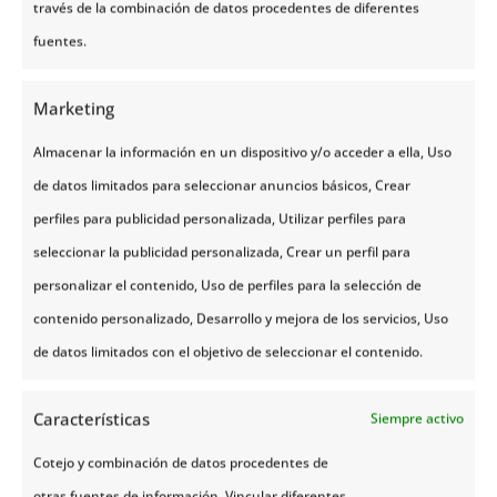
través de la combinación de datos procedentes de diferentes
solía situarse en el lugar donde hoy reposa
su
fuentes.
imponente figura.
La visita al parque incluye juegos y actividades
Marketing
relacionadas con las leyendas d
e los Troll
donde la
Almacenar la información en un dispositivo y/o acceder a ella, Uso
familia tiene una participación importante. Sin duda,
de datos limitados para seleccionar anuncios básicos, Crear
es una de las mejores
estrategias turísticas
para
perfiles para publicidad personalizada, Utilizar perfiles para
llevar las leyendas nórdicas a los tiempos actuales y
seleccionar la publicidad personalizada, Crear un perfil para
mantener
vivas las
creencias sobre estos
personalizar el contenido, Uso de perfiles para la selección de
gigantescos seres y su paso por nuestro mundo.
contenido personalizado, Desarrollo y mejora de los servicios, Uso
de datos limitados con el objetivo de seleccionar el contenido.
Son claras las razones por las que los Trolls en
Noruega se han convertido en los protagonistas
Características
Siempre activo
principales
de las mágicas leyendas de la mitología
nórdica.
Cotejo y combinación de datos procedentes de
otras fuentes de información, Vincular diferentes