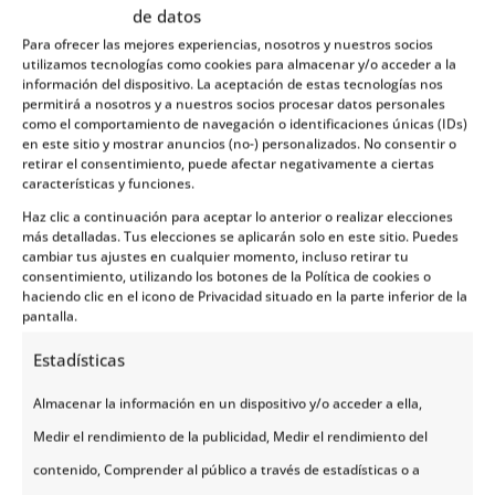
de datos
las leyendas, creencias y mitos de la estadía de los
Para ofrecer las mejores experiencias, nosotros y nuestros socios
trolls en las misteriosas tierras de Noruega.
utilizamos tecnologías como cookies para almacenar y/o acceder a la
información del dispositivo. La aceptación de estas tecnologías nos
permitirá a nosotros y a nuestros socios procesar datos personales
«Senjatrollet» el parque temático en
como el comportamiento de navegación o identificaciones únicas (IDs)
honor a los trolls
en este sitio y mostrar anuncios (no-) personalizados. No consentir o
retirar el consentimiento, puede afectar negativamente a ciertas
características y funciones.
Y como los trolls en Noruega tiene
n tanto
Haz clic a continuación para aceptar lo anterior o realizar elecciones
pr
otagonismo, la magia de sus leyendas es tangible
más detalladas. Tus elecciones se aplicarán solo en este sitio. Puedes
para los pequeños de la casa con un misterioso
cambiar tus ajustes en cualquier momento, incluso retirar tu
consentimiento, utilizando los botones de la Política de cookies o
parque temático que alberga al
troll más grande
haciendo clic en el icono de Privacidad situado en la parte inferior de la
pantalla.
del mundo
.
Estadísticas
Localizado en la isla costera de
Senja
, en la provincia
Almacenar la información en un dispositivo y/o acceder a ella,
de Troms, la historia de su creación gira en torno a
Medir el rendimiento de la publicidad, Medir el rendimiento del
la leyenda de un troll gigantesco que se paseaba
contenido, Comprender al público a través de estadísticas o a
tanto por el mar como por los terrenos de la colina y