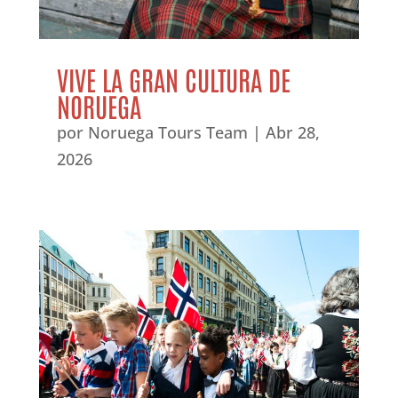
VIVE LA GRAN CULTURA DE
NORUEGA
por
Noruega Tours Team
|
Abr 28,
2026