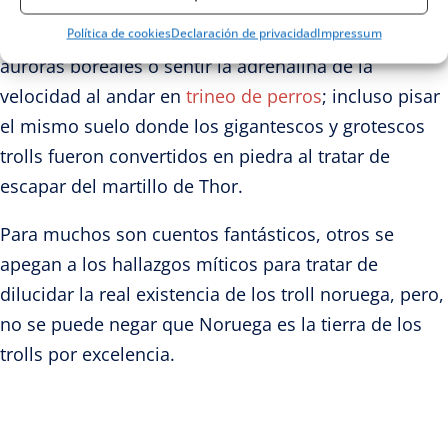
Una visita a Noruega es más que ir de vacaciones, se
Política de cookies
Declaración de privacidad
Impressum
trata de crear recuerdos inolvidables bajo las
auroras boreales o sentir la adrenalina de la
velocidad al andar en
trineo de perros
; incluso pisar
el mismo suelo donde los gigantescos y grotescos
trolls fueron convertidos en piedra al tratar de
escapar del martillo de Thor.
Para muchos son cuentos fantásticos, otros se
apegan a los hallazgos míticos para tratar de
dilucidar la real existencia de los troll noruega, pero,
no se puede negar que Noruega es la tierra de los
trolls por excelencia.