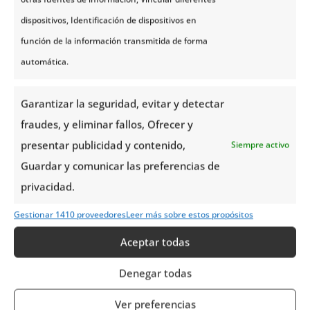
Se trata de una criatura que arropa un
misterio
dispositivos, Identificación de dispositivos en
encantador
; aunque, según las leyendas, la raza
función de la información transmitida de forma
humana no podía confiarse de su comportamiento,
automática.
pues tenían grandes habilidades para robar.
Otras teorías afirman que algunos tipos de trolls
Garantizar la seguridad, evitar y detectar
podían tener contacto con las personas sin llegar a
fraudes, y eliminar fallos, Ofrecer y
ser ofensivos y vivir de la actividad de las tierras y de
presentar publicidad y contenido,
Siempre activo
la elaboración de hermosas artesanías.
Guardar y comunicar las preferencias de
privacidad.
Lo cierto es que Noruega no deja de sorprender, sin
Gestionar 1410 proveedores
Leer más sobre estos propósitos
duda una tierra mágica cargada de
bellezas
naturales
indomables con una historia exquisita
Aceptar todas
enmarcada en leyendas y
tradiciones mitológicas
Denegar todas
que definen con arraigo su cultura.
Ver preferencias