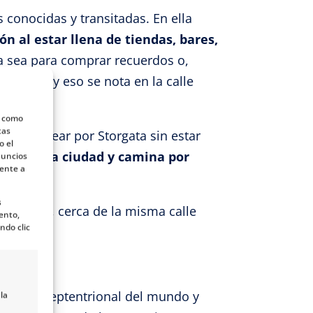
 conocidas y transitadas. En ella
n al estar llena de tiendas, bares,
a sea para comprar recuerdos o,
polita y eso se nota en la calle
s como
tas
ara pasear por Storgata sin estar
o el
 siente la ciudad y camina por
nuncios
mente a
nales.
s
 noruego, cerca de la misma calle
ento,
ndo clic
ario más septentrional del mundo y
la