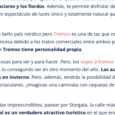
ciares y los fiordos
. Además, te permite disfrutar d
n espectáculo de luces único y totalmente natural q
 bello país nórdico pero
Tromso
es una de las que n
rancesa debido a los tratos comerciales entre ambos 
ue
Tromso tiene personalidad propia
.
osas para ver y para hacer. Pero, los
viajes a tromso
o lo conseguirás ver en otro momento del año.
Las a
s en invierno
. Pero, además, tendrás la posibilidad d
ectaculares. ¿Imaginas una caminata con raquetas de
itas imprescindibles, pasear por Storgata, la calle m
al es un verdadero atractivo turístico
en el que en