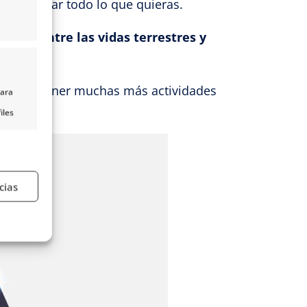
ede alargar todo lo que quieras.
ación entre las vidas terrestres y
ario y no poner muchas más actividades
para
iles
nido,
s
cias
e activo