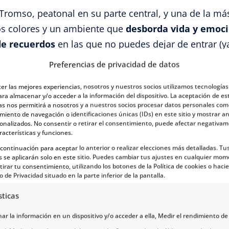
 Tromso, peatonal en su parte central, y una de la más
os colores y un ambiente que
desborda vida y emoció
de recuerdos
en las que no puedes dejar de entrar (y
tienen). Tromso es una ciudad joven, moderna y cosmo
Preferencias de privacidad de datos
cer las mejores experiencias, nosotros y nuestros socios utilizamos tecnología
ara almacenar y/o acceder a la información del dispositivo. La aceptación de es
 que puedas escuchar es que te permitas un tiempo p
as nos permitirá a nosotros y a nuestros socios procesar datos personales com
sticas a visitar. Simplemente,
disfruta el ambiente,
iento de navegación o identificaciones únicas (IDs) en este sitio y mostrar a
sonalizados. No consentir o retirar el consentimiento, puede afectar negativa
ofrecen productos tanto modernos como más tradicio
racterísticas y funciones.
a continuación para aceptar lo anterior o realizar elecciones más detalladas. Tu
 la ciudad y con las energías cargadas del ambiente
s se aplicarán solo en este sitio. Puedes cambiar tus ajustes en cualquier mom
tirar tu consentimiento, utilizando los botones de la Política de cookies o hacie
 a no perder.
o de Privacidad situado en la parte inferior de la pantalla.
sticas
iudad, aquí encontrarás el acuario ártico. Es el acu
r la información en un dispositivo y/o acceder a ella, Medir el rendimiento de 