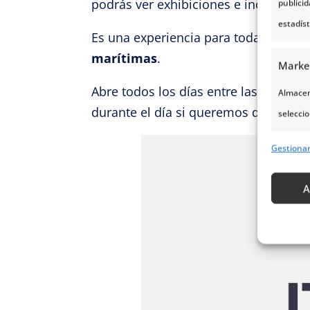
podrás ver exhibiciones e incluso un 
publici
estadís
Es una experiencia para toda la famil
marítimas
.
Marke
Abre todos los días entre las 10 y la
Almacena
durante el día si queremos disfrutar de
seleccio
para sel
Gestiona
Uso de p
servicio
A
Caract
Cotejo 
Vincular
informa