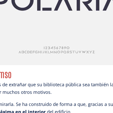
izar la seguridad, evitar y detectar fraudes, y eliminar
, Ofrecer y presentar publicidad y contenido, Guardar y
Siempr
car las preferencias de privacidad.
omso
 de extrañar que su biblioteca pública sea también la
or muchos otros motivos.
irarla. Se ha construido de forma a que, gracias a su
áxima en el interior
del edificio.