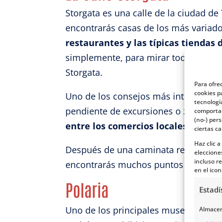
Storgata es una calle de la ciudad de
encontrarás casas de los más variad
restaurantes y las típicas tiendas 
simplemente, para mirar todo lo que 
Storgata.
Para ofre
cookies p
Uno de los consejos más interesantes
tecnologí
pendiente de excursiones o zonas turí
comportam
(no-) per
entre los comercios locales
que te 
ciertas ca
Haz clic 
Después de una caminata relajada por
eleccione
incluso re
encontrarás muchos puntos turísticos
en el icon
Polaria
Estadí
Uno de los principales museos de la c
Almacena