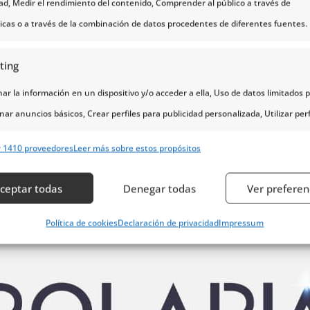
cine panorámico. Es bastante grande y la visita se pu
dad, Medir el rendimiento del contenido, Comprender al público a través de
ticas o a través de la combinación de datos procedentes de diferentes fuentes.
ia en la que trabajan la idea de
la importancia de rel
ting
s 16h por lo que es necesario tener en cuenta el hor
r la información en un dispositivo y/o acceder a ella, Uso de datos limitados 
 la visita sin prisa.
nar anuncios básicos, Crear perfiles para publicidad personalizada, Utilizar perf
eccionar la publicidad personalizada, Crear un perfil para personalizar el conte
r 1410 proveedores
Leer más sobre estos propósitos
erfiles para la selección de contenido personalizado, Desarrollo y mejora de lo
s, Uso de datos limitados con el objetivo de seleccionar el contenido.
ceptar todas
Denegar todas
Ver preferen
erísticas
Siempr
Política de cookies
Declaración de privacidad
Impressum
y combinación de datos procedentes de otras fuentes de información,
 diferentes dispositivos, Identificación de dispositivos en función de la
ción transmitida de forma automática.