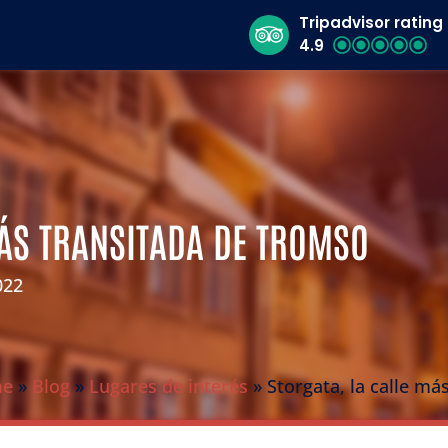
Tripadvisor rating
4.9
MÁS TRANSITADA DE TROMSO
022
me
»
Blog
»
Lugares de interés
»
Storgata, la calle m