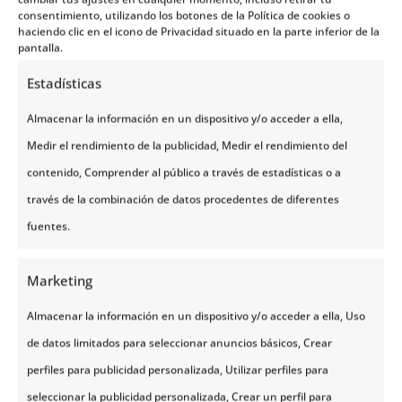
esperas aprovechar para conocer y llevarte los
consentimiento, utilizando los botones de la Política de cookies o
haciendo clic en el icono de Privacidad situado en la parte inferior de la
mejores recuerdos de haber visitado el país de los
pantalla.
fiordos y las más hermosas cascadas, tus opciones
Estadísticas
son las siguientes:
Almacenar la información en un dispositivo y/o acceder a ella,
Te puedes hospedar en
hoteles en Noruega
Medir el rendimiento de la publicidad, Medir el rendimiento del
económicos en donde el coste de una noche está
contenido, Comprender al público a través de estadísticas o a
sobre los 900 – 1200 NOK (una habitación doble
través de la combinación de datos procedentes de diferentes
básica). Sin embargo, tienes también la opción de
hospedarte en un hotel de media gama
(un
fuentes.
hotel 3 estrellas), y pagar alrededor de 1200 – 1500
NOK por noche.
Marketing
Almacenar la información en un dispositivo y/o acceder a ella, Uso
de datos limitados para seleccionar anuncios básicos, Crear
perfiles para publicidad personalizada, Utilizar perfiles para
seleccionar la publicidad personalizada, Crear un perfil para