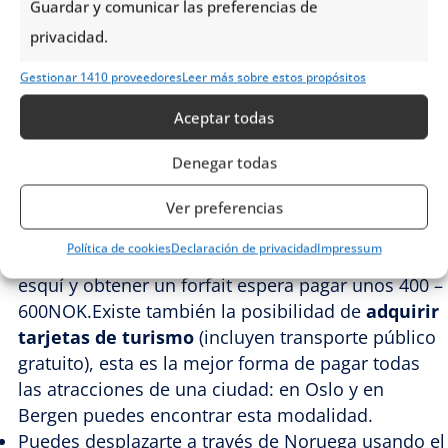
Guardar y comunicar las preferencias de
cuestan alrededor de 45 NOK, mientras que el
privacidad.
agua (embotellada) se consigue sobre los 30 NOK.
Obviamente, también podrás disfrutar de muchas
Gestionar 1410 proveedores
Leer más sobre estos propósitos
actividades gratuitas: senderos, playas, lagos y
Aceptar todas
parques nacionales. Solo debes tener dinero
disponible para cubrir los costes de
Denegar todas
estacionamiento que oscilan sobre los 200 o 600
NOK por coche (si vas en coche).
Aprovecha
Ver preferencias
también y reserva entre 100 y 150 NOK, que es lo
Política de cookies
Declaración de privacidad
Impressum
que cuesta la entrada a los museos.Para practicar
esquí y obtener un forfait espera pagar unos 400 –
600NOK.Existe también la posibilidad de
adquirir
tarjetas de turismo
(incluyen transporte público
gratuito), esta es la mejor forma de pagar todas
las atracciones de una ciudad: en Oslo y en
Bergen puedes encontrar esta modalidad.
Puedes desplazarte a través de Noruega usando el