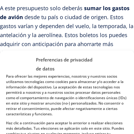
A este presupuesto solo deberás
sumar los gastos
de avión
desde tu país o ciudad de origen. Estos
gastos varían y dependen del vuelo, la temporada, la
antelación y la aerolínea. Estos boletos los puedes
adquirir con anticipación para ahorrarte más
dinero.Lo mejor es reservar con mucha antelación.
Preferencias de privacidad
de datos
Para ofrecer las mejores experiencias, nosotros y nuestros socios
Opción 2. Si tu presupuesto está por
utilizamos tecnologías como cookies para almacenar y/o acceder a la
información del dispositivo. La aceptación de estas tecnologías nos
encima de 1000 NOK pero por debajo de
permitirá a nosotros y a nuestros socios procesar datos personales
los 2000 NOK diarios
como el comportamiento de navegación o identificaciones únicas (IDs)
en este sitio y mostrar anuncios (no-) personalizados. No consentir o
retirar el consentimiento, puede afectar negativamente a ciertas
Si el propósito de tu viaje es pasar una semana en
características y funciones.
Noruega con un presupuesto que está por debajo de
Haz clic a continuación para aceptar lo anterior o realizar elecciones
los 2000 NOK y por encima de los 1000 NOK, y
más detalladas. Tus elecciones se aplicarán solo en este sitio. Puedes
cambiar tus ajustes en cualquier momento, incluso retirar tu