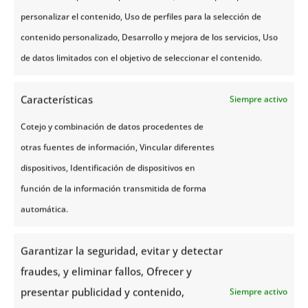
personalizar el contenido, Uso de perfiles para la selección de
contenido personalizado, Desarrollo y mejora de los servicios, Uso
de datos limitados con el objetivo de seleccionar el contenido.
Características
Siempre activo
Cotejo y combinación de datos procedentes de
otras fuentes de información, Vincular diferentes
dispositivos, Identificación de dispositivos en
función de la información transmitida de forma
automática.
En lo que se refiere a la comida puedes
organizarte para hacer las comidas fuera, sobre
Garantizar la seguridad, evitar y detectar
todo, en restaurantes de comida rápida. Si gustas
tomar una cerveza, deberás disponer de unas
90 –
fraudes, y eliminar fallos, Ofrecer y
180 NOK si la compras en un bar
. En una tienda
presentar publicidad y contenido,
Siempre activo
el precio es menor. El café, lates o capuchinos,