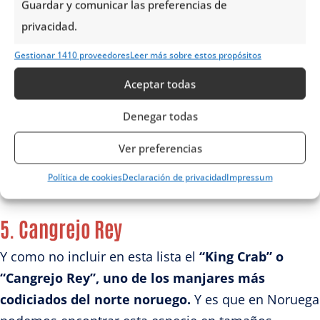
Guardar y comunicar las preferencias de
otorga sin duda alguna la carne del animal.
privacidad.
En Noruega podrás probar la tradicional
sopa de
Gestionar 1410 proveedores
Leer más sobre estos propósitos
carne de reno, un plato que ofrece una carne
Aceptar todas
muy tierna y suave con una variedad de verduras
Denegar todas
y una textura bastante espesa
. Este plato es ideal
para combatir las bajas temperaturas de los fríos
Ver preferencias
días del invierno.
Política de cookies
Declaración de privacidad
Impressum
5. Cangrejo Rey
Y como no incluir en esta lista el
“King Crab” o
“Cangrejo Rey”, uno de los manjares más
codiciados del norte noruego.
Y es que en Noruega