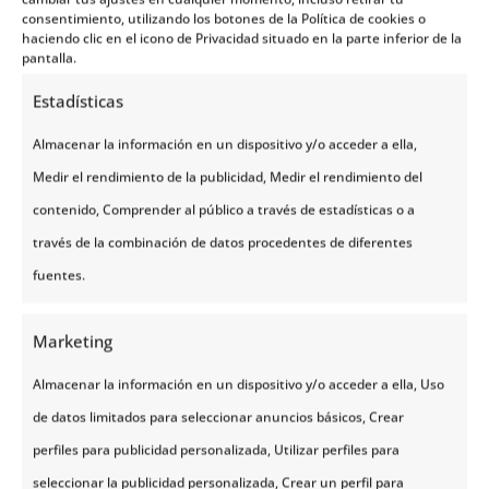
consentimiento, utilizando los botones de la Política de cookies o
salan, se secan y luego se hidratan durante 24 horas
haciendo clic en el icono de Privacidad situado en la parte inferior de la
en agua fría.
pantalla.
Estadísticas
Después de la hidratación se colocan las costillas
sobre palos de abedul, un árbol muy común en los
Almacenar la información en un dispositivo y/o acceder a ella,
bosques noruegos. Las ramas de abedul se deben
Medir el rendimiento de la publicidad, Medir el rendimiento del
introducir en el agua que va a producir el vapor con
contenido, Comprender al público a través de estadísticas o a
el que se va a cocinar la carne por unas dos o tres
través de la combinación de datos procedentes de diferentes
horas aproximadamente (o hasta que queden
fuentes.
tiernas las costillas).
Marketing
Estas ramas son las responsables del peculiar
Almacenar la información en un dispositivo y/o acceder a ella, Uso
sabor de la carne.
de datos limitados para seleccionar anuncios básicos, Crear
Un delicioso plato de Pinnakjøt se puede servir con
perfiles para publicidad personalizada, Utilizar perfiles para
salsa de arándanos, con puré de patatas, nabos,
seleccionar la publicidad personalizada, Crear un perfil para