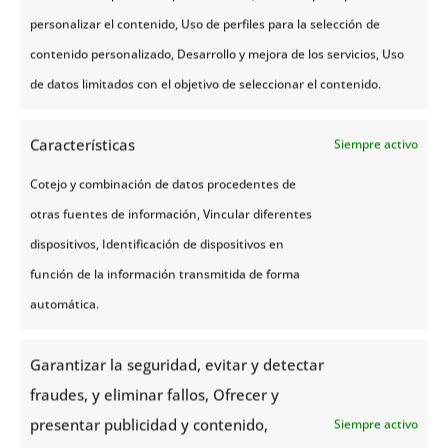
zanahorias cocidas o cualquier otro vegetal y,
personalizar el contenido, Uso de perfiles para la selección de
obviamente, se acompaña de la típica Akvavit, una
contenido personalizado, Desarrollo y mejora de los servicios, Uso
cerveza o una copa de vino.
de datos limitados con el objetivo de seleccionar el contenido.
Características
Siempre activo
4. Sopa de carne de reno
Cotejo y combinación de datos procedentes de
Indudablemente, en el país de los fiordos mucha de
otras fuentes de información, Vincular diferentes
la comida Noruega proviene de la caza.
dispositivos, Identificación de dispositivos en
función de la información transmitida de forma
Los animales más cazados son el ciervo, el reno y
automática.
el alce
, entre otros. Animales con carne de sabor
intenso que dejan una huella imborrable en el
Garantizar la seguridad, evitar y detectar
paladar. Las carnes de este tipo se preparan de
fraudes, y eliminar fallos, Ofrecer y
diferentes formas y los acompañantes también
presentar publicidad y contenido,
Siempre activo
varían, aun así, el sabor protagonista del plato lo