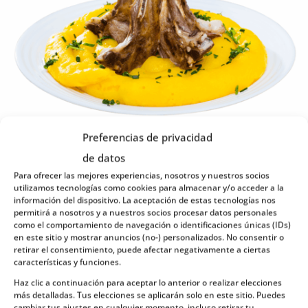
Preferencias de privacidad
Pinnekjøtt es otra de las comidas típicas de Noruega
de datos
en Navidad, sobre todo, en los fiordos del oeste
Para ofrecer las mejores experiencias, nosotros y nuestros socios
(como los fiordos de Hardanger y Sogne, entre
utilizamos tecnologías como cookies para almacenar y/o acceder a la
información del dispositivo. La aceptación de estas tecnologías nos
otros).
Pinnekjøtt se traduce como «carne de
permitirá a nosotros y a nuestros socios procesar datos personales
como el comportamiento de navegación o identificaciones únicas (IDs)
palo» y proviene, justamente, del método de
en este sitio y mostrar anuncios (no-) personalizados. No consentir o
cocción usado
,
que tradicionalmente ha sido
retirar el consentimiento, puede afectar negativamente a ciertas
características y funciones.
cocinar al vapor la carne en palitos de abedul.
Haz clic a continuación para aceptar lo anterior o realizar elecciones
más detalladas. Tus elecciones se aplicarán solo en este sitio. Puedes
Para preparar Pinnekjøtt, las costillas de cordero se
cambiar tus ajustes en cualquier momento, incluso retirar tu