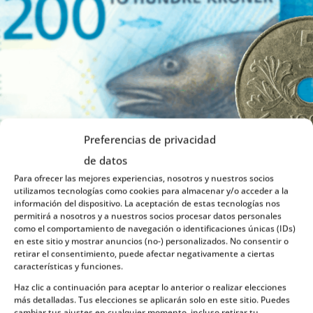
Preferencias de privacidad
de datos
Para ofrecer las mejores experiencias, nosotros y nuestros socios
utilizamos tecnologías como cookies para almacenar y/o acceder a la
información del dispositivo. La aceptación de estas tecnologías nos
permitirá a nosotros y a nuestros socios procesar datos personales
como el comportamiento de navegación o identificaciones únicas (IDs)
en este sitio y mostrar anuncios (no-) personalizados. No consentir o
Precios
retirar el consentimiento, puede afectar negativamente a ciertas
características y funciones.
Haz clic a continuación para aceptar lo anterior o realizar elecciones
Realizar un viaje a Noruega es sin duda una de las
más detalladas. Tus elecciones se aplicarán solo en este sitio. Puedes
mejores decisiones que puedes tomar.
cambiar tus ajustes en cualquier momento, incluso retirar tu