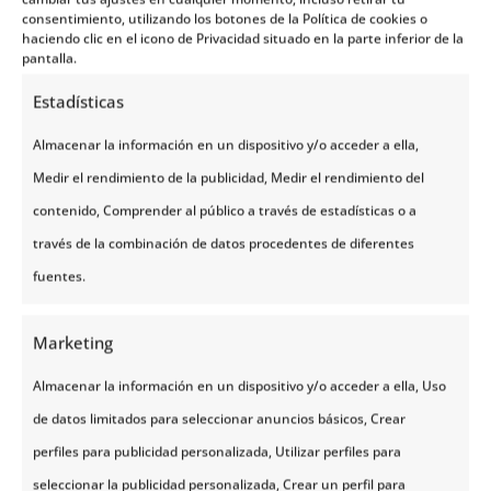
consentimiento, utilizando los botones de la Política de cookies o
haciendo clic en el icono de Privacidad situado en la parte inferior de la
Noruega es un país que encierra una belleza
pantalla.
inigualable que va desde las increíbles vistas de los
Estadísticas
fiordos, las impresionantes montañas y la
Almacenar la información en un dispositivo y/o acceder a ella,
deslumbrante aurora boreal que puede ser
Medir el rendimiento de la publicidad, Medir el rendimiento del
observada durante las noches de invierno.
contenido, Comprender al público a través de estadísticas o a
Además, las características de Noruega lo convierten
través de la combinación de datos procedentes de diferentes
en un país ideal para disfrutar de su increíble
fuentes.
naturaleza o de la magnífica arquitectura que
predomina en sus principales ciudades. Noruega es
Marketing
un país diverso y dinámico, tal como lo ha sido
Almacenar la información en un dispositivo y/o acceder a ella, Uso
también la historia que ha tenido la moneda
de datos limitados para seleccionar anuncios básicos, Crear
noruega o corona noruega.
perfiles para publicidad personalizada, Utilizar perfiles para
Al viajar a Noruega es importante tener en cuenta la
seleccionar la publicidad personalizada, Crear un perfil para