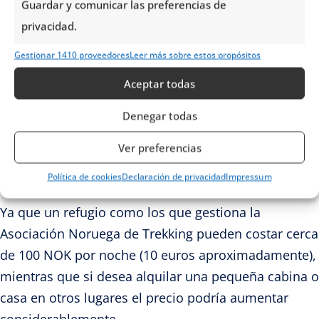
Guardar y comunicar las preferencias de
Es importante recordar que los precios pueden
privacidad.
variar en función de la época del año en la cual se
Gestionar 1410 proveedores
Leer más sobre estos propósitos
viaje, la ubicación, las características propias de
cada alojamiento y las instalaciones que se
Aceptar todas
encuentren disponibles.
Denegar todas
Asimismo, dependiendo de si se dese
a alquilar u
na
Ver preferencias
cabaña o un apartamento, los precios pueden ser
muy variables.
Política de cookies
Declaración de privacidad
Impressum
Ya que un refugio como los que gestiona la
Asociación Noruega de Trekking pueden costar cerca
de 100 NOK por noche (10 euros aproximadamente),
mientras que si desea alquilar una pequeña cabina o
casa en otros lugares el precio podría aumentar
considerablemente.