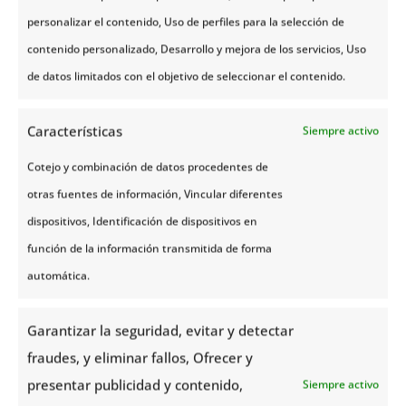
moneda que se utiliza y también el rango de precios
personalizar el contenido, Uso de perfiles para la selección de
aproximado de los elementos o artículos que
contenido personalizado, Desarrollo y mejora de los servicios, Uso
pueden llegar a ser de utilidad durante tu viaje o
de datos limitados con el objetivo de seleccionar el contenido.
estadía, como lo son el combustible, el alojamiento,
la comida, etc.
Características
Siempre activo
Cotejo y combinación de datos procedentes de
Actualmente 1 dólar equivale aproximadamente a
otras fuentes de información, Vincular diferentes
8,18 NOK, mientras que 1 euro equivale a 9,92 NOK.
dispositivos, Identificación de dispositivos en
Es importante tener en cuenta el cambio de divisas,
función de la información transmitida de forma
pues esto te permitirá planear y disfrutar aún más tu
automática.
viaje.
Respecto a los precios de alojamiento en Noruega,
Garantizar la seguridad, evitar y detectar
el precio aproximado
por habitación y noche es de
fraudes, y eliminar fallos, Ofrecer y
unos 100€.
presentar publicidad y contenido,
Siempre activo