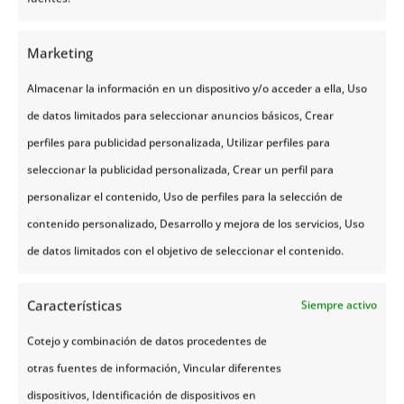
combina a la perfección tradición y modernidad, no
sólo es una joya en lo cultural, también en lo que se
Marketing
refiere a la
tecnología
. Desde las startups más
Almacenar la información en un dispositivo y/o acceder a ella, Uso
innovadoras hasta los proyectos de investigación
de datos limitados para seleccionar anuncios básicos, Crear
más sofisticados y su compromiso con la
perfiles para publicidad personalizada, Utilizar perfiles para
sostenibilidad la ciudad pone el foco en liderar el
seleccionar la publicidad personalizada, Crear un perfil para
futuro de la tecnología.
personalizar el contenido, Uso de perfiles para la selección de
Desde
Noruega Tours
organizamos viajes a tu
contenido personalizado, Desarrollo y mejora de los servicios, Uso
medida, en base a los lugares que quieras visitar y el
de datos limitados con el objetivo de seleccionar el contenido.
tipo de actividades que prefieras hacer. Tanto si
viajas solo como con pareja o en familia, Noruega es
Características
Siempre activo
un país lleno de rincones por descubrir, tanto que es
Cotejo y combinación de datos procedentes de
complicado elaborar un itinerario completo. Para
otras fuentes de información, Vincular diferentes
eso estamos nosotros, para planificar tu viaje al
dispositivos, Identificación de dispositivos en