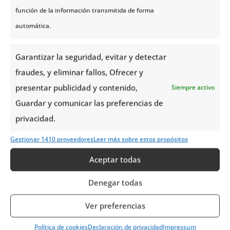
milímetro y que sólo tengas que preocuparte de
función de la información transmitida de forma
disfrutar.
automática.
¡Descubre
Trondheim
con
Noruega Tours
!
Garantizar la seguridad, evitar y detectar
fraudes, y eliminar fallos, Ofrecer y
presentar publicidad y contenido,
Siempre activo
Guardar y comunicar las preferencias de
También te puede interesar
privacidad.
Gestionar 1410 proveedores
Leer más sobre estos propósitos
Aceptar todas
Denegar todas
Ver preferencias
Política de cookies
Declaración de privacidad
Impressum