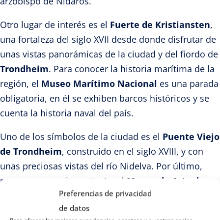
arzobispo de Nidaros.
Otro lugar de interés es el
Fuerte de Kristiansten
,
una fortaleza del siglo XVII desde donde disfrutar de
unas vistas panorámicas de la ciudad y del fiordo de
Trondheim
. Para conocer la historia marítima de la
región, el
Museo Marítimo Nacional
es una parada
obligatoria, en él se exhiben barcos históricos y se
cuenta la historia naval del país.
Uno de los símbolos de la ciudad es el
Puente Viejo
de Trondheim
, construido en el siglo XVIII, y con
unas preciosas vistas del río Nidelva. Por último,
pero no menos importante, el
Museo de Arte de
Preferencias de privacidad
Trondheim
(TKM) con una impresionante colección
de datos
de arte noruego contemporáneo. Esto es sólo una