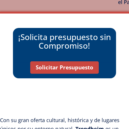
el 
¡Solicita presupuesto sin
Compromiso!
Solicitar Presupuesto
Con su gran oferta cultural, histórica y de lugares
únicos por su entorno natural,
Trondheim
es un