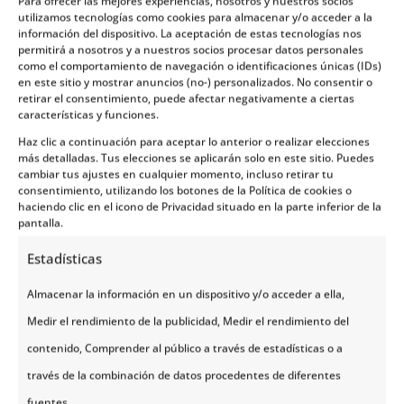
Para ofrecer las mejores experiencias, nosotros y nuestros socios
pequeña muestra del rico patrimonio cultural e
utilizamos tecnologías como cookies para almacenar y/o acceder a la
información del dispositivo. La aceptación de estas tecnologías nos
histórico que
Trondheim
tiene para ofrecer a sus
permitirá a nosotros y a nuestros socios procesar datos personales
visitantes.
como el comportamiento de navegación o identificaciones únicas (IDs)
en este sitio y mostrar anuncios (no-) personalizados. No consentir o
retirar el consentimiento, puede afectar negativamente a ciertas
características y funciones.
Haz clic a continuación para aceptar lo anterior o realizar elecciones
más detalladas. Tus elecciones se aplicarán solo en este sitio. Puedes
cambiar tus ajustes en cualquier momento, incluso retirar tu
consentimiento, utilizando los botones de la Política de cookies o
haciendo clic en el icono de Privacidad situado en la parte inferior de la
pantalla.
Estadísticas
Almacenar la información en un dispositivo y/o acceder a ella,
Medir el rendimiento de la publicidad, Medir el rendimiento del
contenido, Comprender al público a través de estadísticas o a
través de la combinación de datos procedentes de diferentes
En conclusión,
Trondheim
es una ciudad que
fuentes.