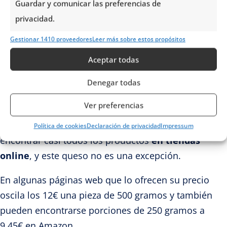
¿Dónde encontrar queso marrón?
Guardar y comunicar las preferencias de
privacidad.
El queso noruego
no es el producto más habitual
a la venta en España
, ya que no es un alimento
Gestionar 1410 proveedores
Leer más sobre estos propósitos
muy conocido fuera de Escandinavia. Normalmente,
Aceptar todas
solo algunas tiendas especializadas en productos
Denegar todas
alimenticios de importación cuentan con Brunost o
Gjetost en su oferta.
Ver preferencias
Sin embargo, gracias a la globalización es posible
Política de cookies
Declaración de privacidad
Impressum
encontrar casi todos los productos
en tiendas
online
, y este queso no es una excepción.
En algunas páginas web que lo ofrecen su precio
oscila los 12€ una pieza de 500 gramos y también
pueden encontrarse porciones de 250 gramos a
9,45€ en Amazon.