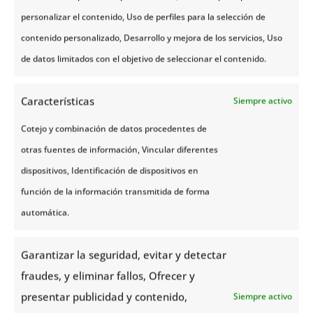
Añade los cubitos de queso y mezcla, como ves en
personalizar el contenido, Uso de perfiles para la selección de
la imagen.
contenido personalizado, Desarrollo y mejora de los servicios, Uso
Vierte al molde previamente engrasado y hornea
de datos limitados con el objetivo de seleccionar el contenido.
durante 40 minutos a unos 180 grados.
Características
Siempre activo
Cotejo y combinación de datos procedentes de
otras fuentes de información, Vincular diferentes
dispositivos, Identificación de dispositivos en
función de la información transmitida de forma
automática.
Garantizar la seguridad, evitar y detectar
fraudes, y eliminar fallos, Ofrecer y
presentar publicidad y contenido,
Siempre activo