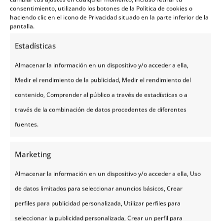
consentimiento, utilizando los botones de la Política de cookies o
80 gramos de queso Gjetost (queso marrón
haciendo clic en el icono de Privacidad situado en la parte inferior de la
noruego).
pantalla.
Helado.
Estadísticas
Preparación
Almacenar la información en un dispositivo y/o acceder a ella,
Mezcla la mantequilla en crema con el chocolate
Medir el rendimiento de la publicidad, Medir el rendimiento del
derretido previamente. Deja a un lado y espera a
contenido, Comprender al público a través de estadísticas o a
que se enfríe.
través de la combinación de datos procedentes de diferentes
Precalienta el horno y hornea el brownie a unos
fuentes.
180º. Engrasar el molde.
Cuando el chocolate y la mantequilla mezclados
Marketing
estén atemperados, viértelo en un recipiente grande
para añadir y mezclar con el azúcar. Bate bien a
Almacenar la información en un dispositivo y/o acceder a ella, Uso
media velocidad durante unos 2-3 minutos y ve
de datos limitados para seleccionar anuncios básicos, Crear
añadiendo los huevos.
perfiles para publicidad personalizada, Utilizar perfiles para
Añade la harina, la levadura y la sal. Mezcla hasta
seleccionar la publicidad personalizada, Crear un perfil para
que estén bien combinados.