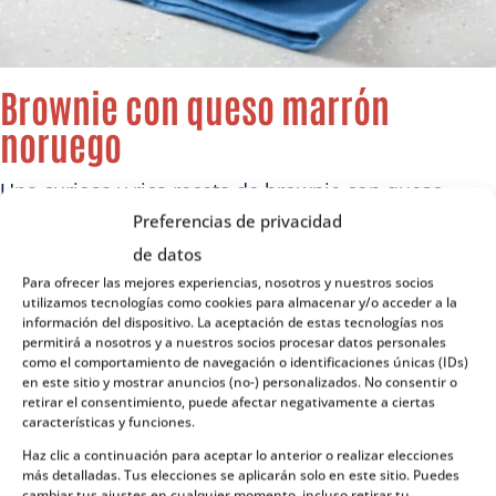
Brownie con queso marrón
noruego
Una curiosa y rica receta de brownie con queso
Preferencias de privacidad
marrón noruego.
de datos
Ingredientes
Para ofrecer las mejores experiencias, nosotros y nuestros socios
utilizamos tecnologías como cookies para almacenar y/o acceder a la
170 gramos de mantequilla.
información del dispositivo. La aceptación de estas tecnologías nos
permitirá a nosotros y a nuestros socios procesar datos personales
170 gramos de chocolate negro.
como el comportamiento de navegación o identificaciones únicas (IDs)
150 gramos de azúcar.
en este sitio y mostrar anuncios (no-) personalizados. No consentir o
2 huevos.
retirar el consentimiento, puede afectar negativamente a ciertas
características y funciones.
80 gramos de harina.
Haz clic a continuación para aceptar lo anterior o realizar elecciones
Una pizca de levadura química.
más detalladas. Tus elecciones se aplicarán solo en este sitio. Puedes
Una pizca de sal.
cambiar tus ajustes en cualquier momento, incluso retirar tu