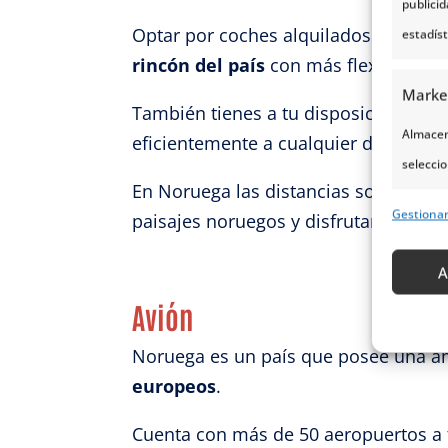
publici
Optar por coches alquilados puede se
estadís
rincón del país
con más flexibilidad d
Marke
También tienes a tu disposición viaje
Almacena
eficientemente a cualquier destino.
seleccio
En Noruega las distancias son largas
para sel
Gestiona
paisajes noruegos y disfrutar tu estan
Uso de p
servicio
A
Avión
Caract
Noruega es un país que posee una am
Cotejo 
europeos
.
Vincular
informa
Cuenta con más de 50 aeropuertos a t