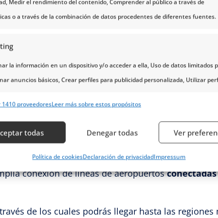
dad, Medir el rendimiento del contenido, Comprender al público a través de
r una excelente opción para moverse en Noruega, ya 
ticas o a través de la combinación de datos procedentes de diferentes fuentes.
e horarios y disfrutar a tu gusto de increíbles paisaj
ting
s en tren, aviones, barcos,
cruceros
, autobuses, taxis
r la información en un dispositivo y/o acceder a ella, Uso de datos limitados 
nar anuncios básicos, Crear perfiles para publicidad personalizada, Utilizar perf
, por eso es importante que escojas el medio de tran
eccionar la publicidad personalizada, Crear un perfil para personalizar el conte
r 1410 proveedores
Leer más sobre estos propósitos
cia.
erfiles para la selección de contenido personalizado, Desarrollo y mejora de lo
s, Uso de datos limitados con el objetivo de seleccionar el contenido.
ceptar todas
Denegar todas
Ver preferen
erísticas
Siempr
Política de cookies
Declaración de privacidad
Impressum
plia conexión de líneas de aeropuertos
conectadas 
y combinación de datos procedentes de otras fuentes de información,
 diferentes dispositivos, Identificación de dispositivos en función de la
ción transmitida de forma automática.
ravés de los cuales podrás llegar hasta las regione