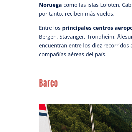
Noruega
como las islas Lofoten, Cab
Garant
por tanto, reciben más vuelos.
fallos
comuni
Entre los
principales centros aerop
Bergen, Stavanger, Trondheim, Ålesun
encuentran entre los diez recorridos
compañías aéreas del país.
Barco