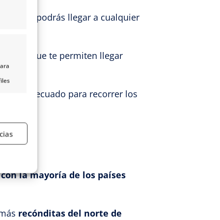
que así podrás llegar a cualquier
es.
 y ferris que te permiten llegar
para
iles
sporte adecuado para recorrer los
nido,
s
cias
e activo
con la mayoría de los países
s más
recónditas del norte de