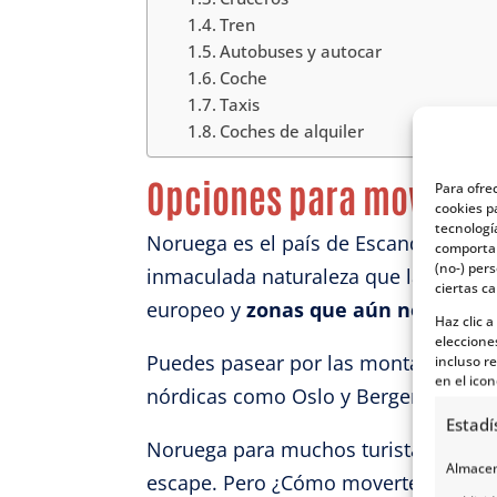
Tren
Autobuses y autocar
Coche
Taxis
Coches de alquiler
Opciones para moverse
Para ofre
cookies p
tecnologí
Noruega es el país de Escandinavia m
comportam
(no-) per
inmaculada naturaleza que la impreg
ciertas ca
europeo y
zonas que aún no han si
Haz clic 
eleccione
Puedes pasear por las montañas de T
incluso re
en el icon
nórdicas como Oslo y Bergen.
Estadí
Noruega para muchos turistas, amante
Almacena
escape. Pero ¿Cómo moverte por Noru