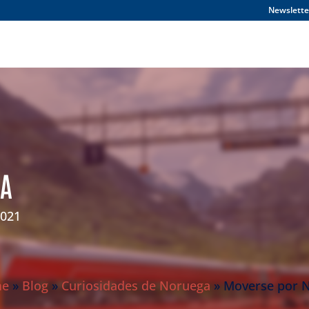
Newslette
GA
2021
me
»
Blog
»
Curiosidades de Noruega
»
Moverse por 