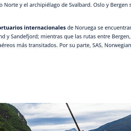
o Norte y el archipiélago de Svalbard. Oslo y Bergen 
izar la seguridad, evitar y detectar fraudes, y eliminar
, Ofrecer y presentar publicidad y contenido, Guardar y
Siempr
car las preferencias de privacidad.
ortuarios internacionales
de Noruega se encuentran
d y Sandefjord; mientras que las rutas entre Bergen
 aéreos más transitados. Por su parte, SAS, Norwegia