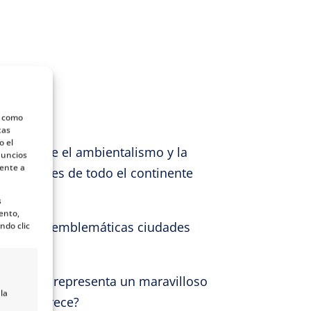
s como
tas
o el
tura sobre el ambientalismo y la
nuncios
mente a
esionantes de todo el continente
s
ento,
hermosas y emblemáticas ciudades
ndo clic
 cultura, representa un maravilloso
la
e nos ofrece?