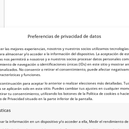
Preferencias de privacidad de datos
 por Noruega
cer las mejores experiencias, nosotros y nuestros socios utilizamos tecnología
ara almacenar y/o acceder a la información del dispositivo. La aceptación de es
as nos permitirá a nosotros y a nuestros socios procesar datos personales com
ás conocido por su mentalidad liberal, su fuerte pos
iento de navegación o identificaciones únicas (IDs) en este sitio y mostrar a
sonalizados. No consentir o retirar el consentimiento, puede afectar negativa
na: tiene algunos de los lugares del mundo más impr
racterísticas y funciones.
do explotadas por el hombre
.
a continuación para aceptar lo anterior o realizar elecciones más detalladas. Tu
s se aplicarán solo en este sitio. Puedes cambiar tus ajustes en cualquier mom
romsø hacia el Círculo Polar Ártico o explorar las 
tirar tu consentimiento, utilizando los botones de la Política de cookies o hacie
o de Privacidad situado en la parte inferior de la pantalla.
sticas
s de la naturaleza, historiadores o interesados en la
r la información en un dispositivo y/o acceder a ella, Medir el rendimiento de 
ega y aprovechar al máximo todas las maravillas qu