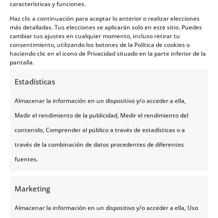
características y funciones.
Día 4 | Stavanger – Bergen (D) 210 KM
Haz clic a continuación para aceptar lo anterior o realizar elecciones
más detalladas. Tus elecciones se aplicarán solo en este sitio. Puedes
cambiar tus ajustes en cualquier momento, incluso retirar tu
consentimiento, utilizando los botones de la Política de cookies o
Día 5 | Bergen – Voss – Fiordo De Los
haciendo clic en el icono de Privacidad situado en la parte inferior de la
Sueños – Song Og Fjordane (D | C) 345
pantalla.
KM
Estadísticas
Día 6 | Sogn Og Fjordane – Briksdal –
Almacenar la información en un dispositivo y/o acceder a ella,
Crucero Geirangerfjord – Oppland (D |
C) 390 KM
Medir el rendimiento de la publicidad, Medir el rendimiento del
contenido, Comprender al público a través de estadísticas o a
Día 7 | Oppland - Oslo (D) 289 KM
través de la combinación de datos procedentes de diferentes
fuentes.
Día 8 | Oslo – Regreso (D)
Marketing
Almacenar la información en un dispositivo y/o acceder a ella, Uso