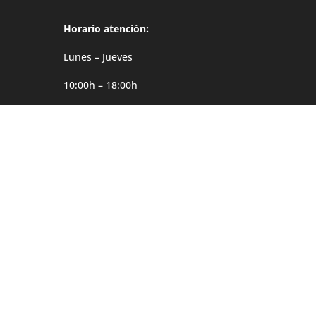
Horario atención:
Lunes – Jueves
10:00h – 18:00h
Viernes
10:00h – 14:00h
Dirección
Møgata 4B
0646 Oslo