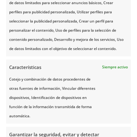
de datos limitados para seleccionar anuncios básicos, Crear
Actividades Opcionales
perfiles para publicidad personalizada, Utilizar perfiles para
seleccionar la publicidad personalizada, Crear un perfil para
personalizar el contenido, Uso de perfiles para la selección de
Día 3 | Preikestolen (Púlpito)
contenido personalizado, Desarrollo y mejora de los servicios, Uso
de datos limitados con el objetivo de seleccionar el contenido.
Día 5 | Gran Excursión Tren
Panorámico & Crucero Fiordo De Los
Sueños
Características
Siempre activo
Cotejo y combinación de datos procedentes de
Día 6 | Troll Cars Al Glaciar De Briksdal
otras fuentes de información, Vincular diferentes
dispositivos, Identificación de dispositivos en
función de la información transmitida de forma
automática.
Garantizar la seguridad, evitar y detectar