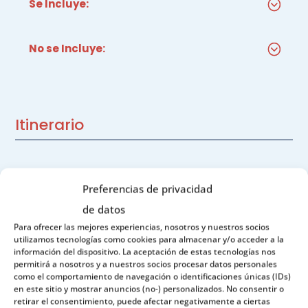
Se Incluye:
No se Incluye:
Itinerario
Día 1 | Llegada a Oslo
Preferencias de privacidad
de datos
Día 2 | Oslo – Hovden / Telemark (D | C)
Para ofrecer las mejores experiencias, nosotros y nuestros socios
285 KM
utilizamos tecnologías como cookies para almacenar y/o acceder a la
información del dispositivo. La aceptación de estas tecnologías nos
permitirá a nosotros y a nuestros socios procesar datos personales
como el comportamiento de navegación o identificaciones únicas (IDs)
Día 3 | Hovden / Telemark – Crucero
en este sitio y mostrar anuncios (no-) personalizados. No consentir o
Lysefjord – Stavanger (D) 170 KM
retirar el consentimiento, puede afectar negativamente a ciertas