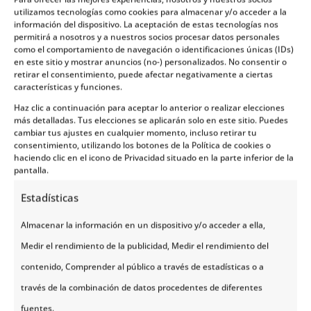
utilizamos tecnologías como cookies para almacenar y/o acceder a la
información del dispositivo. La aceptación de estas tecnologías nos
permitirá a nosotros y a nuestros socios procesar datos personales
En este tour...
como el comportamiento de navegación o identificaciones únicas (IDs)
en este sitio y mostrar anuncios (no-) personalizados. No consentir o
retirar el consentimiento, puede afectar negativamente a ciertas
características y funciones.
Haz clic a continuación para aceptar lo anterior o realizar elecciones
Se Incluye:
más detalladas. Tus elecciones se aplicarán solo en este sitio. Puedes
cambiar tus ajustes en cualquier momento, incluso retirar tu
consentimiento, utilizando los botones de la Política de cookies o
haciendo clic en el icono de Privacidad situado en la parte inferior de la
No se Incluye:
pantalla.
Estadísticas
Actividades Opcionales
Almacenar la información en un dispositivo y/o acceder a ella,
Medir el rendimiento de la publicidad, Medir el rendimiento del
contenido, Comprender al público a través de estadísticas o a
Caza de auroras boreales en los
través de la combinación de datos procedentes de diferentes
fuentes.