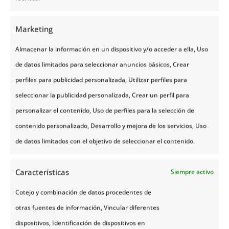
alrededores de Alta
Marketing
Safari en trineo de perros
Almacenar la información en un dispositivo y/o acceder a ella, Uso
de datos limitados para seleccionar anuncios básicos, Crear
Safari en moto de nieve por la
perfiles para publicidad personalizada, Utilizar perfiles para
meseta de Finnmarksvidda
seleccionar la publicidad personalizada, Crear un perfil para
personalizar el contenido, Uso de perfiles para la selección de
contenido personalizado, Desarrollo y mejora de los servicios, Uso
Itinerario
de datos limitados con el objetivo de seleccionar el contenido.
Características
Siempre activo
Día 1 | Llegada – Oslo
Cotejo y combinación de datos procedentes de
otras fuentes de información, Vincular diferentes
Día 2 | VUELO OSLO – ALTA, ÁREA DE
dispositivos, Identificación de dispositivos en