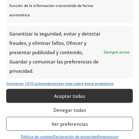
CABO NORTE
función de la información transmitida de forma
automática.
Día 3 | Degustación del
Garantizar la seguridad, evitar y detectar
Cangrejo Real y Regreso a Alta
fraudes, y eliminar fallos, Ofrecer y
presentar publicidad y contenido,
Siempre activo
Guardar y comunicar las preferencias de
Día 4 | Flåm – Bergen: mirador
privacidad.
de Stegastein y el tren de Flåm
Gestionar 1410 proveedores
Leer más sobre estos propósitos
Aceptar todas
Día 5 | Inmersión en la cultura
Sami
Denegar todas
Ver preferencias
Día 6 | Vuelo Alta – Oslo
Política de cookies
Declaración de privacidad
Impressum