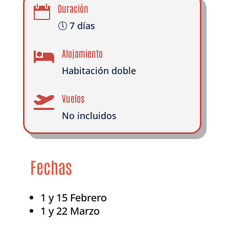
Duración

🕔 7 días
Alojamiento

Habitación doble
Vuelos

No incluidos
Fechas
1 y 15 Febrero
1 y 22 Marzo