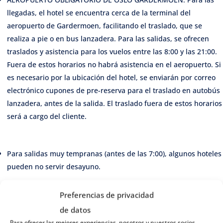
llegadas, el hotel se encuentra cerca de la terminal del
aeropuerto de Gardermoen, facilitando el traslado, que se
realiza a pie o en bus lanzadera. Para las salidas, se ofrecen
traslados y asistencia para los vuelos entre las 8:00 y las 21:00.
Fuera de estos horarios no habrá asistencia en el aeropuerto. Si
es necesario por la ubicación del hotel, se enviarán por correo
electrónico cupones de pre-reserva para el traslado en autobús
lanzadera, antes de la salida. El traslado fuera de estos horarios
será a cargo del cliente.
Para salidas muy tempranas (antes de las 7:00), algunos hoteles
pueden no servir desayuno.
Preferencias de privacidad
Por razones logísticas el programa puede sufrir variaciones en
de datos
el orden de las actividades o realizarse a la inversa, esto no
altera ninguna de las inclusiones publicadas.
Para ofrecer las mejores experiencias, nosotros y nuestros socios