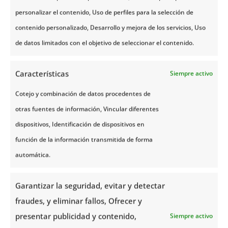
personalizar el contenido, Uso de perfiles para la selección de
La Fortaleza de Akershus
contenido personalizado, Desarrollo y mejora de los servicios, Uso
El Castillo o Fortaleza de Akershus es uno
de datos limitados con el objetivo de seleccionar el contenido.
de los principales símbolos de Oslo. Está
situado a orillas del fiordo, en un lugar
Características
Siempre activo
privilegiado. Los inicios de la fortaleza
Cotejo y combinación de datos procedentes de
datan del siglo XIV, cuando era un palacio
otras fuentes de información, Vincular diferentes
real. En su historia fue escenario de
dispositivos, Identificación de dispositivos en
muchas batallas, hasta que a finales del
función de la información transmitida de forma
siglo XIX pasó a ser patrimonio histórico
automática.
de Noruega. Hoy en día los restos del
antiguo castillo medieval son escasos,
Garantizar la seguridad, evitar y detectar
pero todavía es posible encontrar
fraudes, y eliminar fallos, Ofrecer y
algunas partes de esa época. También
presentar publicidad y contenido,
Siempre activo
quedan murallas y bastiones de la época