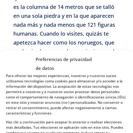
es la columna de 14 metros que se talló
en una sola piedra y en la que aparecen
nada más y nada menos que 121 figuras
humanas. Cuando lo visites, quizás te
apetezca hacer como los noruegos, que
suelen ir al parque a hacer picnic cuando
Preferencias de privacidad
hace buen tiempo o simplemente a
de datos
pasear. El parque no cierra, está abierto
Para ofrecer las mejores experiencias, nosotros y nuestros socios
las 24 horas del día y, por supuesto, se
utilizamos tecnologías como cookies para almacenar y/o acceder a la
puede acceder de forma gratuita. Si
información del dispositivo. La aceptación de estas tecnologías nos
permitirá a nosotros y a nuestros socios procesar datos personales
después de ver sus esculturas te quedas
como el comportamiento de navegación o identificaciones únicas (IDs)
en este sitio y mostrar anuncios (no-) personalizados. No consentir o
con ganas de más, justo al lado hay un
retirar el consentimiento, puede afectar negativamente a ciertas
museo dedicada al famoso escultor.
características y funciones.
Haz clic a continuación para aceptar lo anterior o realizar elecciones
más detalladas. Tus elecciones se aplicarán solo en este sitio. Puedes
cambiar tus ajustes en cualquier momento, incluso retirar tu