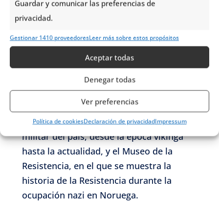
Guardar y comunicar las preferencias de
renacentista que podrás visitar. La
privacidad.
fortaleza de Akershus está considerada
Gestionar 1410 proveedores
Leer más sobre estos propósitos
una obra maestra de la ingeniería militar
de la Edad Media.
Aceptar todas
En el interior de la edificación podrás
Denegar todas
encontrar dos museos que merece la
Ver preferencias
pena visitar: el Museo de la Defensa, en el
que podrás descubrir toda la historia
Política de cookies
Declaración de privacidad
Impressum
militar del país, desde la época vikinga
hasta la actualidad, y el Museo de la
Resistencia, en el que se muestra la
historia de la Resistencia durante la
ocupación nazi en Noruega.