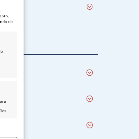
s
ento,
ndo clic
la
para
iles
nido,
s