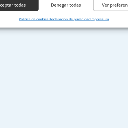
ceptar todas
Denegar todas
Ver preferen
erísticas
Siempr
Política de cookies
Declaración de privacidad
Impressum
y combinación de datos procedentes de otras fuentes de información,
 diferentes dispositivos, Identificación de dispositivos en función de la
ción transmitida de forma automática.
izar la seguridad, evitar y detectar fraudes, y eliminar
, Ofrecer y presentar publicidad y contenido, Guardar y
Siempr
car las preferencias de privacidad.