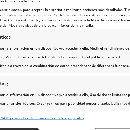
racterísticas y funciones.
a continuación para aceptar lo anterior o realizar elecciones más detalladas. Tu
s se aplicarán solo en este sitio. Puedes cambiar tus ajustes en cualquier mom
tirar tu consentimiento, utilizando los botones de la Política de cookies o hacie
o de Privacidad situado en la parte inferior de la pantalla.
sticas
r la información en un dispositivo y/o acceder a ella, Medir el rendimiento de 
dad, Medir el rendimiento del contenido, Comprender al público a través de
ticas o a través de la combinación de datos procedentes de diferentes fuentes.
ting
anger
r la información en un dispositivo y/o acceder a ella, Uso de datos limitados 
nar anuncios básicos, Crear perfiles para publicidad personalizada, Utilizar perf
eccionar la publicidad personalizada, Crear un perfil para personalizar el conte
r 1410 proveedores
Leer más sobre estos propósitos
erfiles para la selección de contenido personalizado, Desarrollo y mejora de lo
s, Uso de datos limitados con el objetivo de seleccionar el contenido.