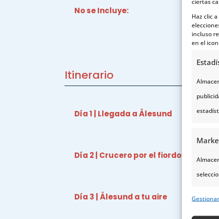
ciertas ca
No se Incluye:
Haz clic 
eleccione
incluso re
en el icon
Estadí
Itinerario
Almacena
publici
estadís
Día 1 | Llegada a Ålesund
Marke
Día 2 | Crucero por el fiordo de Geir
Almacena
seleccio
para sel
Día 3 | Ålesund a tu aire
Gestiona
Uso de p
servicio