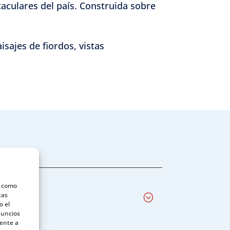
taculares del país. Construida sobre
sajes de fiordos, vistas
s como
tas
o el
nuncios
mente a