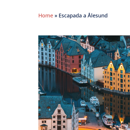
Home
»
Escapada a Ålesund