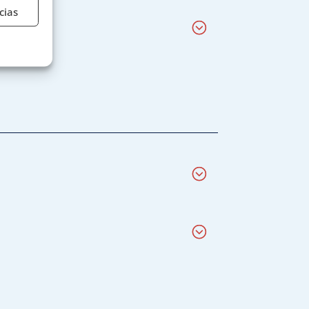
cias
e activo
e activo