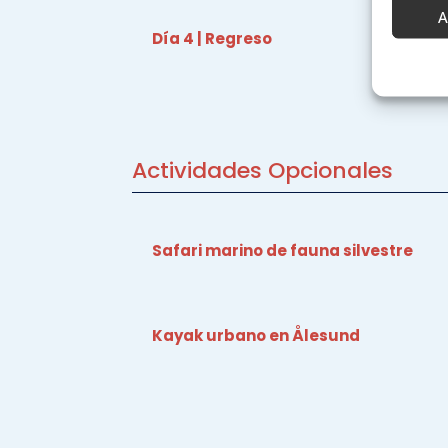
A
Día 4 | Regreso
Caract
Cotejo 
Vincular
informa
Actividades Opcionales
Garant
fallos
Safari marino de fauna silvestre
comuni
Kayak urbano en Ålesund