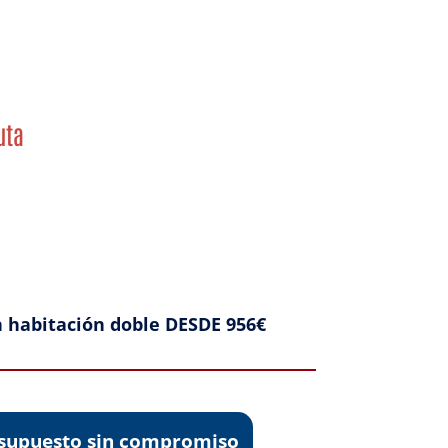
uta
n habitación doble DESDE 956€
resupuesto sin compromiso