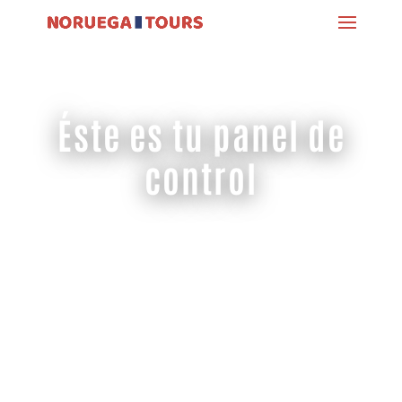
Éste es tu panel de
control
Hola [wlm_firstname]!
Te has registrado
correctamente en el
apartado de
[wlm_memberlevel].