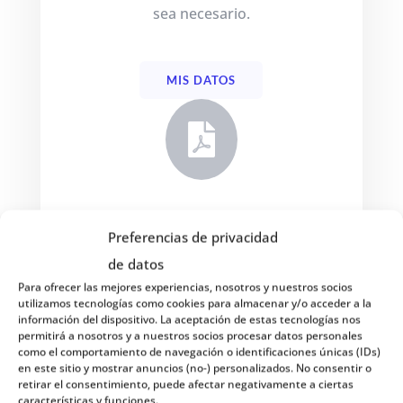
sea necesario.
MIS DATOS

PDF'S VIAJES ORGANIZADOS
Preferencias de privacidad
Descarga los documentos de cada
de datos
Viaje Organizado para poder
Para ofrecer las mejores experiencias, nosotros y nuestros socios
compartirlo con el cliente final.
utilizamos tecnologías como cookies para almacenar y/o acceder a la
información del dispositivo. La aceptación de estas tecnologías nos
permitirá a nosotros y a nuestros socios procesar datos personales
como el comportamiento de navegación o identificaciones únicas (IDs)
DESCARGAR PDF'S
en este sitio y mostrar anuncios (no-) personalizados. No consentir o
retirar el consentimiento, puede afectar negativamente a ciertas
características y funciones.