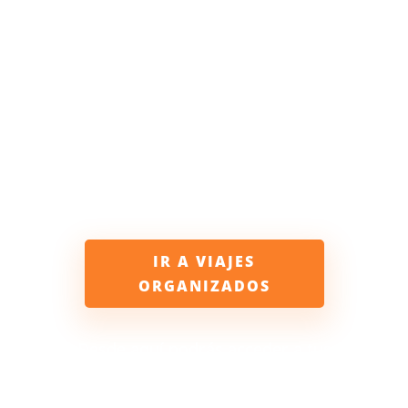
Muchas gracias por registrarte en
Noruega Tours. Tenemos preparados
para ti la mejor selección de Viajes
Organizados. Puedes empezar a
reservar viajes haciendo clic en el
siguiente enlace o en el menú
superior.
IR A VIAJES
ORGANIZADOS
Desde aquí podrás acceder a tus
documentos personales y contenido
que hemos preparado especialmente