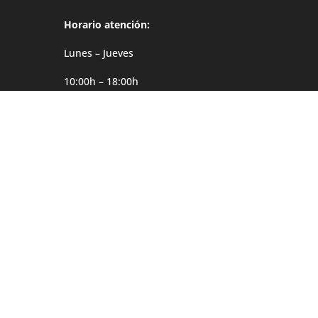
Horario atención:
Lunes – Jueves
10:00h – 18:00h
Viernes
10:00h – 14:00h
Dirección
Møgata 4B
0646 Oslo