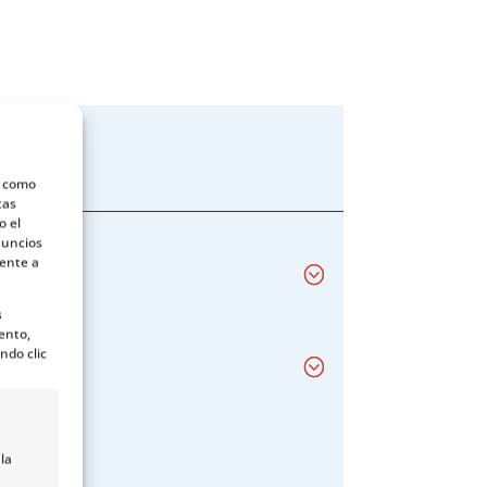
s como
tas
o el
nuncios
mente a
s
ento,
ndo clic
la