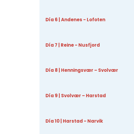
Garant
fallos
Día 6 | Andenes - Lofoten
comuni
Día 7 | Reine - Nusfjord
Día 8 | Henningsvær – Svolvær
Día 9 | Svolvær – Harstad
Día 10 | Harstad - Narvik