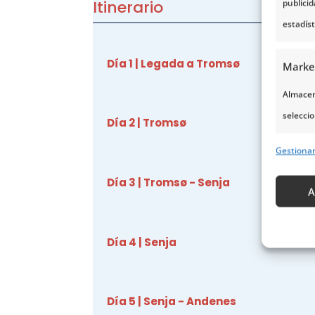
Itinerario
publici
estadís
Día 1 | Legada a Tromsø
Marke
Almacena
seleccio
Día 2 | Tromsø
para sel
Gestiona
Uso de p
servicio
Día 3 | Tromsø - Senja
A
Caract
Día 4 | Senja
Cotejo 
Vincular
informa
Día 5 | Senja - Andenes