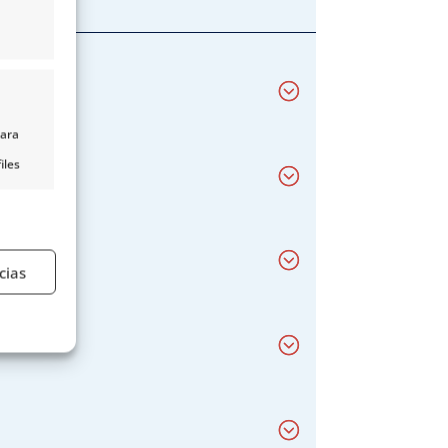
para
iles
nido,
s
cias
e activo