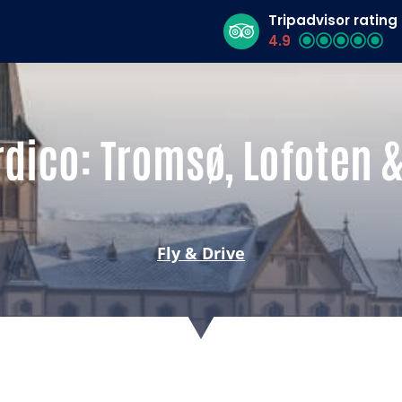
Tripadvisor rating
4.9
dico: Tromsø, Lofoten 
Fly & Drive