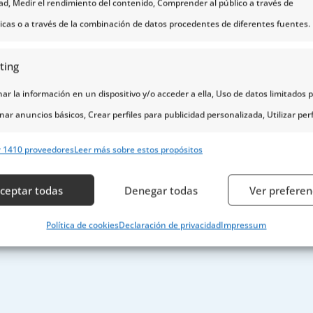
dad, Medir el rendimiento del contenido, Comprender al público a través de
ticas o a través de la combinación de datos procedentes de diferentes fuentes.
ting
r la información en un dispositivo y/o acceder a ella, Uso de datos limitados 
nar anuncios básicos, Crear perfiles para publicidad personalizada, Utilizar perf
eccionar la publicidad personalizada, Crear un perfil para personalizar el conte
r 1410 proveedores
Leer más sobre estos propósitos
erfiles para la selección de contenido personalizado, Desarrollo y mejora de lo
s, Uso de datos limitados con el objetivo de seleccionar el contenido.
ceptar todas
Denegar todas
Ver preferen
erísticas
Siempr
Política de cookies
Declaración de privacidad
Impressum
y combinación de datos procedentes de otras fuentes de información,
 diferentes dispositivos, Identificación de dispositivos en función de la
ción transmitida de forma automática.