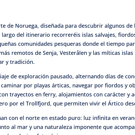
orte de Noruega, diseñada para descubrir algunos de 
 largo del itinerario recorreréis islas salvajes, fio
ueñas comunidades pesqueras donde el tiempo pare
ás remotos de Senja, Vesterålen y las míticas islas
r y tradición.
iaje de exploración pausado, alternando días de co
, caminar por playas árticas, navegar por fiordos y o
 con trayectos en ferry, alojamientos con carácter y
ero por el Trollfjord, que permiten vivir el Ártico de
an con el norte en estado puro: luz infinita en vera
unto al mar y una naturaleza imponente que acompañ