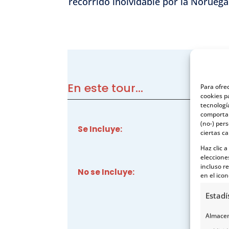
recorrido inolvidable por la Noruega
En este tour...
Para ofre
cookies p
tecnologí
comportam
(no-) per
Se Incluye:
ciertas ca
Haz clic 
eleccione
incluso re
No se Incluye:
en el icon
Estadí
Almacena