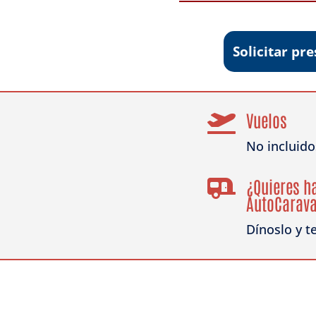
Solicitar p
Vuelos

No incluido
¿Quieres ha

AutoCarav
Dínoslo y t