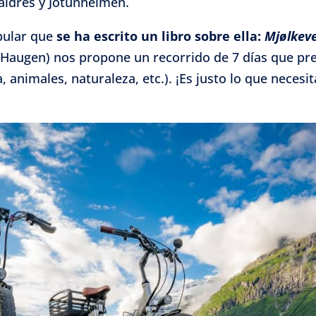
aldres y Jotunheimen.
izar la seguridad, evitar y detectar fraudes, y eliminar
opular que
se ha escrito un libro sobre ella:
Mjølkev
, Ofrecer y presentar publicidad y contenido, Guardar y
Siempr
it Haugen) nos propone un recorrido de 7 días que pr
car las preferencias de privacidad.
 animales, naturaleza, etc.). ¡Es justo lo que necesi