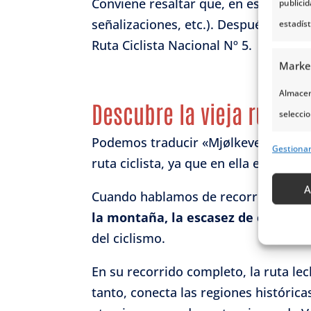
Conviene resaltar que, en este
tour,
n
publici
señalizaciones, etc.). Después de to
estadís
Ruta Ciclista Nacional Nº 5.
Marke
Almacena
Descubre la vieja ruta l
seleccio
para sel
Podemos traducir «Mjølkevegen» c
Gestiona
Uso de p
ruta ciclista, ya que en ella encont
servicio
A
Cuando hablamos de recorrer Noruega e
la montaña, la escasez de coches y
Caract
del ciclismo.
Cotejo 
Vincular
En su recorrido completo, la ruta lec
informa
tanto, conecta las regiones histórica