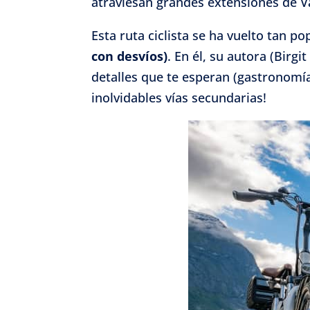
atraviesan grandes extensiones de V
Garant
Esta ruta ciclista se ha vuelto tan p
fallos
con desvíos)
. En él, su autora (Birg
comuni
detalles que te esperan (gastronomía,
inolvidables vías secundarias!