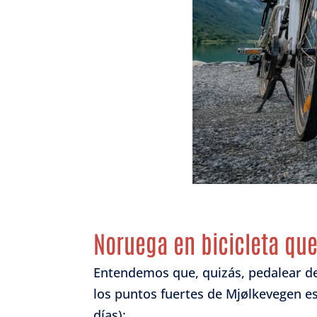
Noruega en bicicleta que
Entendemos que, quizás, pedalear des
los puntos fuertes de Mjølkevegen e
días):