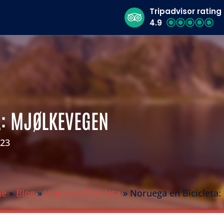
Tripadvisor rating
4.9
A: MJØLKEVEGEN
023
me
»
Blog
»
Viajar en Bicicleta
»
Noruega en Bicicleta: