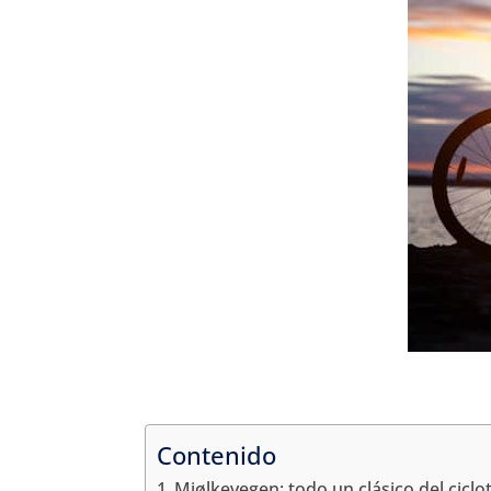
Contenido
Mjølkevegen: todo un clásico del cicl