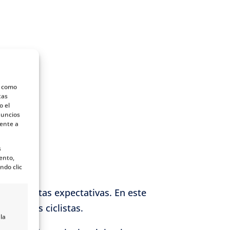
s como
tas
o el
nuncios
mente a
s
ento,
ndo clic
as más altas expectativas. En este
cer a los ciclistas.
la