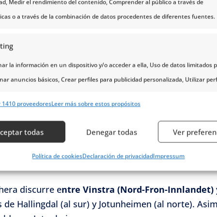
o te faltarán comodidades
(alquiler de bicicletas,
dad, Medir el rendimiento del contenido, Comprender al público a través de
do, estamos hablando de una de las mejores ciclorut
ticas o a través de la combinación de datos procedentes de diferentes fuentes.
ting
r la información en un dispositivo y/o acceder a ella, Uso de datos limitados 
echera
nar anuncios básicos, Crear perfiles para publicidad personalizada, Utilizar perf
eccionar la publicidad personalizada, Crear un perfil para personalizar el conte
omo
“el camino (
vegen
) de la leche (
mjølke
)”.
Dicho n
r 1410 proveedores
Leer más sobre estos propósitos
erfiles para la selección de contenido personalizado, Desarrollo y mejora de lo
rarás numerosas vacas lecheras.
s, Uso de datos limitados con el objetivo de seleccionar el contenido.
ceptar todas
Denegar todas
Ver preferen
n bicicleta, siempre sale a relucir la vieja ruta de
 lo variado de sus tramos
la convierten en un acie
erísticas
Siempr
Política de cookies
Declaración de privacidad
Impressum
y combinación de datos procedentes de otras fuentes de información,
 diferentes dispositivos, Identificación de dispositivos en función de la
hera discurre e
ntre Vinstra (Nord-Fron-Innlandet) 
ción transmitida de forma automática.
s de Hallingdal (al sur) y Jotunheimen (al norte). A