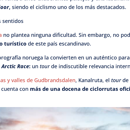
door
,
siendo el ciclismo uno de los más destacados.
s sentidos
a
no plantea ninguna dificultad. Sin embargo, no p
o turístico
de este país escandinavo.
rografía noruega la convierten en un auténtico paraís
a
Arctic Race
:
un
tour
de indiscutible relevancia inter
ñas y valles de Gudbrandsdalen
, Kanalruta, el
tour
de
 cuenta con
más de una docena de ciclorrutas ofic