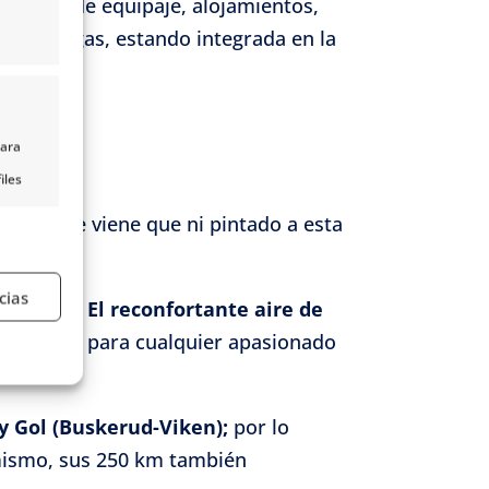
 traslado de equipaje, alojamientos,
as noruegas, estando integrada en la
para
iles
nido,
ombre le viene que ni pintado a esta
s
cias
 la leche.
El reconfortante aire de
rto seguro para cualquier apasionado
e activo
y Gol (Buskerud-Viken);
por lo
simismo, sus 250 km también