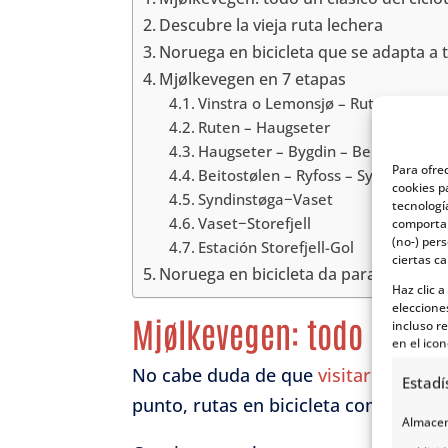
Descubre la vieja ruta lechera
Noruega en bicicleta que se adapta a t
Mjølkevegen en 7 etapas
Vinstra o Lemonsjø – Ruten
Ruten – Haugseter
Haugseter – Bygdin – Beitostølen
Para ofre
Beitostølen – Ryfoss – Syndinstøga
cookies p
Syndinstøga−Vaset
tecnologí
Vaset−Storefjell
comportam
(no-) per
Estación Storefjell-Gol
ciertas ca
Noruega en bicicleta da para mucho
Haz clic 
eleccione
Mjølkevegen: todo un clá
incluso re
en el icon
No cabe duda de que
visitar Norueg
Estadí
punto, rutas en bicicleta como la de 
Almacena