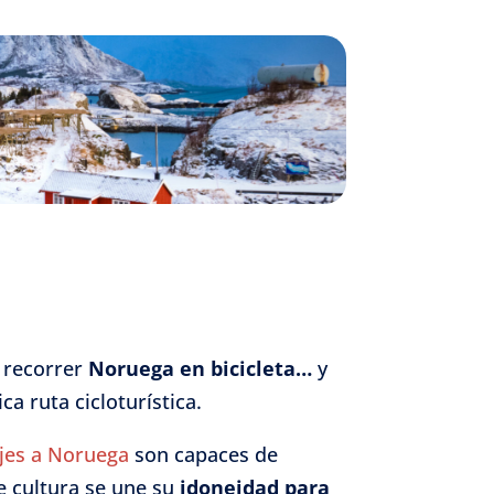
a recorrer
Noruega en bicicleta…
y
 ruta cicloturística.
ajes a Noruega
son capaces de
e cultura se une su
idoneidad para