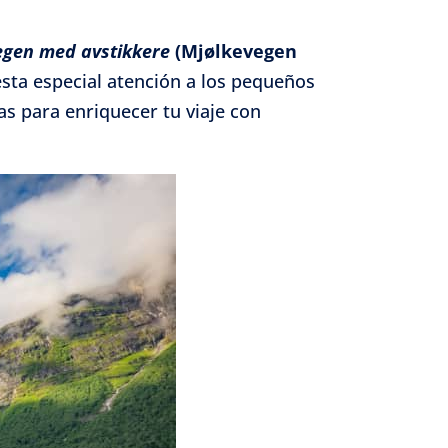
egen med avstikkere
(Mjølkevegen
e activo
esta especial atención a los pequeños
tas para enriquecer tu viaje con