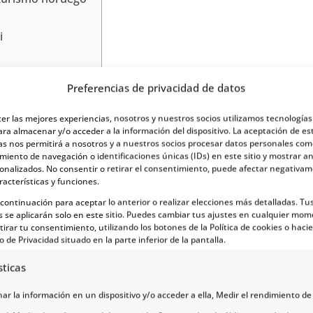
i
Preferencias de privacidad de datos
cer las mejores experiencias, nosotros y nuestros socios utilizamos tecnología
ara almacenar y/o acceder a la información del dispositivo. La aceptación de es
as nos permitirá a nosotros y a nuestros socios procesar datos personales com
iento de navegación o identificaciones únicas (IDs) en este sitio y mostrar a
sonalizados. No consentir o retirar el consentimiento, puede afectar negativa
racterísticas y funciones.
a continuación para aceptar lo anterior o realizar elecciones más detalladas. Tu
s se aplicarán solo en este sitio. Puedes cambiar tus ajustes en cualquier mom
sico del cicloturismo noruego
tirar tu consentimiento, utilizando los botones de la Política de cookies o hacie
o de Privacidad situado en la parte inferior de la pantalla.
a
es una de esas experiencias que superan, incluso, l
sticas
Mjølkevegen evidencian todo lo que el país puede ofre
r la información en un dispositivo y/o acceder a ella, Medir el rendimiento de 