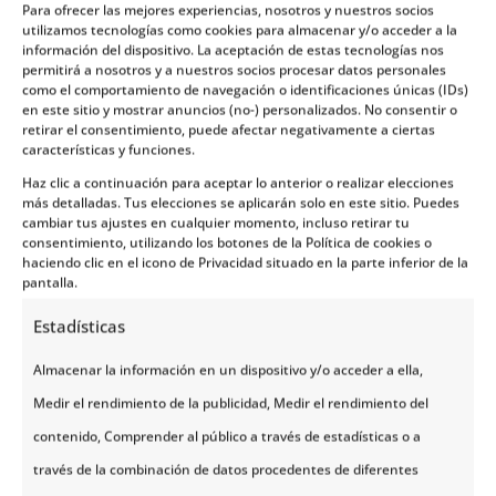
Para ofrecer las mejores experiencias, nosotros y nuestros socios
utilizamos tecnologías como cookies para almacenar y/o acceder a la
Día 1 | Aeropuerto de Origen - Tromsø
información del dispositivo. La aceptación de estas tecnologías nos
permitirá a nosotros y a nuestros socios procesar datos personales
como el comportamiento de navegación o identificaciones únicas (IDs)
en este sitio y mostrar anuncios (no-) personalizados. No consentir o
Día 2 | Tromsø
retirar el consentimiento, puede afectar negativamente a ciertas
características y funciones.
Haz clic a continuación para aceptar lo anterior o realizar elecciones
Día 3 | Tromsø - Polar Park - Narvik
más detalladas. Tus elecciones se aplicarán solo en este sitio. Puedes
cambiar tus ajustes en cualquier momento, incluso retirar tu
consentimiento, utilizando los botones de la Política de cookies o
haciendo clic en el icono de Privacidad situado en la parte inferior de la
Día 4 | Narvik - Parque Nacional de
Abisko - Kiruna
pantalla.
Estadísticas
Día 5 | Kiruna - Kautokeino
Almacenar la información en un dispositivo y/o acceder a ella,
Medir el rendimiento de la publicidad, Medir el rendimiento del
Día 6 | Kautokeino – Karasjok
contenido, Comprender al público a través de estadísticas o a
través de la combinación de datos procedentes de diferentes