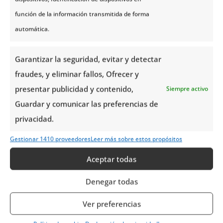
Suplemento Actividades
función de la información transmitida de forma
automática.
Distancias / Tiempos de Conducción
Garantizar la seguridad, evitar y detectar
fraudes, y eliminar fallos, Ofrecer y
Actividades Opcionales
presentar publicidad y contenido,
Siempre activo
Guardar y comunicar las preferencias de
privacidad.
Día 2 | Fiordos del Norte en Catamarán
Gestionar 1410 proveedores
Leer más sobre estos propósitos
Aceptar todas
Día 4 | Caminata matutina en el
Parque Nacional de Abisko
Denegar todas
Día 4 | Alojamiento en ICE Hotel 365 en
Ver preferencias
Jukkasjarvi