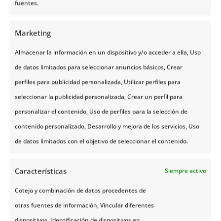
Día 7 | Karasjok - Honningsvåg
fuentes.
Marketing
Día 8 | Honningsvåg - Alta
Almacenar la información en un dispositivo y/o acceder a ella, Uso
Día 9 | Alta - Alpes de Lyngen
de datos limitados para seleccionar anuncios básicos, Crear
perfiles para publicidad personalizada, Utilizar perfiles para
Día 10 | Alpes de Lyngen - Tromsø
seleccionar la publicidad personalizada, Crear un perfil para
personalizar el contenido, Uso de perfiles para la selección de
contenido personalizado, Desarrollo y mejora de los servicios, Uso
Día 11 | Tromsø - España
de datos limitados con el objetivo de seleccionar el contenido.
Características
Siempre activo
Notas
Cotejo y combinación de datos procedentes de
otras fuentes de información, Vincular diferentes
dispositivos, Identificación de dispositivos en