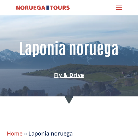
Laponia noruega
Fly & Drive
Home
»
Laponia noruega