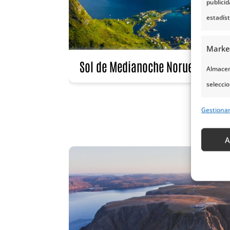
publici
estadís
Marke
Sol de Medianoche Noruega: Vivi
Almacena
seleccio
para sel
Gestiona
Uso de p
servicio
A
Caract
Cotejo 
Vincular
informa