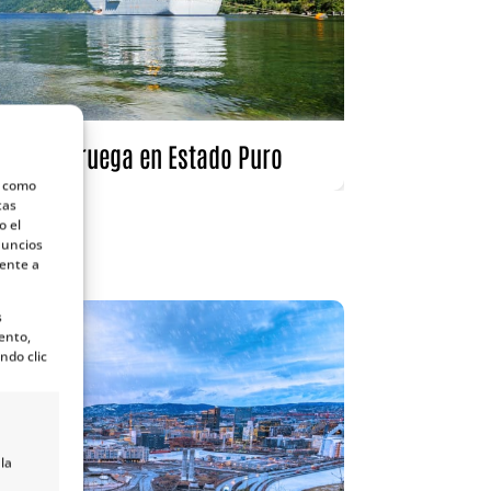
ruten: Noruega en Estado Puro
s como
tas
o el
nuncios
mente a
s
ento,
ndo clic
la