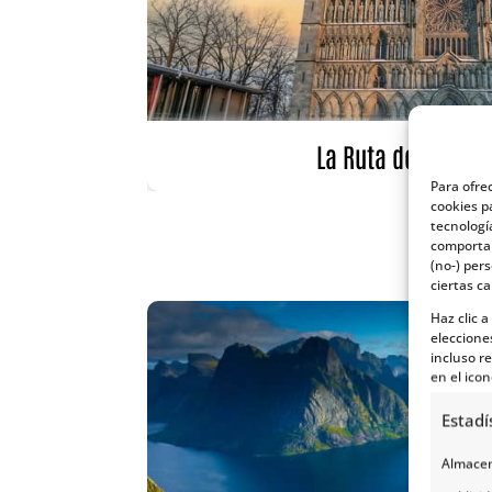
La Ruta del Rey Sa
Para ofre
cookies p
tecnologí
comportam
(no-) per
ciertas ca
Haz clic 
eleccione
incluso re
en el icon
Estadí
Almacena