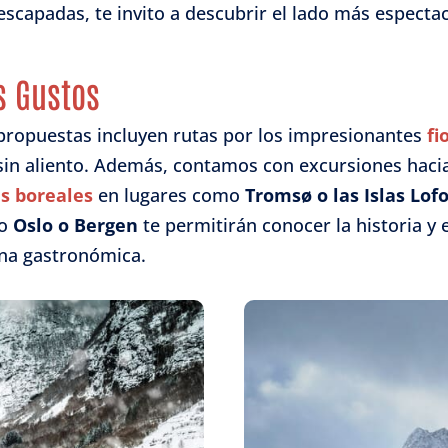
scapadas, te invito a descubrir el lado más espectac
s Gustos
s propuestas incluyen rutas por los impresionantes
fi
n sin aliento. Además, contamos con excursiones haci
s boreales
en lugares como
Tromsø o las Islas Lof
mo
Oslo o Bergen
te permitirán conocer la historia y 
ena gastronómica.