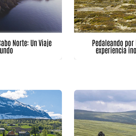
izar la seguridad, evitar y detectar fraudes, y eliminar
, Ofrecer y presentar publicidad y contenido, Guardar y
Siempr
car las preferencias de privacidad.
Cabo Norte: Un Viaje
Pedaleando por 
Mundo
experiencia ino