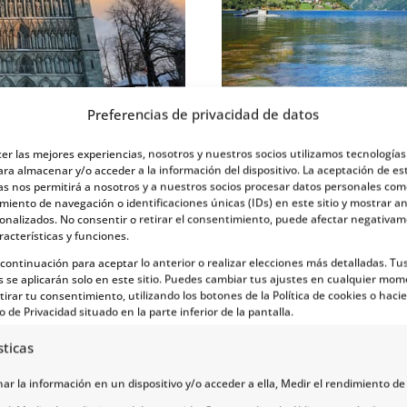
Preferencias de privacidad de datos
n Olav
Mi ruta a Hurtig
cer las mejores experiencias, nosotros y nuestros socios utilizamos tecnología
ara almacenar y/o acceder a la información del dispositivo. La aceptación de es
as nos permitirá a nosotros y a nuestros socios procesar datos personales com
iento de navegación o identificaciones únicas (IDs) en este sitio y mostrar a
sonalizados. No consentir o retirar el consentimiento, puede afectar negativa
racterísticas y funciones.
a continuación para aceptar lo anterior o realizar elecciones más detalladas. Tu
s se aplicarán solo en este sitio. Puedes cambiar tus ajustes en cualquier mom
tirar tu consentimiento, utilizando los botones de la Política de cookies o hacie
o de Privacidad situado en la parte inferior de la pantalla.
sticas
r la información en un dispositivo y/o acceder a ella, Medir el rendimiento de 