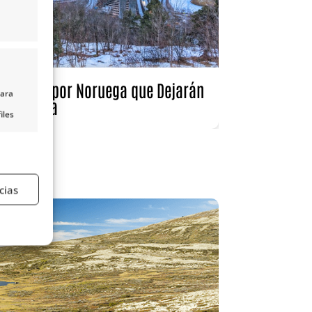
en Tours por Noruega que Dejarán
para
Huella
iles
nido,
s
cias
e activo