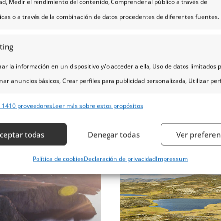
dad, Medir el rendimiento del contenido, Comprender al público a través de
ticas o a través de la combinación de datos procedentes de diferentes fuentes.
ting
r un día que no Acaba
Fiordos y Stavanger 
r la información en un dispositivo y/o acceder a ella, Uso de datos limitados 
nar anuncios básicos, Crear perfiles para publicidad personalizada, Utilizar perf
eccionar la publicidad personalizada, Crear un perfil para personalizar el conte
r 1410 proveedores
Leer más sobre estos propósitos
erfiles para la selección de contenido personalizado, Desarrollo y mejora de lo
s, Uso de datos limitados con el objetivo de seleccionar el contenido.
ceptar todas
Denegar todas
Ver preferen
erísticas
Siempr
Política de cookies
Declaración de privacidad
Impressum
y combinación de datos procedentes de otras fuentes de información,
 diferentes dispositivos, Identificación de dispositivos en función de la
ción transmitida de forma automática.