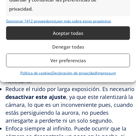
Configurar una cámara para fotografiar auroras
privacidad.
boreales no es muy diferente de los ajustes básicos
Gestionar 1412 proveedores
Leer más sobre estos propósitos
para realizar
fotografías nocturnas de larga
Aceptar todas
exposición
. De modo que en cualquier caso, se
recomienda lo siguiente:
Denegar todas
Configura el
brillo de la LCD a la baja.
Ver preferencias
Dispara en RAW. Puedes traerte toda la
información a casa e incluso editarla, si es
Política de cookies
Declaración de privacidad
Impressum
necesario.
Reduce el ruido por larga exposición. Es necesario
desactivar este ajuste
, ya que este ralentizará la
cámara, lo que es un inconveniente pues, cuando
estás persiguiendo la aurora, no puedes
arriesgarte a perderte ni un solo segundo.
Enfoca siempre al infinito. Puede ocurrir que la