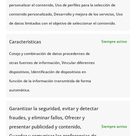
personalizar el contenido, Uso de perfiles para la selección de
se necesita para congelar el movimiento y la forma
contenido personalizado, Desarrollo y mejora de los servicios, Uso
de la aurora boreal en tus imágenes. Por ejemplo:
de datos limitados con el objetivo de seleccionar el contenido.
Para
auroras débiles y estáticas
se recomienda
una velocidad de obturación entre 8 y 25
Características
Siempre activo
segundos.
Para
auroras de media intensidad y
Cotejo y combinación de datos procedentes de
dinamismo
, es decir, de luces visibles a simple
otras fuentes de información, Vincular diferentes
vista y con algún movimiento, el tiempo de
dispositivos, Identificación de dispositivos en
exposición debe variar entre 3 y 8 segundos.
función de la información transmitida de forma
Para
auroras intensas y con mucho
automática.
movimiento
, el tiempo de exposición debe ser
corto entre 0,5 y 3 segundos. Esta es la única
forma de congelar su movimiento y evitar la
Garantizar la seguridad, evitar y detectar
sobreexposición de las luces.
fraudes, y eliminar fallos, Ofrecer y
presentar publicidad y contenido,
Siempre activo
Ajustes generales
Guardar y comunicar las preferencias de