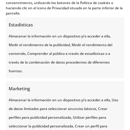
consentimiento, utilizando los botones de la Política de cookies o
La velocidad de obturación
haciendo clic en el icono de Privacidad situado en la parte inferior de la
pantalla.
El ajuste de la velocidad de obturación, es el último
Estadísticas
y más importante parámetro de exposición en
fotografía de auroras boreales. Y es que, el
tiempo
Almacenar la información en un dispositivo y/o acceder a ella,
de exposición
para poder capturar auroras boreales
Medir el rendimiento de la publicidad, Medir el rendimiento del
es uno de los ajustes más difíciles de conseguir,
contenido, Comprender al público a través de estadísticas o a
principalmente, porque la aurora boreal es muy
través de la combinación de datos procedentes de diferentes
impredecible.
fuentes.
La forma y el brillo de la aurora cambia
Marketing
constantemente, lo que significa que se debe
Almacenar la información en un dispositivo y/o acceder a ella, Uso
ajustar la velocidad de obturación en atención a
de datos limitados para seleccionar anuncios básicos, Crear
cada situación específica
. Es decir, cuanto más
perfiles para publicidad personalizada, Utilizar perfiles para
fuertes, brillantes y dinámicas sean las luces del
seleccionar la publicidad personalizada, Crear un perfil para
norte, más corto será el tiempo de exposición que