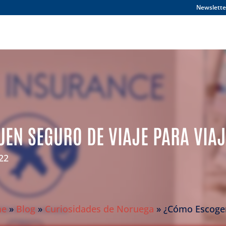
Newslette
UEN SEGURO DE VIAJE PARA VIA
22
me
»
Blog
»
Curiosidades de Noruega
»
¿Cómo Escoge