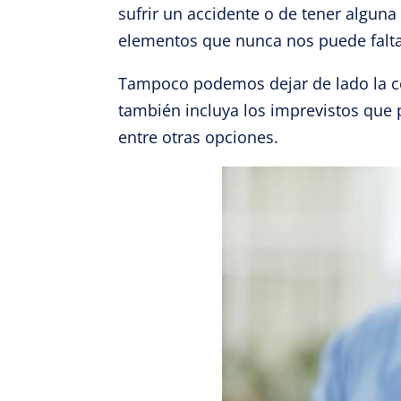
sufrir un accidente o de tener alguna
Garant
elementos que nunca nos puede faltar
fallos
comuni
Tampoco podemos dejar de lado la co
también incluya los imprevistos que p
entre otras opciones.