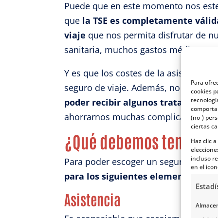
Puede que en este momento nos estemo
que
la TSE es completamente váli
viaje
que nos permita disfrutar de nu
sanitaria, muchos gastos médicos sue
Y es que los costes de la asistencia
Para ofre
seguro de viaje. Además, no podemo
cookies p
tecnologí
poder recibir algunos tratamientos
comportam
ahorrarnos muchas complicaciones.
(no-) per
ciertas ca
¿Qué debemos tener en 
Haz clic 
eleccione
incluso re
Para poder escoger un seguro de via
en el icon
para los siguientes elementos
:
Estadí
Asistencia
Almacena