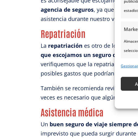
Es aconsejable que escojamos un seg
publici
agencia de seguros
, ya que es posib
estadís
asistencia durante nuestro viaje.
Marke
Repatriación
Almacena
La
repatriación
es otro de los elemen
seleccio
que escojamos un seguro que nos cu
para sel
verifiquemos que la repatriación no 
Gestiona
Uso de p
posibles gastos que podrían llegar a 
servicio
A
También se recomienda revisar que 
veces es necesario que algún parien
Caract
Asistencia médica
Cotejo 
Vincular
Un
buen seguro de viaje siempre de
informa
imprevisto que pueda surgir durante