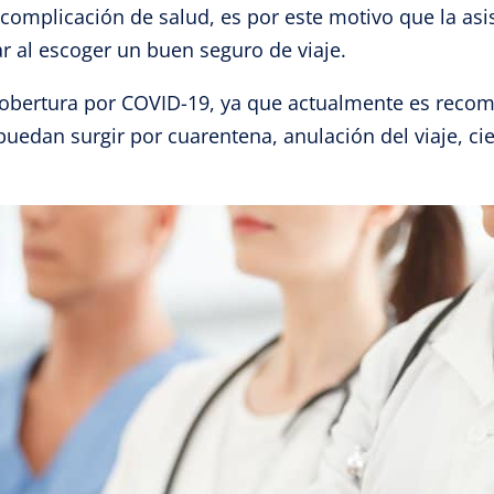
 complicación de salud, es por este motivo que la as
izar la seguridad, evitar y detectar fraudes, y eliminar
 al escoger un buen seguro de viaje.
, Ofrecer y presentar publicidad y contenido, Guardar y
Siempr
car las preferencias de privacidad.
bertura por COVID-19, ya que actualmente es recom
uedan surgir por cuarentena, anulación del viaje, cie