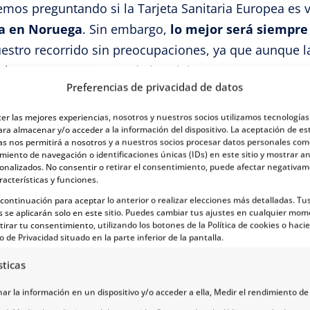
s preguntando si la Tarjeta Sanitaria Europea es vá
da en Noruega
. Sin embargo,
lo mejor será siempre
estro recorrido sin preocupaciones, ya que aunque l
len correr por cuenta de los viajeros.
Preferencias de privacidad de datos
 médica pueden variar en Noruega, por lo que result
cer las mejores experiencias, nosotros y nuestros socios utilizamos tecnología
s olvidar mencionar que
en Noruega existen ciertas
ara almacenar y/o acceder a la información del dispositivo. La aceptación de es
as nos permitirá a nosotros y a nuestros socios procesar datos personales com
 básicos
, por lo que si deseamos
viajar a Noruega
, 
iento de navegación o identificaciones únicas (IDs) en este sitio y mostrar a
sonalizados. No consentir o retirar el consentimiento, puede afectar negativa
racterísticas y funciones.
cuenta al escoger nuestro seguro 
a continuación para aceptar lo anterior o realizar elecciones más detalladas. Tu
s se aplicarán solo en este sitio. Puedes cambiar tus ajustes en cualquier mom
tirar tu consentimiento, utilizando los botones de la Política de cookies o hacie
je que realmente cumpla nuestras expectativas, debe
o de Privacidad situado en la parte inferior de la pantalla.
sticas
r la información en un dispositivo y/o acceder a ella, Medir el rendimiento de 