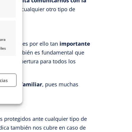
nos permita comunicarnos con la
 recibir cualquier otro tipo de
para
e viaje, es por ello tan
importante
iles
ción
. También es fundamental que
nido,
cluya cobertura para todos los
s
cias
e algún familiar
, pues muchas
mos.
e activo
s protegidos ante cualquier tipo de
édica también nos cubre en caso de