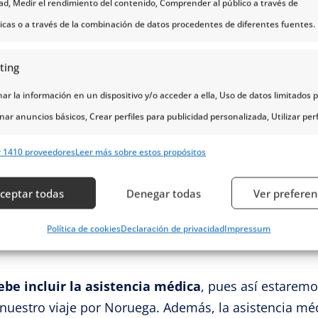
uro de viaje que incluya alguna
línea o medio que 
dad, Medir el rendimiento del contenido, Comprender al público a través de
le que necesitemos realizar consultas, aclarar dudas o
ticas o a través de la combinación de datos procedentes de diferentes fuentes.
ting
r la información en un dispositivo y/o acceder a ella, Uso de datos limitados 
tos que deberían estar incluidos en un buen seguro d
nar anuncios básicos, Crear perfiles para publicidad personalizada, Utilizar perf
bra en caso de necesitar el servicio de repatria
eccionar la publicidad personalizada, Crear un perfil para personalizar el conte
tenga limitaciones geográficas o económicas, y que in
r 1410 proveedores
Leer más sobre estos propósitos
erfiles para la selección de contenido personalizado, Desarrollo y mejora de lo
producirse por la repatriación.
s, Uso de datos limitados con el objetivo de seleccionar el contenido.
ceptar todas
Denegar todas
Ver preferen
nuestro seguro
también cubra el desplazamiento d
te se desplace hasta la región en donde nos encontra
erísticas
Siempr
Política de cookies
Declaración de privacidad
Impressum
y combinación de datos procedentes de otras fuentes de información,
 diferentes dispositivos, Identificación de dispositivos en función de la
be incluir la asistencia médica
, pues así estaremo
ción transmitida de forma automática.
 nuestro viaje por Noruega. Además, la asistencia m