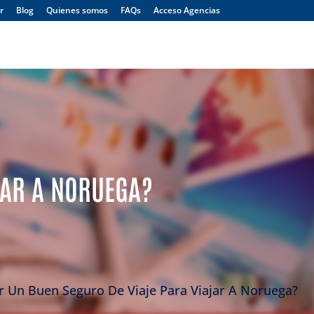
r
Blog
Quienes somos
FAQs
Acceso Agencias
Menú
JAR A NORUEGA?
r Un Buen Seguro De Viaje Para Viajar A Noruega?