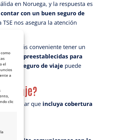
lida en Noruega, y la respuesta es
 contar con un buen seguro de
a TSE nos asegura la atención
a mucho más conveniente tener un
s como
 tarifas preestablecidas para
tas
o el
un
buen seguro de viaje
puede
nuncios
mente a
de viaje?
s
ento,
ndo clic
mos revisar que
incluya cobertura
la