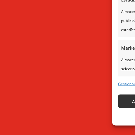
Almacena
publici
estadís
Marke
Almacena
seleccio
para sel
Gestiona
Uso de p
servicio
A
Caract
Cotejo 