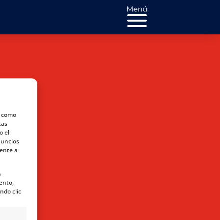
s como
tas
o el
nuncios
mente a
s
ento,
ndo clic