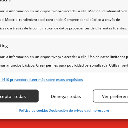
r la información en un dispositivo y/o acceder a ella, Medir el rendimiento de 
dad, Medir el rendimiento del contenido, Comprender al público a través de
Testeando divimenus
ticas o a través de la combinación de datos procedentes de diferentes fuentes.
ting
r la información en un dispositivo y/o acceder a ella, Uso de datos limitados 
nar anuncios básicos, Crear perfiles para publicidad personalizada, Utilizar perf
eccionar la publicidad personalizada, Crear un perfil para personalizar el conte
r 1410 proveedores
Leer más sobre estos propósitos
erfiles para la selección de contenido personalizado, Desarrollo y mejora de lo
s, Uso de datos limitados con el objetivo de seleccionar el contenido.
ceptar todas
Denegar todas
Ver preferen
erísticas
Siempr
Política de cookies
Declaración de privacidad
Impressum
y combinación de datos procedentes de otras fuentes de información,