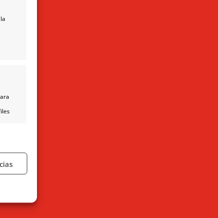
la
para
iles
nido,
s
cias
e activo