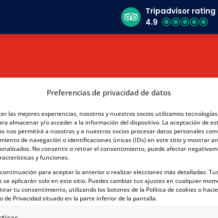
Tripadvisor rating
4.9
Preferencias de privacidad de datos
cer las mejores experiencias, nosotros y nuestros socios utilizamos tecnología
ara almacenar y/o acceder a la información del dispositivo. La aceptación de es
as nos permitirá a nosotros y a nuestros socios procesar datos personales com
iento de navegación o identificaciones únicas (IDs) en este sitio y mostrar a
sonalizados. No consentir o retirar el consentimiento, puede afectar negativa
racterísticas y funciones.
a continuación para aceptar lo anterior o realizar elecciones más detalladas. Tu
s se aplicarán solo en este sitio. Puedes cambiar tus ajustes en cualquier mom
tirar tu consentimiento, utilizando los botones de la Política de cookies o hacie
o de Privacidad situado en la parte inferior de la pantalla.
sticas