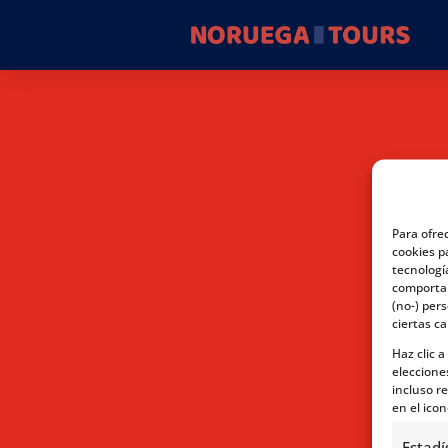
Para ofre
cookies p
tecnologí
comportam
(no-) per
ciertas ca
Haz clic 
eleccione
incluso re
en el icon
Estadí