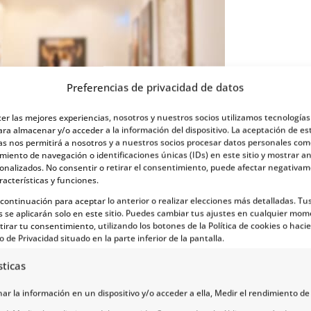
Preferencias de privacidad de datos
cer las mejores experiencias, nosotros y nuestros socios utilizamos tecnología
ara almacenar y/o acceder a la información del dispositivo. La aceptación de es
as nos permitirá a nosotros y a nuestros socios procesar datos personales com
iento de navegación o identificaciones únicas (IDs) en este sitio y mostrar a
sonalizados. No consentir o retirar el consentimiento, puede afectar negativa
racterísticas y funciones.
a continuación para aceptar lo anterior o realizar elecciones más detalladas. Tu
s se aplicarán solo en este sitio. Puedes cambiar tus ajustes en cualquier mom
tirar tu consentimiento, utilizando los botones de la Política de cookies o hacie
o de Privacidad situado en la parte inferior de la pantalla.
quizá por su mezcla de fiordos y atmósfera histórica.
arada obligatoria. Allí se encuentra el
Museo Hanse
sticas
 en los siglos pasados.
r la información en un dispositivo y/o acceder a ella, Medir el rendimiento de 