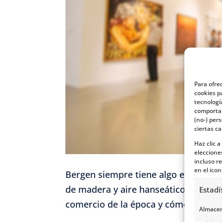
Para ofre
cookies p
tecnologí
comportam
(no-) per
ciertas ca
Haz clic 
eleccione
incluso re
en el icon
Bergen siempre tiene algo especial, 
de madera y aire hanseático, es una p
Estadí
comercio de la época y cómo se vivía
Almacena