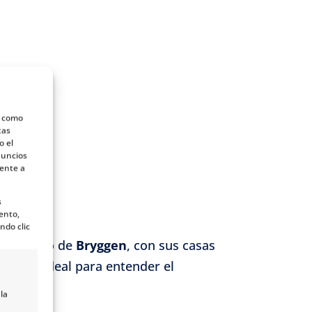
s como
tas
o el
nuncios
mente a
s
ento,
ndo clic
 El barrio de
Bryggen
, con sus casas
ático
, ideal para entender el
la