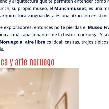
eño y arquitectura que te permiten entender cómo ha
Munch, su propio museo, el
Munchmuseet
, es una m
su arquitectura vanguardista es una atracción en sí m
 de exploradores, entonces no te pierdas el
Museo F
eánicas más apasionantes de la historia noruega. Y s
Noruego al aire libre
es ideal: casitas, trajes típic
ís.
ica y arte noruego