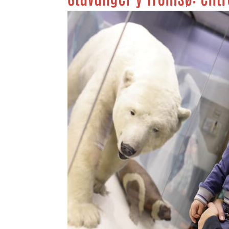
Garant
fallos
comuni