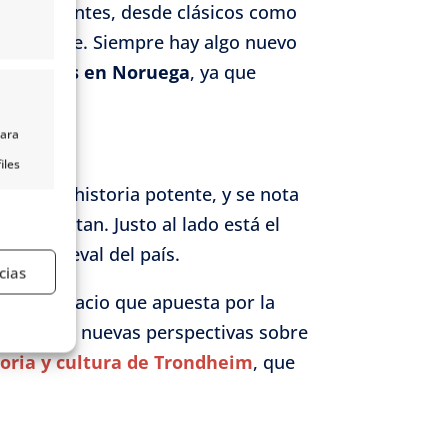
s fascinantes, desde clásicos como
 y enfoque. Siempre hay algo nuevo
os
museos en Noruega
, ya que
para
iles
iene una historia potente, y se nota
nido,
 lo visitan. Justo al lado está el
s
ado medieval del país.
cias
m
, un espacio que apuesta por la
e activo
 descubrir nuevas perspectivas sobre
toria y cultura de Trondheim
, que