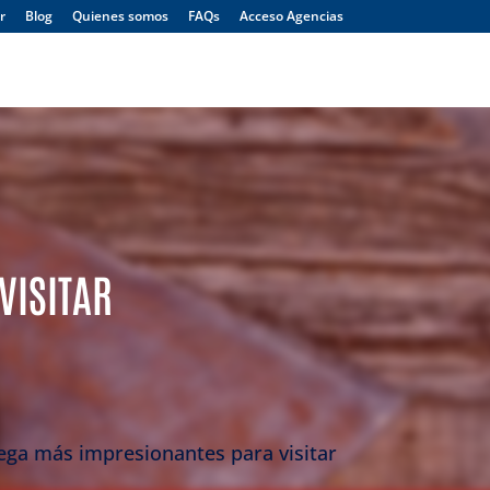
r
Blog
Quienes somos
FAQs
Acceso Agencias
Menú
VISITAR
ga más impresionantes para visitar