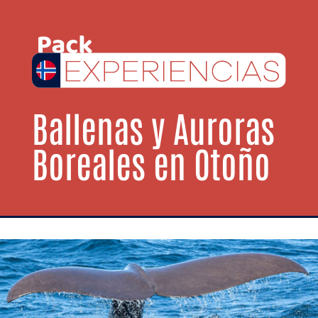
Ballenas y Auroras
Boreales en Otoño