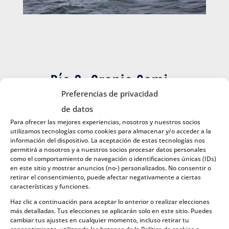
Día 3. Granja Sami –
Navegación de Vesteralen a
Preferencias de privacidad
de datos
Lofoten
Para ofrecer las mejores experiencias, nosotros y nuestros socios
utilizamos tecnologías como cookies para almacenar y/o acceder a la
Hoy tomaremos rumbo sur en las islas Vesteralen,
información del dispositivo. La aceptación de estas tecnologías nos
dirección al archipiélago de Lofoten, que aunque
permitirá a nosotros y a nuestros socios procesar datos personales
estén juntas sobre el mapa, esconden características
como el comportamiento de navegación o identificaciones únicas (IDs)
únicas y muy distintivas.
en este sitio y mostrar anuncios (no-) personalizados. No consentir o
retirar el consentimiento, puede afectar negativamente a ciertas
De camino a Sortland visitaremos una típica granja
características y funciones.
Sami y disfrutaremos de esta misteriosa cultura
Haz clic a continuación para aceptar lo anterior o realizar elecciones
milenaria, mezclándonos con los renos que allí
más detalladas. Tus elecciones se aplicarán solo en este sitio. Puedes
habitan y escuchando historias y cánticos alrededor
cambiar tus ajustes en cualquier momento, incluso retirar tu
del fuego bajo un reconfortante Lavvu.