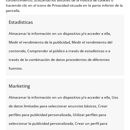
consentimiento, utilizando los botones de la Política de cookies o
haciendo clic en el icono de Privacidad situado en la parte inferior de la
Saltando de isla en isla por carretera, llegaremos a
pantalla.
tomar el ferry que salvará el paso entre las islas
Estadísticas
Vesteralen y Lofoten. Dependiendo del periodo en el
que viajemos y sus horas de luz, en este trayecto
Almacenar la información en un dispositivo y/o acceder a ella,
podremos admirar el paisaje circundante o, con
suerte, la aurora boreal en la noche.
Medir el rendimiento de la publicidad, Medir el rendimiento del
Llegaremos a nuestro destino final del día, Svolvaer.
contenido, Comprender al público a través de estadísticas o a
través de la combinación de datos procedentes de diferentes
Noche en hotel en habitación doble con baño
privado en la capital de las Islas Lofoten, Svolvaer.
fuentes.
Marketing
Almacenar la información en un dispositivo y/o acceder a ella, Uso
de datos limitados para seleccionar anuncios básicos, Crear
perfiles para publicidad personalizada, Utilizar perfiles para
seleccionar la publicidad personalizada, Crear un perfil para