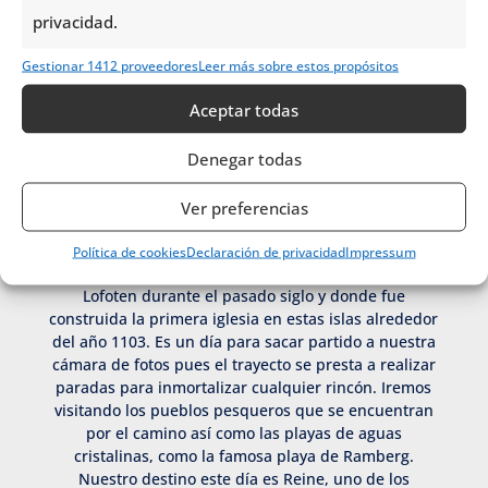
Día 4. Svolvaer – Kabelvag –
privacidad.
Reine
Gestionar 1412 proveedores
Leer más sobre estos propósitos
Tras el desayuno tendremos tiempo para disfrutar
Aceptar todas
de Svolvaer, capital de las islas, centro neurálgico y
de encuentro para toda la región del archipiélago. La
Denegar todas
existencia en sus proximidades del monte
Svolvaergeita (Cabra de Svolvaer) es el distintivo de
Ver preferencias
la ciudad y un desafío para los escaladores.
Pasaremos por sus principales poblaciones como
Política de cookies
Declaración de privacidad
Impressum
Kabelvag, el pueblo pesquero más importante de
Lofoten durante el pasado siglo y donde fue
construida la primera iglesia en estas islas alrededor
del año 1103. Es un día para sacar partido a nuestra
cámara de fotos pues el trayecto se presta a realizar
paradas para inmortalizar cualquier rincón. Iremos
visitando los pueblos pesqueros que se encuentran
por el camino así como las playas de aguas
cristalinas, como la famosa playa de Ramberg.
Nuestro destino este día es Reine, uno de los