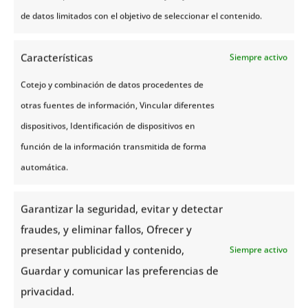
de datos limitados con el objetivo de seleccionar el contenido.
Quienes Somos
Newsletter
Características
Siempre activo
Acceso Agencias
Cotejo y combinación de datos procedentes de
FAQs
otras fuentes de información, Vincular diferentes
dispositivos, Identificación de dispositivos en
ENLACES ÚTILES
función de la información transmitida de forma
automática.
Consejos de viaje
Manual del viajero
Garantizar la seguridad, evitar y detectar
Cómo vestir en Noruega
fraudes, y eliminar fallos, Ofrecer y
presentar publicidad y contenido,
Siempre activo
LA NATURALEZA NORUEGA
Guardar y comunicar las preferencias de
privacidad.
Fiordos Noruegos