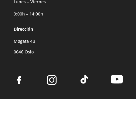
Lunes – Viernes
9:00h – 14:00h
Dirección
Møgata 4B
0646 Oslo
©2026 Noruega Tours
Aviso Legal
|
Política de Privacidad
|
Política de